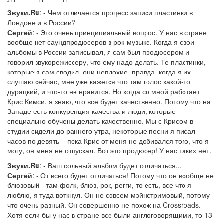
Звуки.Ru
: - Чем отличается процесс записи пластинки в
Лондоне и в России?
Сергей
: - Это очень принципиальный вопрос. У нас в стране
вообще нет саундпродюсеров в рок-музыке. Когда я свои
альбомы в России записывал, я сам был продюсером и
говорил звукорежиссеру, что ему надо делать. Те пластинки,
которые я сам сводил, они неплохие, правда, когда я их
слушаю сейчас, мне уже кажется что там голос какой-то
дурацкий, и что-то не нравится. Но когда со мной работает
Крис Кимси, я знаю, что все будет качественно. Потому что на
Западе есть конкуренция качества и люди, которые
специально обучены делать качественно. Мы с Крисом в
студии сидели до раннего утра, некоторые песни я писал
часов по девять – пока Крис от меня не добивался того, что я
могу, он меня не отпускал. Вот это продюсер! У нас таких нет.
Звуки.Ru
: - Ваш сольный альбом будет отличаться...
Сергей
: - От всего будет отличаться! Потому что он вообще не
блюзовый - там фолк, блюз, рок, регги, то есть, все что я
люблю, я туда воткнул. Он не совсем мэйнстримовый, потому
что очень разный. Он совершенно не похож на Crossroads.
Хотя если бы у нас в стране все были англоговорящими, то 13