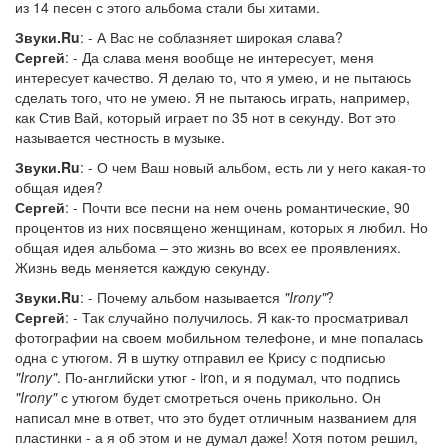
из 14 песен с этого альбома стали бы хитами.
Звуки.Ru
: - А Вас не соблазняет широкая слава?
Сергей
: - Да слава меня вообще не интересует, меня
интересует качество. Я делаю то, что я умею, и не пытаюсь
сделать того, что не умею. Я не пытаюсь играть, например,
как Стив Вай, который играет по 35 нот в секунду. Вот это
называется честность в музыке.
Звуки.Ru
: - О чем Ваш новый альбом, есть ли у него какая-то
общая идея?
Сергей
: - Почти все песни на нем очень романтические, 90
процентов из них посвящено женщинам, которых я любил. Но
общая идея альбома – это жизнь во всех ее проявлениях.
Жизнь ведь меняется каждую секунду.
Звуки.Ru
: - Почему альбом называется
"Irony"
?
Сергей
: - Так случайно получилось. Я как-то просматривал
фотографии на своем мобильном телефоне, и мне попалась
одна с утюгом. Я в шутку отправил ее Крису с подписью
"Irony"
. По-английски утюг - iron, и я подумал, что подпись
"Irony"
с утюгом будет смотреться очень прикольно. Он
написал мне в ответ, что это будет отличным названием для
пластинки - а я об этом и не думал даже! Хотя потом решил,