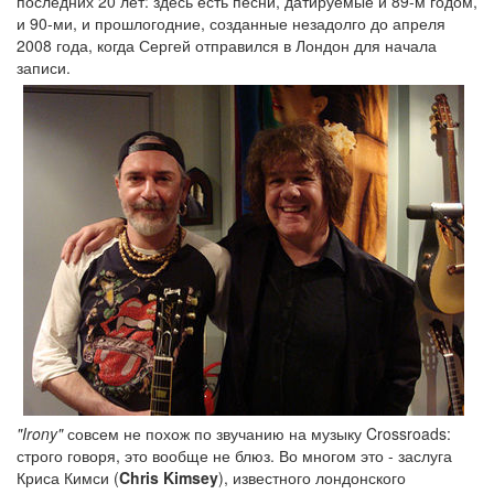
последних 20 лет: здесь есть песни, датируемые и 89-м годом,
и 90-ми, и прошлогодние, созданные незадолго до апреля
2008 года, когда Сергей отправился в Лондон для начала
записи.
"Irony"
совсем не похож по звучанию на музыку Crossroads:
строго говоря, это вообще не блюз. Во многом это - заслуга
Криса Кимси (
Chris Kimsey
), известного лондонского