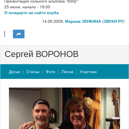
Презентация сольного альбома
"Irony"
25 июня, начало - 19:00
О концерте на сайте клуба
14.06.2009,
Марина ЗЕНКИНА
(
ЗВУКИ РУ
)
Сергей ВОРОНОВ
Досье
Статьи
Фото
Песни
Участник