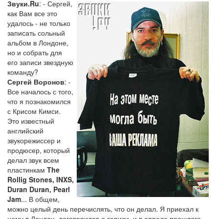
Звуки.Ru
: - Сергей,
как Вам все это
удалось - не только
записать сольный
альбом в Лондоне,
но и собрать для
его записи звездную
команду?
Сергей Воронов
: -
Все началось с того,
что я познакомился
с Крисом Кимси.
Это известный
английский
звукорежиссер и
продюсер, который
делал звук всем
пластинкам
The
Rollig Stones, INXS,
Duran Duran, Pearl
Jam
... В общем,
можно целый день перечислять, что он делал. Я приехал к
нему в Лондон, договорился о записи, и в апреле прошлого