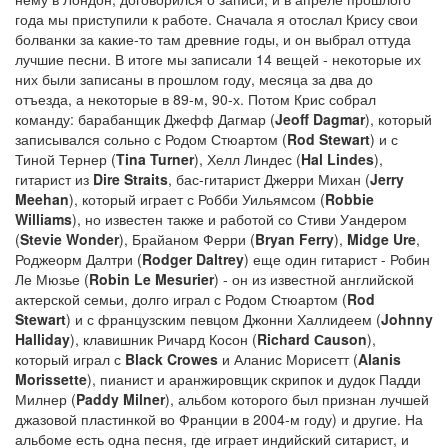
года мы приступили к работе. Сначала я отослал Крису свои
болванки за какие-то там древние годы, и он выбрал оттуда
лучшие песни. В итоге мы записали 14 вещей - некоторые их
них были записаны в прошлом году, месяца за два до
отъезда, а некоторые в 89-м, 90-х. Потом Крис собрал
команду: барабанщик Джефф Дагмар (
Jeoff Dagmar
), который
записывался сольно с Родом Стюартом (
Rod Stewart
) и с
Тиной Тернер (
Tina Turner
), Хелл Линдес (
Hal Lindes
),
гитарист из
Dire Straits
, бас-гитарист Джерри Михан (
Jerry
Meehan
), который играет с Робби Уильямсом (
Robbie
Williams
), но известен также и работой со Стиви Уандером
(
Stevie Wonder
), Брайаном Ферри (
Bryan Ferry
),
Midge Ure
,
Роджеорм Далтри (
Rodger Daltrey
) еще один гитарист - Робин
Ле Мюзье (
Robin Le Mesurier
) - он из известной английской
актерской семьи, долго играл с Родом Стюартом (
Rod
Stewart
) и с французским певцом Джонни Халлидеем (
Johnny
Halliday
), клавишник Ричард Косон (
Richard Сauson
),
который играл с
Black Crowes
и Аланис Морисетт (
Alanis
Morissette
), пианист и аранжировщик скрипок и дудок Падди
Милнер (
Paddy Milner
), альбом которого был признан лучшей
джазовой пластинкой во Франции в 2004-м году) и другие. На
альбоме есть одна песня, где играет индийский ситарист, и