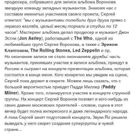
продюсера, собравшего для записи альбома Воронова
звездную команду западных музыкантов. Знакомя нас с
составом именитых участников своего проекта, Сергей
отметил:
"мы с музыкантами полюбили друг друга прямо с
первого взгляда, целый месяц торчали в студии по 12
часов"
. Мастеринг альбома делал продюсер и музыкант Джон
Эстли (
Jon Astley
), работавший с
The Who
, одной из
любимейших групп Сергея Воронова, а также с
Эриком
Клэптоном, The Rolling Stones, Led Zeppelin
и пр.
Но окончание записи не стало окончанием дружбы: часть
музыкантов, принявших участие в записи альбома, приедут в
Россию и сыграют на концерте-презентации альбома, которая
состоится в конце июня. Кого конкретно мы увидим на сцене,
Сергей пока держит в секрете. Можем лишь сказать, что с
большой вероятностью приедет Падди Миллер (
Paddy
Milner
). Кроме того, планируется участие в концерте струнной
группы. На концерт Сергей Воронов позовет и кого-нибудь из
своих давних московских приятелей - словом, сцена в этот
вечер будет полна интересного и даже легендарного народа.
А пока Сергей занят подготовкой концерта, Звуки.Ru решили
выведать у него секрет создания супергруппы в чужой
стране...