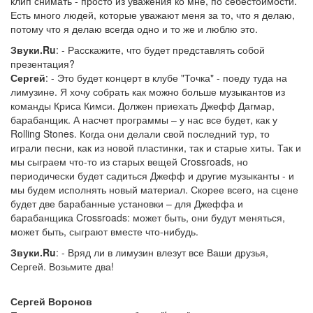
клип снимать - просто из уважения ко мне, по себестоимости.
Есть много людей, которые уважают меня за то, что я делаю,
потому что я делаю всегда одно и то же и люблю это.
Звуки.Ru
: - Расскажите, что будет представлять собой
презентация?
Сергей
: - Это будет концерт в клубе "Точка" - поеду туда на
лимузине. Я хочу собрать как можно больше музыкантов из
команды Криса Кимси. Должен приехать Джефф Дагмар,
барабанщик. А насчет программы – у нас все будет, как у
Rolling Stones. Когда они делали свой последний тур, то
играли песни, как из новой пластинки, так и старые хиты. Так и
мы сыграем что-то из старых вещей Crossroads, но
периодически будет садиться Джефф и другие музыканты - и
мы будем исполнять новый материал. Скорее всего, на сцене
будет две барабанные установки – для Джеффа и
барабанщика Crossroads: может быть, они будут меняться,
может быть, сыграют вместе что-нибудь.
Звуки.Ru
: - Вряд ли в лимузин влезут все Ваши друзья,
Сергей. Возьмите два!
Сергей Воронов