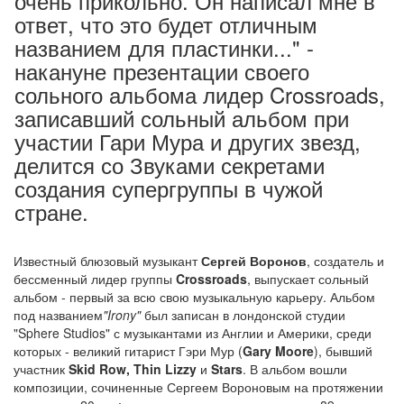
очень прикольно. Он написал мне в
ответ, что это будет отличным
названием для пластинки..." -
накануне презентации своего
сольного альбома лидер Crossroads,
записавший сольный альбом при
участии Гари Мура и других звезд,
делится со Звуками секретами
создания супергруппы в чужой
стране.
Известный блюзовый музыкант
Сергей Воронов
, создатель и
бессменный лидер группы
Crossroads
, выпускает сольный
альбом - первый за всю свою музыкальную карьеру. Альбом
под названием
"Irony"
был записан в лондонской студии
"Sphere Studios" с музыкантами из Англии и Америки, среди
которых - великий гитарист Гэри Мур (
Gary Moore
), бывший
участник
Skid Row, Thin Lizzy
и
Stars
. В альбом вошли
композиции, сочиненные Сергеем Вороновым на протяжении