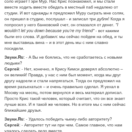
соло играет Гэри Мур. Нас Крис познакомил, и мы стали
вместе ходить вместе обедать в местный паб недалеко от
студии. И вот однажды я предложил Муру сыграть мне соляк,
он пришел в студию, послушал - и записал три дубля! Когда я
попросил у него банковский счет, он отказался от денег.
"I
wouldn’t let you down because you’re my friend"
- вот какими
были его слова. И добавил: мы сейчас пойдем на обед, и ты
мне выставишь вина – и в этот день мы с ним славно
посидели.
Звуки.Ru
: - А Вы не боялись, что не сработаетесь с новыми
людьми?
Сергей
: - Нет, конечно, я Крису Кимси доверял абсолютно –
он великий! Правда, у нас с ним был момент, когда мы друг
другу надоели и стали напрягаться. Тогда он предложил на
время разъехаться – и очень правильно сделал. Я уехал в
Москву на месяц, потом вернулся и весь материал дописал.
Просто Крис такой человек, который считает, что он все знает
лучше всех. И я такой же человек. Но в итоге мы с ним сейчас
ближайшие друзья.
Звуки.Ru
: - Удалось победить чьему-либо авторитету?
Сергей
: - Авторитет тут ни при чем. Самое главное, что нам
удалось сделать дело вместе.