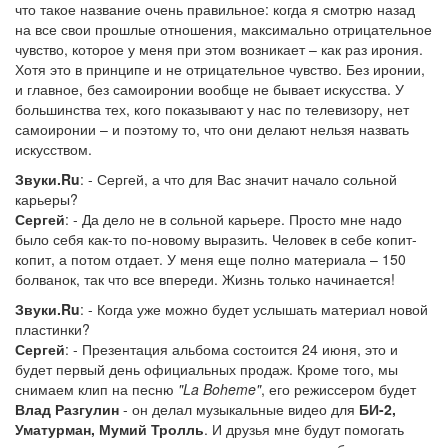
что такое название очень правильное: когда я смотрю назад
на все свои прошлые отношения, максимально отрицательное
чувство, которое у меня при этом возникает – как раз ирония.
Хотя это в принципе и не отрицательное чувство. Без иронии,
и главное, без самоиронии вообще не бывает искусства. У
большинства тех, кого показывают у нас по телевизору, нет
самоиронии – и поэтому то, что они делают нельзя назвать
искусством.
Звуки.Ru
: - Сергей, а что для Вас значит начало сольной
карьеры?
Сергей
: - Да дело не в сольной карьере. Просто мне надо
было себя как-то по-новому выразить. Человек в себе копит-
копит, а потом отдает. У меня еще полно материала – 150
болванок, так что все впереди. Жизнь только начинается!
Звуки.Ru
: - Когда уже можно будет услышать материал новой
пластинки?
Сергей
: - Презентация альбома состоится 24 июня, это и
будет первый день официальных продаж. Кроме того, мы
снимаем клип на песню
"La Boheme"
, его режиссером будет
Влад Разгулин
- он делал музыкальные видео для
БИ-2,
Уматурман, Мумий Тролль
. И друзья мне будут помогать