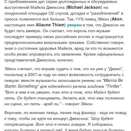
С приближением дат серии долгожданных и обсуждаемых
выступлений Майкла Джексона (
Michael Jackson
) на
лондонской площадке О2 слухов, догадок и "разоблачений" в
прессе появляется всё больше. Так, r'n'b певец Эйкон (
Akon
,
настоящее имя
Aliaune Thiam
)
уверен
в том, что Джексон не
будет петь вживую. Он считает, что король поп-музыки
последует примеру своих российских коллег и подстрахуется
предпрописанными вокальными треками. Собственно говоря,
зная о состоянии здоровья Майкла, вряд ли кто-то возьмется
особо резво опровергать это заявление. Кроме официальных
представителей Джексона, конечно.
Эйкон считает, что вправе судить о том, что на уме у "Джако",
поскольку в 2007-м году он имел возможность сотрудничать с
певцом: вместе музыканты записывали ремикс на
"Wanna Be
Startin Something"
для юбилейного релиза альбома
"Thriller"
.
"Вот в чем я не уверен, так это в том, что Майкл будет
петь. Он будет танцевать, делать всё, что ему положено
на сцене, но петь - вряд ли."
- говорит Эйкон.
Впрочем, по мнению певца, пение под фанеру - еще не повод
к тому, чтобы не идти на концерт Джексона:
"Шоу будет
потрясающим. Вот это я точно говорю. Я собираюсь
купить билеты в первый ряд. У меня будут лучшие билеты