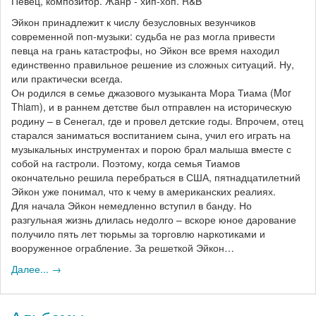
Певец, композитор. Жанр - хип-хоп. R&B
Эйкон принадлежит к числу безусловных везунчиков
современной поп-музыки: судьба не раз могла привести
певца на грань катастрофы, но Эйкон все время находил
единственно правильное решение из сложных ситуаций. Ну,
или практически всегда.
Он родился в семье джазового музыканта Мора Тиама (Mor
Thiam), и в раннем детстве был отправлен на историческую
родину – в Сенегал, где и провел детские годы. Впрочем, отец
старался заниматься воспитанием сына, учил его играть на
музыкальных инструментах и порою брал малыша вместе с
собой на гастроли. Поэтому, когда семья Тиамов
окончательно решила перебраться в США, пятнадцатилетний
Эйкон уже понимал, что к чему в американских реалиях.
Для начала Эйкон немедленно вступил в банду. Но
разгульная жизнь длилась недолго – вскоре юное дарование
получило пять лет тюрьмы за торговлю наркотиками и
вооруженное ограбление. За решеткой Эйкон…
Далее... →