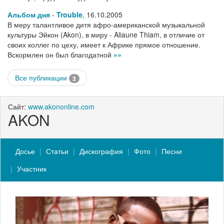
Альбом дня
-
Trouble
,
16.10.2005
В меру талантливое дитя афро-американской музыкальной
культуры Эйкон (Akon), в миру - Aliaune Thiam, в отличие от
своих коллег по цеху, имеет к Африке прямое отношение.
Вскормлен он был благодатной
»»
Все публикации
3
Сайт:
www.akononline.com
AKON
Досье
Статьи
Дискография
Фото
Песни
Участник