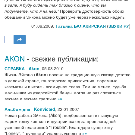
в зале, я буду сидеть так близко к сцене, что вы
подумаете, что я на ней."
Проверить достоверность обоих
обещаний Эйкона можно будет уже через несколько недель.
01.06.2009,
Татьяна БАЛАКИРСКАЯ
(
ЗВУКИ РУ
)
AKON
- свежие публикации:
СПРАВКА
-
Akon
,
05.03.2010
Жизнь Эйкона (
Akon
) похожа на традиционную сказку: детство
в далекой стране, гангстерские приключения, тюремные
казематы и в итоге - всемирная слава. Тем не менее, судьба
мальчишки из джерсийской банды могла не раз сложиться
весьма и весьма трагично
»»
Альбом дня
-
Konvicted
,
22.01.2007
Новая работа Эйкона (Akon), подброшенная в пышущую
жаром топку хип-хоп индустрии вслед за прошлогодней
успешной пластинкой "Trouble". Благодаря супер-хиту
"Lonely", "трудности" удалось успешно
»»