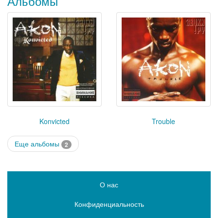
Альбомы
Konvicted
Trouble
Еще альбомы
2
О нас
Конфиденциальность