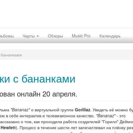
льбомы
Чарты
Обзоры
Music Pro
Календарь
 бананками
ки с бананками
тован онлайн 20 апреля.
ильма
"Bananaz"
о виртуальной группе
Gorillaz
. Увидеть её можно б
м в себе интерактив и телевизионное качество.
"Bananaz"
- это
ассказано о том, как проходила работа создателей "Горилл" Деймо
 Hewlett
). Процесс в течение шести лет запечатлевал на плёнку ре