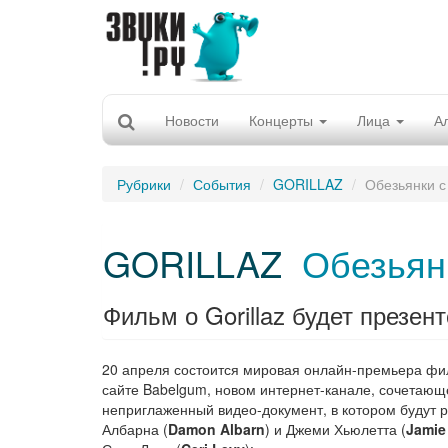
Новости
Концерты
Лица
А
Рубрики
События
GORILLAZ
Обезьянки с
GORILLAZ
Обезьян
Фильм о Gorillaz будет презен
20 апреля состоится мировая онлайн-премьера ф
сайте Babelgum, новом интернет-канале, сочетающе
неприглаженный видео-документ, в котором будут р
Албарна (
Damon Albarn
) и Джеми Хьюлетта (
Jamie