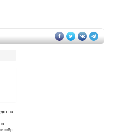
удет на
на
жиссёр