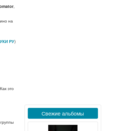
tomator
,
кино на
УКИ РУ
)
Как это
Свежие альбомы
 группы