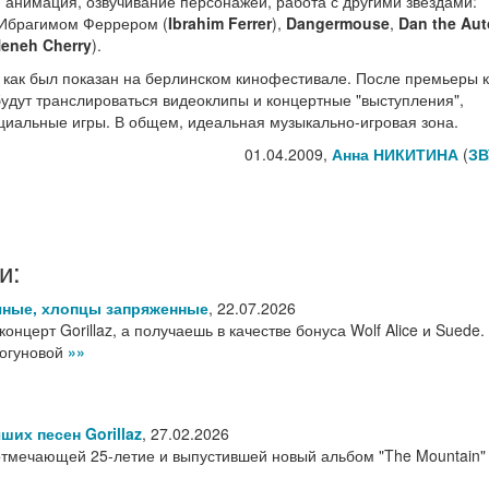
в, анимация, озвучивание персонажей, работа с другими звёздами:
 Ибрагимом Феррером (
Ibrahim Ferrer
),
Dangermouse
,
Dan the Au
eneh Cherry
).
, как был показан на берлинском кинофестивале. После премьеры 
 будут транслироваться видеоклипы и концертные "выступления",
циальные игры. В общем, идеальная музыкально-игровая зона.
01.04.2009,
Анна НИКИТИНА
(
ЗВ
и:
яные, хлопцы запряженные
,
22.07.2026
онцерт Gorillaz, а получаешь в качестве бонуса Wolf Alice и Suede. 
Богуновой
»»
ших песен Gorillaz
,
27.02.2026
тмечающей 25-летие и выпустившей новый альбом "The Mountain"