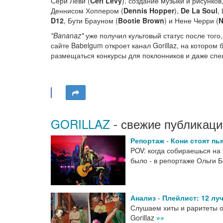
Сери Леви (
Ceri Levy
): создание музыки и рисунко
Деннисом Хоппером (
Dennis Hopper
),
De La Soul
,
D12
, Бути Брауном (
Bootie Brown
) и Нене Черри (
N
"Bananaz"
уже получил культовый статус после того
сайте Babelgum откроет канал Gorillaz, на котором
размещаться конкурсы для поклонников и даже спе
GORILLAZ
- свежие публикаци
Репортаж
-
Кони стоят пь
POV: когда собираешься на к
было - в репортаже Ольги 
Анализ
-
Плейлист: 12 луч
Слушаем хиты и раритеты о
Gorillaz
»»