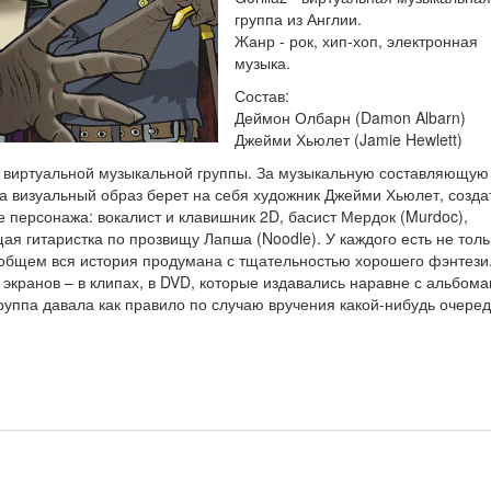
группа из Англии.
Жанр - рок, хип-хоп, электронная
музыка.
Состав:
Деймон Олбарн (Damon Albarn)
Джейми Хьюлет (Jamie Hewlett)
ире виртуальной музыкальной группы. За музыкальную составляющую
а визуальный образ берет на себя художник Джейми Хьюлет, созда
е персонажа: вокалист и клавишник 2D, басист Мердок (Murdoc),
я гитаристка по прозвищу Лапша (Noodle). У каждого есть не толь
 общем вся история продумана с тщательностью хорошего фэнтези
экранов – в клипах, в DVD, которые издавались наравне с альбома
группа давала как правило по случаю вручения какой-нибудь очере