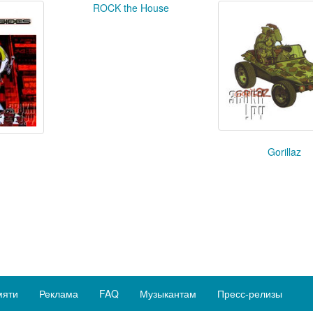
ROCK the House
Gorillaz
мяти
Реклама
FAQ
Музыкантам
Пресс-релизы