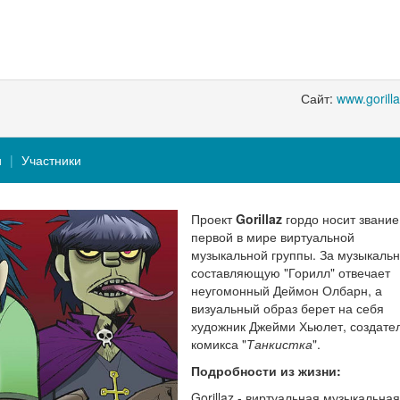
Сайт:
www.gorill
и
Участники
Проект
Gorillaz
гордо носит звание
первой в мире виртуальной
музыкальной группы. За музыкаль
составляющую "Горилл" отвечает
неугомонный Деймон Олбарн, а
визуальный образ берет на себя
художник Джейми Хьюлет, создате
комикса "
Танкистка
".
Подробности из жизни:
Gorillaz - виртуальная музыкальная