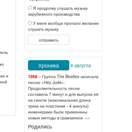
Я продолжу слушать музыку
зарубежного производства
У меня вообще пропало желание
слушать музыку
отправить
тель
ко
Хроника
8 августа
.
ми и
1968
– Группа The Beatles записала
дной
песню «Hey Jude».
Продолжительность песни
составила 7 минут и для выпуска её
на сингле (максимальная длина
трека на пластинке - 4 минуты)
инженерами были применены
новые методы в грамзаписи
»»
Родились