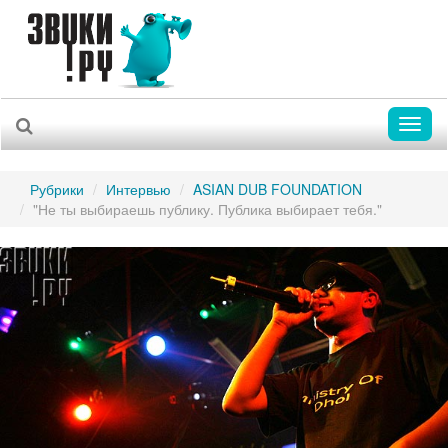
Toggl
naviga
Рубрики
Интервью
ASIAN DUB FOUNDATION
"Не ты выбираешь публику. Публика выбирает тебя."