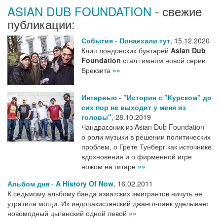
ASIAN DUB FOUNDATION
- свежие
публикации:
События
-
Понаехали тут
,
15.12.2020
Клип лондонских бунтарей
Asian Dub
Foundation
стал гимном новой серии
Брекзита
»»
Интервью
-
"История с "Курском" до
сих пор не выходит у меня из
головы"
,
28.10.2019
Чандрасоник из Asian Dub Foundation -
о роли музыки в решении политических
проблем, о Грете Тунберг как источнике
вдохновения и о фирменной игре
ножом на гитаре
»»
Альбом дня
-
A History Of Now
,
16.02.2011
К седьмому альбому банда азиатских эмигрантов ничуть не
утратила мощи. Их индопакистанский джангл-панк уделывает
новомодный цыганский одной левой
»»