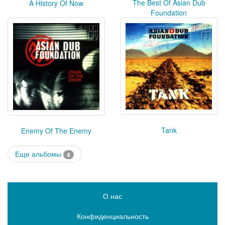
The Best Of Asian Dub
A History Of Now
Foundation
Tank
Enemy Of The Enemy
Еще альбомы
4
О нас
Конфиденциальность