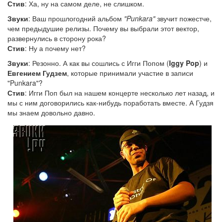
Стив
: Ха, ну на самом деле, не слишком.
Звуки
: Ваш прошлогодний альбом
"Punkara"
звучит пожестче,
чем предыдушие релизы. Почему вы выбрали этот вектор,
развернулись в сторону рока?
Стив
: Ну а почему нет?
Звуки
: Резонно. А как вы сошлись с Игги Попом (
Iggy Pop
) и
Евгением Гудзем
, которые принимали участие в записи
"Punkara"?
Стив
: Игги Поп был на нашем концерте несколько лет назад, и
мы с ним договорились как-нибудь поработать вместе. А Гудзя
мы знаем довольно давно.