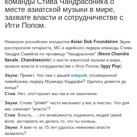
команды Стива Чандрасоника о
месте азиатской музыки в мире,
захвате власти и сотрудничестве с
Игги Попом.
Накануне российских концертов
Asian Dub Foundation
Звуки
расспросили гитариста, МС и идейного лидера команды Стива
Чандра Савейла по прозвищу "Чандрасоник" (
Steve Chandra
Savale
,
Chandrasonic
) о месте азиатской музыки в мире,
захвате власти и сотрудничестве с Игги Попом (
Iggy Pop
).
Звуки
: Привет. Что там с вашей
оперой
, посвященной
ливийскому лидеру Муамару Каддафи? Удалось довести до
конца?
Стив
: Нет, этот проект мы так и не закончили.
Звуки
: Слово "power" часто мелькает у вас в текстах. Что для
вас означает "власть"?
Стив
: Власть... - это возможность подчинять людей своей
воле, заставлять их делать то, что ты хочешь.
Звуки
: А вам-то за 15 лет удалось немножко власти
захватить?