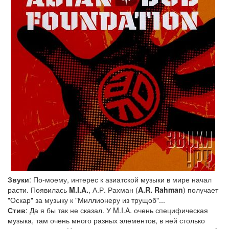
Звуки
: По-моему, интерес к азиатской музыки в мире начал
расти. Появилась
M.I.A.
, А.Р. Рахман (
A.R. Rahman
) получает
"Оскар" за музыку к "Миллионеру из трущоб"...
Стив
: Да я бы так не сказал. У M.I.A. очень специфическая
музыка, там очень много разных элементов, в ней столько