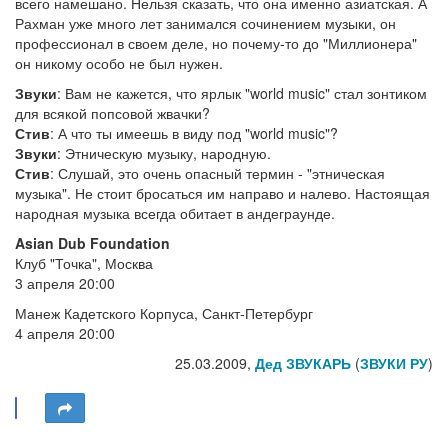
всего намешано. Нельзя сказать, что она именно азиатская. А
Рахман уже много лет занимался сочинением музыки, он
профессионал в своем деле, но почему-то до "Миллионера"
он никому особо не был нужен.
Звуки
: Вам не кажется, что ярлык "world music" стал зонтиком
для всякой попсовой жвачки?
Стив
: А что ты имеешь в виду под "world music"?
Звуки
: Этническую музыку, народную.
Стив
: Слушай, это очень опасный термин - "этническая
музыка". Не стоит бросаться им направо и налево. Настоящая
народная музыка всегда обитает в андеграунде.
Asian Dub Foundation
Клуб "Точка", Москва
3 апреля 20:00
Манеж Кадетского Корпуса, Санкт-Петербург
4 апреля 20:00
25.03.2009,
Дед ЗВУКАРЬ
(
ЗВУКИ РУ
)