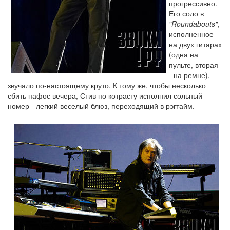
прогрессивно.
Его соло в
"Roundabouts"
,
исполненное
на двух гитарах
(одна на
пульте, вторая
- на ремне),
звучало по-настоящему круто. К тому же, чтобы несколько
сбить пафос вечера, Стив по котрасту исполнил сольный
номер - легкий веселый блюз, переходящий в рэгтайм.