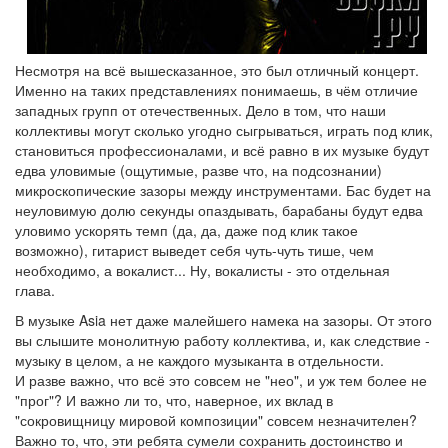
Несмотря на всё вышесказанное, это был отличный концерт.
Именно на таких представлениях понимаешь, в чём отличие
западных групп от отечественных. Дело в том, что наши
коллективы могут сколько угодно сыгрываться, играть под клик,
становиться профессионалами, и всё равно в их музыке будут
едва уловимые (ощутимые, разве что, на подсознании)
микроскопические зазоры между инструментами. Бас будет на
неуловимую долю секунды опаздывать, барабаны будут едва
уловимо ускорять темп (да, да, даже под клик такое
возможно), гитарист выведет себя чуть-чуть тише, чем
необходимо, а вокалист... Ну, вокалисты - это отдельная
глава.
В музыке Asia нет даже малейшего намека на зазоры. От этого
вы слышите монолитную работу коллектива, и, как следствие -
музыку в целом, а не каждого музыканта в отдельности.
И разве важно, что всё это совсем не "нео", и уж тем более не
"прог"? И важно ли то, что, наверное, их вклад в
"сокровищницу мировой композиции" совсем незначителен?
Важно то, что, эти ребята сумели сохранить достоинство и