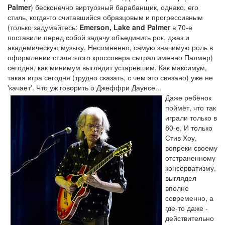
Palmer
) бесконечно виртуозный барабанщик, однако, его
стиль, когда-то считавшийся образцовым и прогрессивным
(только задумайтесь:
Emerson, Lake and Palmer
в 70-е
поставили перед собой задачу объединить рок, джаз и
академическую музыку. Несомненно, самую значимую роль в
оформлении стиля этого кроссовера сыграл именно Палмер)
сегодня, как минимум выглядит устаревшим. Как максимум,
такая игра сегодня (трудно сказать, с чем это связано) уже не
'качает'. Что уж говорить о Джеффри Даунсе...
Даже ребёнок
поймёт, что так
играли только в
80-е. И только
Стив Хоу,
вопреки своему
отстраненному
консерватизму,
выглядел
вполне
современно, а
где-то даже -
действительно