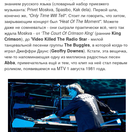
знанием русского языка (словарный набор приезжего
музыканта: Privet Moskva, Spasibo, Kak dela). Первой шла,
конечно же,
"Only Time Will Tell"
. Стоит ли говорить, что хитом,
закрывающим концерт был
"Heat Of The Moment"
. Можете
даже не сомневаться - они сыграли практически всё, чего так
ждала Moskva - от
'The Court Of Crimson King'
(ранние
King
Crimson
), до
'Video Killed The Radio Star
- милой
танцевальной песенки группы
The Buggles
, в которой когда-то
играл Джеффри Даунс (
Geoffry Downes
). Кстати, эта вещичка,
чем-то напоминающая одну из миллиона радостных песен
Abba
, примечательна ещё и тем, что клип на неё стал первым
роликом, появившемся на MTV 1 августа 1981 года.