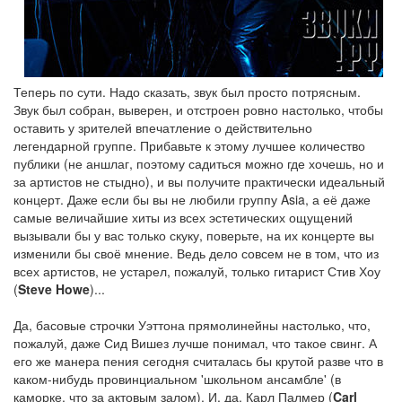
Теперь по сути. Надо сказать, звук был просто потрясным.
Звук был собран, выверен, и отстроен ровно настолько, чтобы
оставить у зрителей впечатление о действительно
легендарной группе. Прибавьте к этому лучшее количество
публики (не аншлаг, поэтому садиться можно где хочешь, но и
за артистов не стыдно), и вы получите практически идеальный
концерт. Даже если бы вы не любили группу Asia, а её даже
самые величайшие хиты из всех эстетических ощущений
вызывали бы у вас только скуку, поверьте, на их концерте вы
изменили бы своё мнение. Ведь дело совсем не в том, что из
всех артистов, не устарел, пожалуй, только гитарист Стив Хоу
(
Steve Howe
)...
Да, басовые строчки Уэттона прямолинейны настолько, что,
пожалуй, даже Сид Вишез лучше понимал, что такое свинг. А
его же манера пения сегодня считалась бы крутой разве что в
каком-нибудь провинциальном 'школьном ансамбле' (в
каморке, что за актовым залом). И, да, Карл Палмер (
Carl