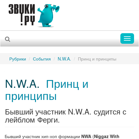
Toggl
naviga
Рубрики
События
N.W.A.
Принц и принципы
N.W.A.
Принц и
принципы
Бывший участник N.W.A. судится с
лейблом Ферги.
Бывший участник хип-хоп формации
NWA
(
Niggaz With