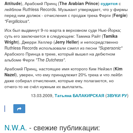
Attitude
), Арабский Принц (
The Arabian Prince
)
судится
с
лейблом Ruthless Records. Музыкант утверждает, что у фирмы
перед ним должок - отчисления с продаж трека Ферги (
Fergie
)
"Fergilicious"
.
Иск был выдвинут 9-го марта в верховном суде Нью-Йорка;
суть его заключается в следующем: Тамика Райт (
Tamika
Wright
), Джерри Хеллер (
Jerry Heller
) и непосредственно
Ruthless Records использовали сэмпл из песни
"Supersonic"
Арабского Принца в треке, который вышел на дебютном
альбоме Ферги
"The Dutchess"
.
Арабский Принц, настоящее имя которого Ким Нейзел (
Kim
Nazel
), уверен, что ему принадлежит 20% трека и что лейбл
даже собирал отчисления, которые ему полагаются, но
отчего-то не счёл нужным их выплатить.
13.03.2009,
Татьяна БАЛАКИРСКАЯ
(
ЗВУКИ РУ
)
N.W.A.
- свежие публикации: