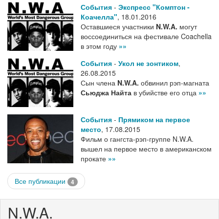
События
-
Экспресс "Комптон -
Коачелла"
,
18.01.2016
Оставшиеся участники
N.W.A.
могут
воссоединиться на фестивале Coachella
в этом году
»»
События
-
Укол не зонтиком
,
26.08.2015
Сын члена
N.W.A.
обвинил рэп-магната
Сьюджа Найта
в убийстве его отца
»»
События
-
Прямиком на первое
место
,
17.08.2015
Фильм о гангста-рэп-группе N.W.A.
вышел на первое место в американском
прокате
»»
Все публикации
4
N.W.A.