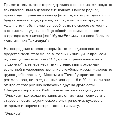
Примечательно, что в период кризиса с коллективами, когда-то
так блиставшими в девяностые волнах "Нашего радио",
происходят странные метаморфозы: те, о которых думал, что
будут с нами всегда, - распадаются, а те, от кого вроде бы
ждал не то чтобы нежизнеспособности, но скорее легкости в
восприятии неудач и вообще общей легкомысленности -
возрождаются к жизни (как
"МультFильмы"
) и дают большие
сольники (как
"Элизиум"
).
Нижегородские космос-рокеры (кажется, единственные
представители этого жанра в России) "Элизиум" в прошлом
году выпустили пластинку
"13"
, громко презентовали ее в
"Лужниках", а теперь несут дух путешествий к окраинам
вселенной и уверенное звучание в клубные массы. Наконец-то
группа добралась и до Москвы и в "Точке" устраивает не то
рок-марафон, не то сдвоенный концерт: 19 и 20 февраля они
отыграют совершенно непохожие друг на друга сеты.
Обещают сыграть по 35-40 разных песен в каждый день -
"Элизиуму" как всегда не занимать оптимизма - совместить
старое с новым, акустическое с электрическим, духовое с
гитарным и, короче говоря, зажечь на славу.
"Элизиум"