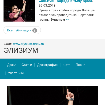
События
-
Борода в тылу врага
,
26.03.2019
Сразу в трёх клубах города Липецка
отказались проводить концерт панк-
группы
Элизиум
»»
Все публикации
8
Сайт:
www.elysium.nnov.ru
ЭЛИЗИУМ
Досье
Статьи
Дискография
Фото
Песни
Участники