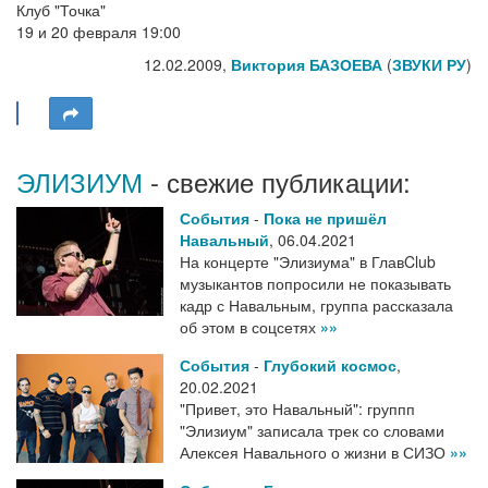
Клуб "Точка"
19 и 20 февраля 19:00
12.02.2009,
Виктория БАЗОЕВА
(
ЗВУКИ РУ
)
ЭЛИЗИУМ
- свежие публикации:
События
-
Пока не пришёл
Навальный
,
06.04.2021
На концерте "Элизиума" в ГлавClub
музыкантов попросили не показывать
кадр с Навальным, группа рассказала
об этом в соцсетях
»»
События
-
Глубокий космос
,
20.02.2021
"Привет, это Навальный": группп
"Элизиум" записала трек со словами
Алексея Навального о жизни в СИЗО
»»