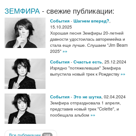
ЗЕМФИРА
- свежие публикации:
События
-
Шагнем вперед?
,
15.10.2025
Хорошая песня Земфиры 20-летней
давности удостоилась авторемейка и
стала еще лучше. Слушаем "Jim Beam
2025"
»»
События
-
Счастье есть
,
25.12.2024
Изрядно "потяжелевшая" Земфира
выпустила новый трек к Рождеству
»»
События
-
Это не шутка
,
02.04.2024
Земфира отпраздновала 1 апреля,
представив новый трек "Colette", и
пообещала альбом
»»
Все публикации
168