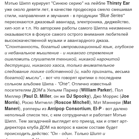
Мэтью Шипп курирует "Синюю серию" на лейбле
Thirsty Ear
уже около девяти лет, в качестве продюсера смело смешивая
стили, направления и звучания - в продукции
"Blue Series"
пересекаются джазовый авангард, электроника, диджейство,
хип-хоп и т.п. Но авторские работы самого Шиппа неизменно
оказываются в фокусе самого острого внимания любителей
высококачественной музыки и авангардного джаза.
"Спонтанность, богатый импровизационный язык, глубокое
и небанальное мышление - и никакого стремления
ошеломить слушателя техникой, никакой нарочитой
деструкции, никакого хаоса, только внимательное
следование логике собственной (и, надо признать, весьма
богатой) мысли"
, - вот что говорят критики о последнем
сольном альбоме Шипа -
"One"
. Отлично известный
посетителям ДОМ'а Уильям Паркер (
William Parker
), Пол
Миллер (
Paul D. Miller
, он же
DJ Spooky
), Джо Моррис (
Joe
Morris
), Роско Митчелл (
Roscoe Mitchell
), Мэт Мэннери (
Mat
Maneri
), рэпперы из
Antipop Consortium
,
El-P
- вот далеко
неполный список тех, с кем сотрудничал и работает Мэтью
Шипп. Тем загадочней выглядит его приезд, как и ответ арт-
директора клуба ДОМ на вопрос в каком составе будет
происходить действо:
"Он - один. Только Шипп и