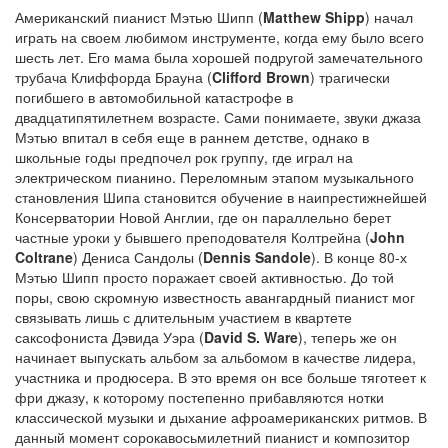
Американский пианист Мэтью Шипп (
Matthew Shipp
) начал
играть на своем любимом инструменте, когда ему было всего
шесть лет. Его мама была хорошей подругой замечательного
трубача Клиффорда Брауна (
Clifford Brown
) трагически
погибшего в автомобильной катастрофе в
двадцатипятилетнем возрасте. Сами понимаете, звуки джаза
Мэтью впитал в себя еще в раннем детстве, однако в
школьные годы предпочел рок группу, где играл на
электрическом пианино. Переломным этапом музыкального
становления Шипа становится обучение в наипрестижнейшей
Консерватории Новой Англии, где он параллельно берет
частные уроки у бывшего преподователя Колтрейна (
John
Coltrane
) Дениса Сандолы (
Dennis Sandole
). В конце 80-х
Мэтью Шипп просто поражает своей активностью. До той
поры, свою скромную известность авангардный пианист мог
связывать лишь с длительным участием в квартете
саксофониста Дэвида Уэра (
David S. Ware
), теперь же он
начинает выпускать альбом за альбомом в качестве лидера,
участника и продюсера. В это время он все больше тяготеет к
фри джазу, к которому постепенно прибавляются нотки
классической музыки и дыхание афроамериканских ритмов. В
данный момент сорокавосьмилетний пианист и композитор