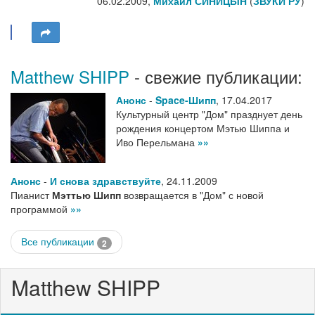
06.02.2009,
Михаил СИНИЦЫН
(
ЗВУКИ РУ
)
Matthew SHIPP
- свежие публикации:
Анонс
-
Space-Шипп
,
17.04.2017
Культурный центр "Дом" празднует день
рождения концертом Мэтью Шиппа и
Иво Перельмана
»»
Анонс
-
И снова здравствуйте
,
24.11.2009
Пианист
Мэттью Шипп
возвращается в "Дом" с новой
программой
»»
Все публикации
2
Matthew SHIPP