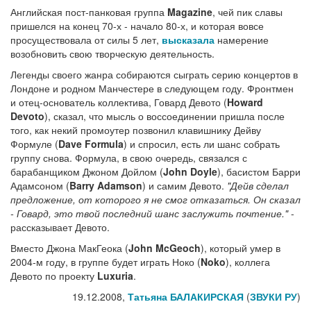
Английская пост-панковая группа
Magazine
, чей пик славы
пришелся на конец 70-х - начало 80-х, и которая вовсе
просуществовала от силы 5 лет,
высказала
намерение
возобновить свою творческую деятельность.
Легенды своего жанра собираются сыграть серию концертов в
Лондоне и родном Манчестере в следующем году. Фронтмен
и отец-основатель коллектива, Говард Девото (
Howard
Devoto
), сказал, что мысль о воссоединении пришла после
того, как некий промоутер позвонил клавишнику Дейву
Формуле (
Dave Formula
) и спросил, есть ли шанс собрать
группу снова. Формула, в свою очередь, связался с
барабанщиком Джоном Дойлом (
John Doyle
), басистом Барри
Адамсоном (
Barry Adamson
) и самим Девото.
"Дейв сделал
предложение, от которого я не смог отказаться. Он сказал
- Говард, это твой последний шанс заслужить почтение."
-
рассказывает Девото.
Вместо Джона МакГеока (
John McGeoch
), который умер в
2004-м году, в группе будет играть Ноко (
Noko
), коллега
Девото по проекту
Luxuria
.
19.12.2008,
Татьяна БАЛАКИРСКАЯ
(
ЗВУКИ РУ
)