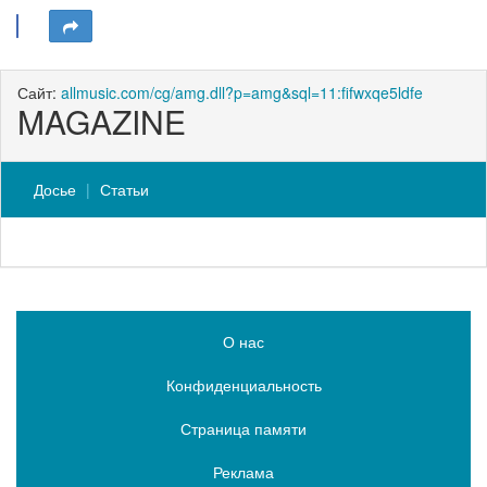
Сайт:
allmusic.com/cg/amg.dll?p=amg&sql=11:fifwxqe5ldfe
MAGAZINE
Досье
Статьи
О нас
Конфиденциальность
Страница памяти
Реклама