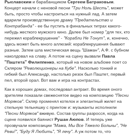
Рыславским
и барабанщиком
Сергеем Батраковым
.
Концерт начали с неновой песни
"Три Ноль Шесть"
, может
быть, просто чтобы настроиться на нужный лад. А затем
вдарили производственную драму
"Предательство и
Контрабанда"
- ее бы пустить в финальных титрах какого-
нибудь жесткого мужского кино. Далее был номер "для тех, кто
пережил кораблекрушение" -
"Корабли Не Тонут"
, и, конечно,
здесь может быть много аллюзий: кораблекрушения бывают
разные. Затем шла мистическая вещь
"Шаман"
, А.Ф. с бубном
наколдовал на славу. А потом на сцену вызвали
Павла
"Паштета" Филиппенко
, который на новом альбоме поет со
Скляром
"Революционеры на Кубе"
. Насколько тонкий и
гибкий был Александр, настолько резок был Паштет, первый
пел, второй орал. Вот вам и игра на контрастах.
Как в хороших домах, последовал антракт. Во время оного
зрителям показали свежеснятое видео на композицию
"Песни
Моряков"
. Скляр променял котелок и элегантный жилет на
стильную тельняшку с принтом и: музыканты исполнили
"Песни Моряков"
вживую. Состав группы разросся, когда на
сцене появился баянист
Рушан Аюпов
. И теперь уже
прозвучали композиции
"Мама, Мы Все Тяжело Больны"
,
"Не
Реви!"
,
"Буду Я Любить"
,
"Я лечу"
. А уж потом то, что