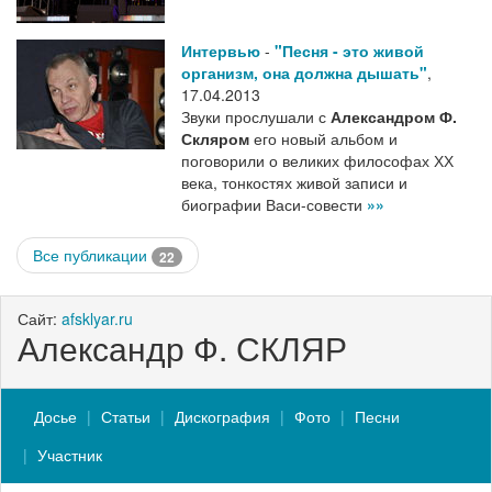
Интервью
-
"Песня - это живой
организм, она должна дышать"
,
17.04.2013
Звуки прослушали с
Александром Ф.
Скляром
его новый альбом и
поговорили о великих философах ХХ
века, тонкостях живой записи и
биографии Васи-совести
»»
Все публикации
22
Сайт:
afsklyar.ru
Александр Ф. СКЛЯР
Досье
Статьи
Дискография
Фото
Песни
Участник