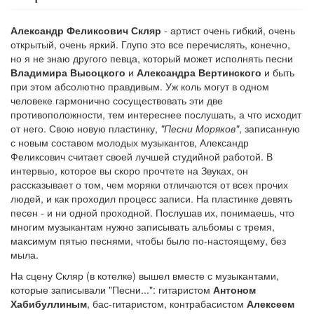
Александр Феликсович Скляр
- артист очень гибкий, очень
открытый, очень яркий. Глупо это все перечислять, конечно,
но я не знаю другого певца, который может исполнять песни
Владимира Высоцкого
и
Александра Вертинского
и быть
при этом абсолютно правдивым. Уж коль могут в одном
человеке гармонично сосуществовать эти две
противоположности, тем интереснее послушать, а что исходит
от него. Свою новую пластинку,
"Песни Моряков"
, записанную
с новым составом молодых музыкантов, Александр
Феликсович считает своей лучшей студийной работой. В
интервью, которое вы скоро прочтете на Звуках, он
рассказывает о том, чем моряки отличаются от всех прочих
людей, и как проходил процесс записи. На пластинке девять
песен - и ни одной проходной. Послушав их, понимаешь, что
многим музыкантам нужно записывать альбомы с тремя,
максимум пятью песнями, чтобы было по-настоящему, без
мыла.
На сцену Скляр (в котелке) вышел вместе с музыкантами,
которые записывали "Песни...": гитаристом
Антоном
Хабибуллиным
, бас-гитаристом, контрабасистом
Алексеем