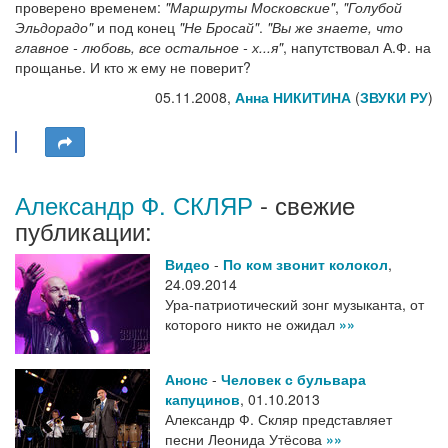
проверено временем:
"Маршруты Московские"
,
"Голубой
Эльдорадо"
и под конец
"Не Бросай"
.
"Вы же знаете, что
главное - любовь, все остальное - х...я"
, напутствовал А.Ф. на
прощанье. И кто ж ему не поверит?
05.11.2008,
Анна НИКИТИНА
(
ЗВУКИ РУ
)
Александр Ф. СКЛЯР
- свежие
публикации:
Видео
-
По ком звонит колокол
,
24.09.2014
Ура-патриотический зонг музыканта, от
которого никто не ожидал
»»
Анонс
-
Человек с бульвара
капуцинов
,
01.10.2013
Александр Ф. Скляр представляет
песни Леонида Утёсова
»»