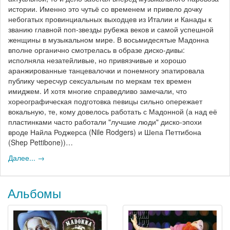
истории. Именно это чутьё со временем и привело дочку
небогатых провинциальных выходцев из Италии и Канады к
званию главной поп-звезды рубежа веков и самой успешной
женщины в музыкальном мире. В восьмидесятые Мадонна
вполне органично смотрелась в образе диско-дивы:
исполняла незатейливые, но привязчивые и хорошо
аранжированные танцевалочки и понемногу эпатировала
публику чересчур сексуальным по меркам тех времен
имиджем. И хотя многие справедливо замечали, что
хореографическая подготовка певицы сильно опережает
вокальную, те, кому довелось работать с Мадонной (а над её
пластинками часто работали "лучшие люди" диско-эпохи
вроде Найла Роджерса (Nile Rodgers) и Шепа Петтибона
(Shep Pettibone))…
Далее... →
Альбомы