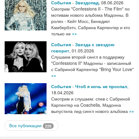
События
-
Звездопад
,
08.06.2026
Смотрим "Confessions II - The Film" по
мотивам нового альбома Мадонны. В
ролях - Кейт Мосс, Бенедикт
Камбербэтч, Сабрина Карпентер и кто
только не
»»
События
-
Звезда с звездою
говорит
,
01.05.2026
Слушаем второй сингл в поддержку
"Confessions II" Мадонны - записанный
с Сабриной Карпентер "Bring Your Love"
»»
События
-
Чтоб я ночь не проспал
,
18.04.2026
Смотрим и слушаем: спев с Сабриной
Карпентер на Coachella, Мадонна
выпустила лид-сингл нового альбома
»»
Все публикации
226