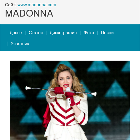
Сайт:
www.madonna.com
MADONNA
Досье
Статьи
Дискография
Фото
Песни
Участник