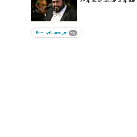
Умер величайший оперный 
Все публикации
15