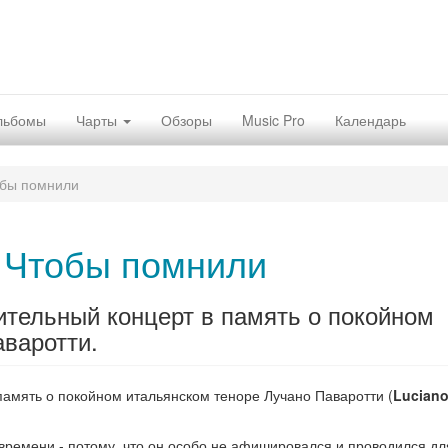
льбомы
Чарты
Обзоры
Music Pro
Календарь
бы помнили
Чтобы помнили
ительный концерт в память о покойном
варотти.
память о покойном итальянском теноре Лучано Паваротти (
Lucian
времени - потому, что он особо не афишировался и проводился дл