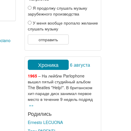
Я продолжу слушать музыку
зарубежного производства
У меня вообще пропало желание
слушать музыку
отправить
uciano
Хроника
6 августа
1965
– На лейбле Parlophone
вышел пятый студийный альбом
The Beatles "Help!". В британском
хит-параде диск занимал первое
место в течение 9 недель подряд
»»
Родились
Ernesto LECUONA