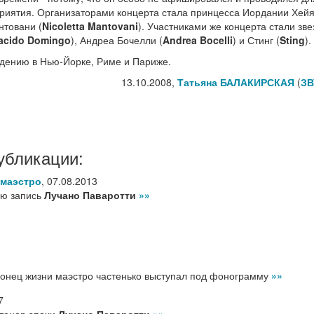
риятия. Организаторами концерта стала принцесса Иордании Хейя
нтовани (
Nicoletta Mantovani
). Участниками же концерта стали зве
acido Domingo
), Андреа Бочелли (
Andrea Bocelli
) и Стинг (
Sting
).
дению в Нью-Йорке, Риме и Париже.
13.10.2008,
Татьяна БАЛАКИРСКАЯ
(
ЗВ
убликации:
 маэстро
,
07.08.2013
ую запись
Лучано Паваротти
»»
конец жизни маэстро частенько выступал под фонограмму
»»
7