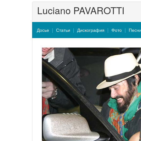
Luciano PAVAROTTI
Досье
Статьи
Дискография
Фото
Песн