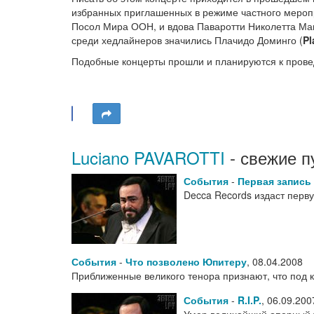
избранных приглашенных в режиме частного мероп
Посол Мира ООН, и вдова Паваротти Николетта Ма
среди хедлайнеров значились Плачидо Доминго (
Pl
Подобные концерты прошли и планируются к прове
Luciano PAVAROTTI
- свежие п
События
-
Первая запись
Decca Records издаст перв
События
-
Что позволено Юпитеру
,
08.04.2008
Приближенные великого тенора признают, что под 
События
-
R.I.P.
,
06.09.200