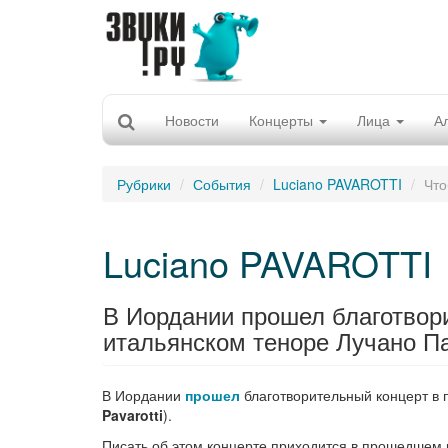
Новости
Концерты
Лица
А
Рубрики
События
Luciano PAVAROTTI
Что
Luciano PAVAROTTI
В Иордании прошел благотвор
итальянском теноре Лучано Па
В Иордании
прошел
благотворительный концерт в 
Pavarotti
).
Писать об этом концерте приходится в прошедшем 