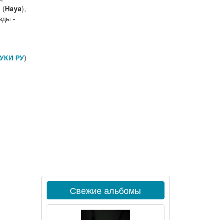
 (
Haya
),
зды -
УКИ РУ
)
Свежие альбомы