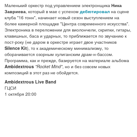
Маленький оркестр под управлением электронщика
Ника
Завриева
, который в мае с успехом
дебютировал
на сцене
клуба "16 тонн", начинает новый сезон выступлением на
более камерной площадке "Центра современного искусства".
Электроника в переложении для виолончели, скрипки, гитары,
клавишных, баса и ударных, то приближается по звучанию к
пост-року (не даром в оркестре играет двое участников
Silence Kit
), то к академическому минимализму, то
оборачивается озорным хулиганским драм-н-бассом.
Программа, как и прежде, базируется на материале альбома
Ambidextrous
"Rocket Mind"
, но и без совсем новых
композиций в этот раз не обойдется.
Ambidextrous Live Band
ГЦСИ
1 октября 20:00