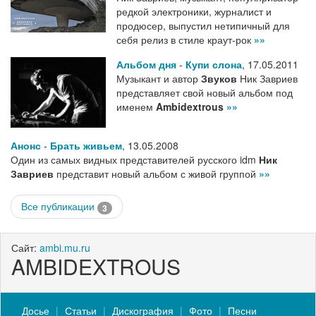
редкой электроники, журналист и
продюсер, выпустил нетипичный для
себя релиз в стиле краут-рок
»»
Альбом дня
-
Купи слона
,
17.05.2011
Музыкант и автор
Звуков
Ник Завриев
представляет свой новый альбом под
именем
Ambidextrous
»»
Анонс
-
Брать живьем
,
13.05.2008
Один из самых видных представителей русского idm
Ник
Завриев
представит новый альбом с живой группой
»»
Все публикации
3
Сайт:
ambi.mu.ru
AMBIDEXTROUS
Досье
Статьи
Дискография
Фото
Песни