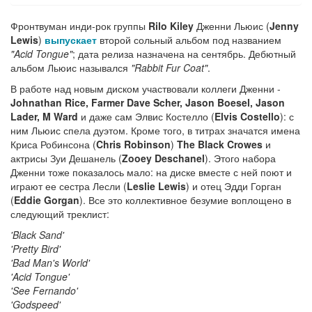
Фронтвуман инди-рок группы
Rilo Kiley
Дженни Льюис (
Jenny
Lewis
)
выпускает
второй сольный альбом под названием
"Acid Tongue"
; дата релиза назначена на сентябрь. Дебютный
альбом Льюис назывался
"Rabbit Fur Coat"
.
В работе над новым диском участвовали коллеги Дженни -
Johnathan Rice, Farmer Dave Scher, Jason Boesel, Jason
Lader, M Ward
и даже сам Элвис Костелло (
Elvis Costello
): с
ним Льюис спела дуэтом. Кроме того, в титрах значатся имена
Криса Робинсона (
Chris Robinson
)
The Black Crowes
и
актрисы Зуи Дешанель (
Zooey Deschanel
). Этого набора
Дженни тоже показалось мало: на диске вместе с ней поют и
играют ее сестра Лесли (
Leslie Lewis
) и отец Эдди Горган
(
Eddie Gorgan
). Все это коллективное безумие воплощено в
следующий треклист:
'Black Sand'
'Pretty Bird'
'Bad Man's World'
'Acid Tongue'
'See Fernando'
'Godspeed'