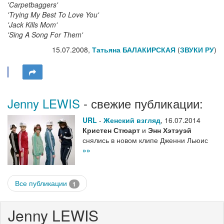
'Carpetbaggers'
'Trying My Best To Love You'
'Jack Kills Mom'
'Sing A Song For Them'
15.07.2008,
Татьяна БАЛАКИРСКАЯ
(
ЗВУКИ РУ
)
Jenny LEWIS
- свежие публикации:
URL
-
Женский взгляд
,
16.07.2014
Кристен Стюарт
и
Энн Хэтэуэй
снялись в новом клипе Дженни Льюис
»»
Все публикации
1
Jenny LEWIS