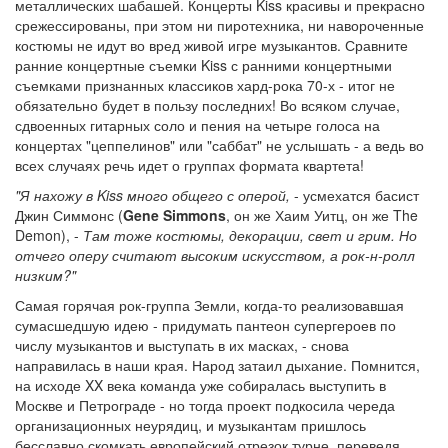
металлических шабашей. Концерты Kiss красивы и прекрасно
срежессированы, при этом ни пиротехника, ни навороченные
костюмы не идут во вред живой игре музыкантов. Сравните
ранние концертные съемки Kiss с ранними концертными
съемками признанных классиков хард-рока 70-х - итог не
обязательно будет в пользу последних! Во всяком случае,
сдвоенных гитарных соло и пения на четыре голоса на
концертах "цеппелинов" или "саббат" не услышать - а ведь во
всех случаях речь идет о группах формата квартета!
"Я нахожу в Kiss много общего с оперой,
- усмехатся басист
Джин Симмонс (
Gene Simmons
, он же Хаим Уитц, он же The
Demon), -
Там тоже костюмы, декорации, свет и грим. Но
отчего оперу считают высоким искусством, а рок-н-ролл
низким?"
Самая горячая рок-группа Земли, когда-то реализовавшая
сумасшедшую идею - придумать пантеон супергероев по
числу музыкантов и выступать в их масках, - снова
направилась в наши края. Народ затаил дыхание. Помнится,
на исходе XX века команда уже собиралась выступить в
Москве и Петрограде - но тогда проект подкосила череда
организационных неурядиц, и музыкантам пришлось
бесславно скомкать европейский отрезок турне, переведя