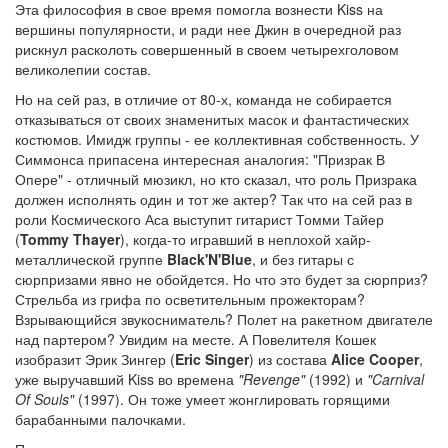
Эта философия в свое время помогла вознести Kiss на
вершины популярности, и ради нее Джин в очередной раз
рискнул расколоть совершенный в своем четырехголовом
великолепии состав.
Но на сей раз, в отличие от 80-х, команда не собирается
отказываться от своих знаменитых масок и фантастических
костюмов. Имидж группы - ее коллективная собственность. У
Симмонса припасена интересная аналогия: "Призрак В
Опере" - отличный мюзикл, но кто сказал, что роль Призрака
должен исполнять один и тот же актер? Так что на сей раз в
роли Космического Аса выступит гитарист Томми Тайер
(
Tommy Thayer
), когда-то игравший в неплохой хайр-
металлической группе
Black'N'Blue
, и без гитары с
сюрпризами явно не обойдется. Но что это будет за сюрприз?
Стрельба из грифа по осветительным прожекторам?
Взрывающийся звукосниматель? Полет на ракетном двигателе
над партером? Увидим на месте. А Повелителя Кошек
изобразит Эрик Зингер (
Eric Singer
) из состава
Alice Cooper
,
уже выручавший Kiss во времена
"Revenge"
(1992) и
"Carnival
Of Souls"
(1997). Он тоже умеет жонглировать горящими
барабанными палочками.