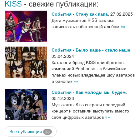
KISS
- свежие публикации:
События
-
Стану как папа
,
27.02.2025
Дети музыкантов KISS взялись
записывать собственный альбом
»»
События
-
Было ваше - стало наше
,
05.04.2024
Каталог и брэнд KISS приобретены
компанией Pophouse - в ближайших
планах новых владельцев шоу аватаров
и байопик
»»
События
-
Как молоды мы будем
,
05.12.2023
Музыканты Kiss сыграли последний
концерт и оставили выступать вместо
себя цифровых аватаров
»»
Все публикации
58