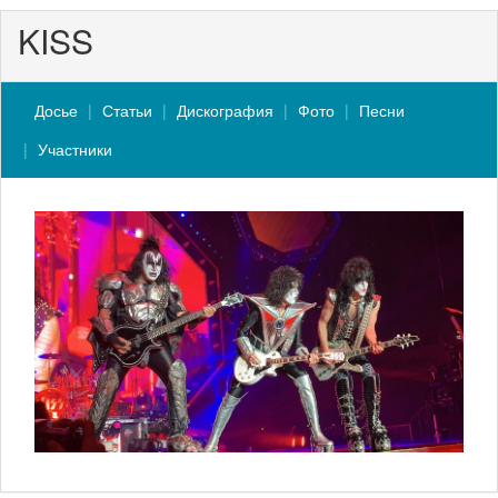
KISS
Досье
Статьи
Дискография
Фото
Песни
Участники