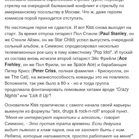
стрелку на очередной балканский конфликт и стрельбу по
американскому посольству в Москве. Что ж, даже героям
комиксов порой приходится отступать.
Но настоящие герои не сдаются. И вот Kiss снова выходят на
старт. За время отпуска гитарист Пол Стэнли (
Paul Stanley
, он
же Стенли Айзен, он же Star Child) успел выпустить очередной
сольный альбом, а Симмонс спродюсировал несколько
телевизионных рок-шоу в пику известному "Pop Idol". И пускай
из состава вновь исчезли второй гитарист Эйс Фрейли (
Ace
Frehley
, он же Пол Фрили, он же Space Ace) и барабанщик
Питер Крисс (
Peter Criss
, полная фамилия - Крискуолла, он
же The Cat), на жизнеспособность команды это не повлияло.
Вспомните, так уже было в 80-х - но и тогда группа
продолжала фонтанировать ломовыми хитами вроде
"Crazy
Nights"
или
"Lick It Up"
!
Основатели Kiss практически с самого начала своей карьеры
выкинули из формулы "sex, drugs & rock-n-roll" второй пункт.
"Меня не интересуют наркотики и алкоголь,
- говорит
Симмонс, -
Это пустая трата времени. Если девушка
видит пьяного в хлам парня, она не захочет быть с ним.
Ребята, которые напиваются, просто работают на меня!"