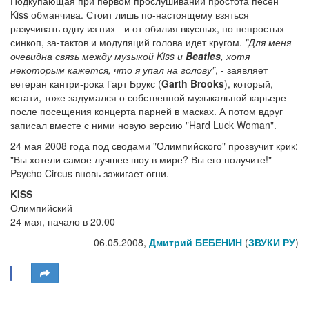
Подкупающая при первом прослушивании простота песен
Kiss обманчива. Стоит лишь по-настоящему взяться
разучивать одну из них - и от обилия вкусных, но непростых
синкоп, за-тактов и модуляций голова идет кругом.
"Для меня
очевидна связь между музыкой Kiss и
Beatles
, хотя
некоторым кажется, что я упал на голову"
, - заявляет
ветеран кантри-рока Гарт Брукс (
Garth Brooks
), который,
кстати, тоже задумался о собственной музыкальной карьере
после посещения концерта парней в масках. А потом вдруг
записал вместе с ними новую версию "Hard Luck Woman".
24 мая 2008 года под сводами "Олимпийского" прозвучит крик:
"Вы хотели самое лучшее шоу в мире? Вы его получите!"
Psycho Circus вновь зажигает огни.
KISS
Олимпийский
24 мая, начало в 20.00
06.05.2008,
Дмитрий БЕБЕНИН
(
ЗВУКИ РУ
)