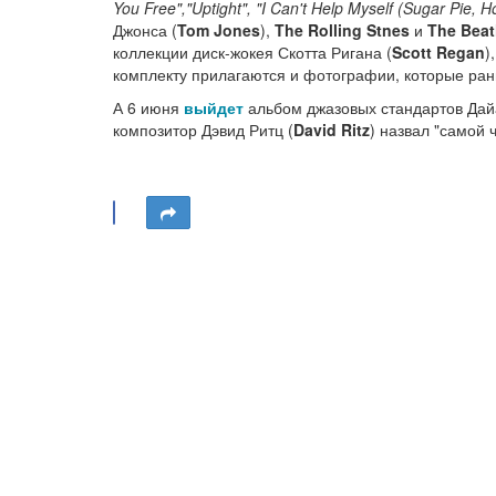
You Free","Uptight", "I Can't Help Myself (Sugar Pie, 
Джонса (
Tom Jones
),
The Rolling Stnes
и
The Beat
коллекции диск-жокея Скотта Ригана (
Scott Regan
)
комплекту прилагаются и фотографии, которые ран
А 6 июня
выйдет
альбом джазовых стандартов Дай
композитор Дэвид Ритц (
David Ritz
) назвал "самой 