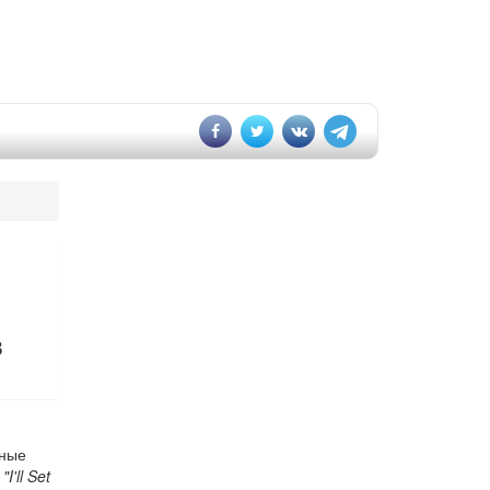
в
нные
I'll Set