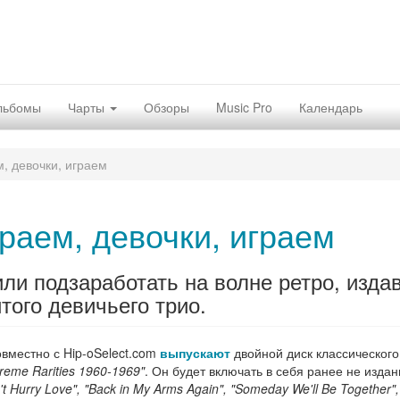
льбомы
Чарты
Обзоры
Music Pro
Календарь
, девочки, играем
раем, девочки, играем
ли подзаработать на волне ретро, изда
того девичьего трио.
вместно с Hip-oSelect.com
выпускают
двойной диск классического
preme Rarities 1960-1969"
. Он будет включать в себя ранее не изда
t Hurry Love", "Back in My Arms Again", "Someday We'll Be Together", "