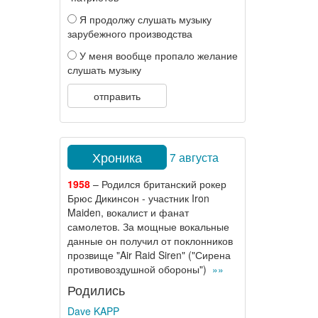
Я продолжу слушать музыку
зарубежного производства
У меня вообще пропало желание
слушать музыку
отправить
Хроника
7 августа
1958
– Родился британский рокер
Брюс Дикинсон - участник Iron
Maiden, вокалист и фанат
самолетов. За мощные вокальные
данные он получил от поклонников
прозвище "Air Raid Siren" ("Сирена
противовоздушной обороны")
»»
Родились
Dave KAPP