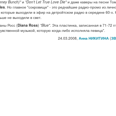
Honey Bunch)"
и
"Don't Let True Love Die"
и даже каверы на песни То
les
. Но главное "сокровище" - это редчайшие радио-промо из личн
, которые выходили в эфир на детройтском радио в середине 60-х. 
ьше не выходили в свет.
аны Росс (
Diana Ross
)
"Blue"
. Эта пластинка, записанная в 71-72 г
чувственной музыкой, которую когда-либо исполняла певица".
24.03.2008,
Анна НИКИТИНА
(
ЗВ