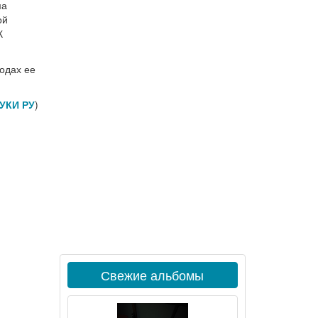
ма
ой
К
годах ее
УКИ РУ
)
Свежие альбомы