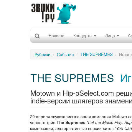
Новости
Концерты
Лица
А
Рубрики
События
THE SUPREMES
Играем
THE SUPREMES
Иг
Motown и Hip-oSelect.com реши
indie-версии шлягеров знамени
29 апреля звукозаписывающая компания Motown со
черного трио
The Supremes
"Let the Music Play: Su
композиции, альтернативные версии хитов
"You Can'