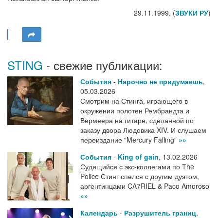
29.11.1999, (
ЗВУКИ РУ
)
STING
- свежие публикации:
События
-
Нарочно не придумаешь
,
05.03.2026
Смотрим на Стинга, играющего в
окружении полотен Рембрандта и
Вермеера на гитаре, сделанной по
заказу двора Людовика XIV. И слушаем
переиздание "Mercury Falling"
»»
События
-
King of gain
,
13.02.2026
Судящийся с экс-коллегами по The
Police Стинг спелся с другим дуэтом,
аргентинцами CA7RIEL & Paco Amoroso
»»
Календарь
-
Разрушитель границ
,