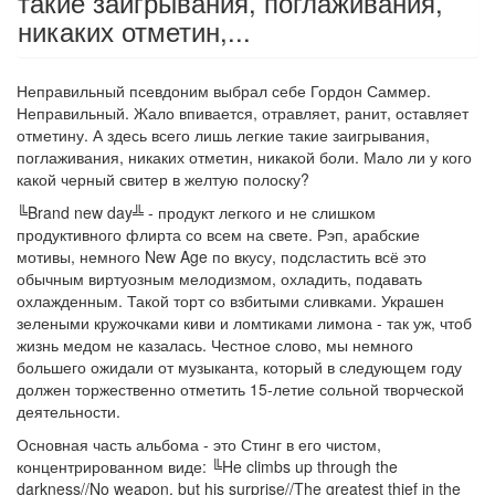
такие заигрывания, поглаживания,
никаких отметин,...
Неправильный псевдоним выбрал себе Гордон Саммер.
Неправильный. Жало впивается, отравляет, ранит, оставляет
отметину. А здесь всего лишь легкие такие заигрывания,
поглаживания, никаких отметин, никакой боли. Мало ли у кого
какой черный свитер в желтую полоску?
╚Brand new day╩ - продукт легкого и не слишком
продуктивного флирта со всем на свете. Рэп, арабские
мотивы, немного New Age по вкусу, подсластить всё это
обычным виртуозным мелодизмом, охладить, подавать
охлажденным. Такой торт со взбитыми сливками. Украшен
зелеными кружочками киви и ломтиками лимона - так уж, чтоб
жизнь медом не казалась. Честное слово, мы немного
большего ожидали от музыканта, который в следующем году
должен торжественно отметить 15-летие сольной творческой
деятельности.
Основная часть альбома - это Стинг в его чистом,
концентрированном виде: ╚He climbs up through the
darkness//No weapon, but his surprise//The greatest thief in the