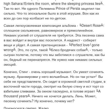
high Sahara//Enters the room, where the sleeping princess lies╩.
Так-то вот. Не одного Пелевина Prince of Persia зацепил так
сильно. Что-то эпохальное было в этой игрушке. Вон как их
всех до сих пор колбасит не по-детски.
Самая легкоусвояемая композиция альбома - ╚Desert Rose╩:
сплошное скольжение, равномерное и прямолинейное.
Никаких усилий от слушателя не требуется. Эта песенка сама
в вас войдет и внутри вас поселится. А надоест - соберет
вещи и уйдет. А самая претенциозная - ╚Perfect love┘gone
wrong╩. Это, по сути, такой ╚Блюз бродячих собак╩, - только
сыгран полегче, потому что мы заботимся о слушателе, как бы
он, бедный не перенапрягся. Не нужно нам никаких сильных
эмоций.
Конечно, Стинг - очень хороший музыкант. Он умеет сочинять
музыку. Аранжировки у него волшебные. Но он так устал┘ Вы
себе не представляете. Он сидит в огромной светлой студии, в
восточной части города, смотрит на белую стену и ест торт со
взбитыми сливками. За окном пасмурно, в голове играет ╚A
thousand years╩. Ничего не хочется делать. Лень. Может,
песенку сочинить? Ну конечно, почему нет?
Поизносился свитер. Жалко.