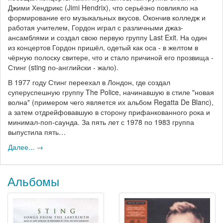
Джими Хендрикс (Jimi Hendrix), что серьёзно повлияло на
формирование его музыкальных вкусов. Окончив колледж и
работая учителем, Гордон играл с различными джаз-
ансамблями и создал свою первую группу Last Exit. На один
из концертов Гордон пришёл, одетый как оса - в желтом в
чёрную полоску свитере, что и стало причиной его прозвища -
Стинг (sting по-английски - жало).
В 1977 году Стинг переехал в Лондон, где создал
суперуспешную группу The Police, начинавшую в стиле "новая
волна" (примером чего является их альбом Regatta De Blanc),
а затем отдрейфовавшую в сторону прифанкованного рока и
минимал-поп-саунда. За пять лет с 1978 по 1983 группа
выпустила пять…
Далее... →
Альбомы