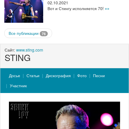
02.10.2021
Вот и Стингу исполняется 70!
»»
Все публикации
76
Сайт:
www.sting.com
STING
Досье
Статьи
Дискография
Фото
Песни
Участник