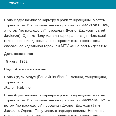
Участник
Пола Абдул начинала карьеру в роли танцовщицы, а затем
хореографа. В этом качестве она работала с
Jacksons Five
,
а потом "по наследству" перешла к Джанет Джексон (
Janet
Jackson
). Однако Полу манила карьера певицы. Неплохой
голос, внешние данные и хореографическая подготовка
сделали её идеальной героиней MTV конца восьмидесятых
Дата рождения:
19 июня 1962
Подробности из жизни:
Пола Джули Абдул (Paula Julie Abdul) - певица, танцовщица,
хореограф.
Жанр - R&B, поп.
Пола Абдул начинала карьеру в роли танцовщицы, а затем
хореографа. В этом качестве она работала с Jacksons Five, а
потом "по наследству" перешла к Джанет Джексон (Janet
Jackson). Однако Полу манила карьера певицы. Неплохой
голос, внешние данные и хореографическая подготовка