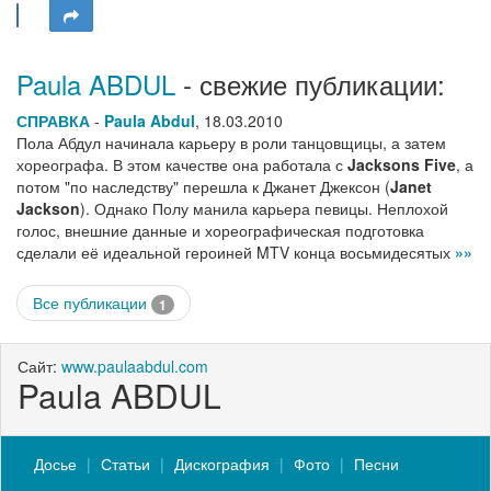
Paula ABDUL
- свежие публикации:
СПРАВКА
-
Paula Abdul
,
18.03.2010
Пола Абдул начинала карьеру в роли танцовщицы, а затем
хореографа. В этом качестве она работала с
Jacksons Five
, а
потом "по наследству" перешла к Джанет Джексон (
Janet
Jackson
). Однако Полу манила карьера певицы. Неплохой
голос, внешние данные и хореографическая подготовка
сделали её идеальной героиней MTV конца восьмидесятых
»»
Все публикации
1
Сайт:
www.paulaabdul.com
Paula ABDUL
Досье
Статьи
Дискография
Фото
Песни