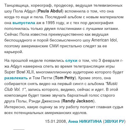
Танцовщица, хореограф, продюсер, ведущая телевизионных
шоу Пола Абдул (
Paula Abdul
) вспомнила о том, что она
когда-то еще и пела. Последний альбом с новым материалом
она
выпустила
аж в 1995 году, и с тех пор дискография
пополнилась только двумя пластинками с лучшими хитами.
Сейчас Пола известна преимущественно как ведущая
беспощадного и порой бессмысленного шоу American Idol,
поэтому американские СМИ пристально следят за ее
карьерой.
На прошлой неделе появились
слухи
о том, что 3 февраля г-
жа Абдул намерена спеть во время телетрансляции игры
Super Bowl XLII, многомиллионную аудиторию которого будет
развлекать
и Том Петти (
Tom Petty
). Кроме этого, она
собирается снять видео на первый сингл с альбома
"Music
Club Vol. 1"
, запись которого, видимо, сейчас и идет. В этой
композиции будет также звучать бархатный голос старого
друга Полы, Рэнди Джексона (
Randy Jackson
).
Интересно, какую оценку за эту работу получит главная судья
всех потенциальных американских идолов.
15.01.2008,
Анна НИКИТИНА
(
ЗВУКИ РУ
)