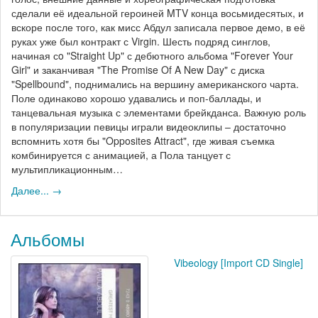
сделали её идеальной героиней MTV конца восьмидесятых, и
вскоре после того, как мисс Абдул записала первое демо, в её
руках уже был контракт с Virgin. Шесть подряд синглов,
начиная сo "Straight Up" с дебютного альбома "Forever Your
Girl" и заканчивая "The Promise Of A New Day" с диска
"Spellbound", поднимались на вершину американского чарта.
Поле одинаково хорошо удавались и поп-баллады, и
танцевальная музыка с элементами брейкданса. Важную роль
в популяризации певицы играли видеоклипы – достаточно
вспомнить хотя бы "Opposites Attract", где живая съемка
комбинируется с анимацией, а Пола танцует с
мультипликационным…
Далее... →
Альбомы
Vibeology [Import CD Single]