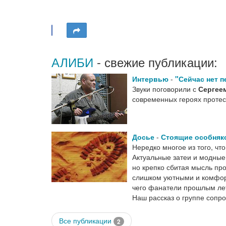
АЛИБИ
- свежие публикации:
Интервью
-
"Сейчас нет п
Звуки поговорили с
Сергее
современных героях проте
Досье
-
Стоящие особняк
Нередко многое из того, ч
Актуальные затеи и модные 
но крепко сбитая мысль пр
слишком уютными и комфорт
чего фанатели прошлым лет
Наш рассказ о группе сопр
Все публикации
2