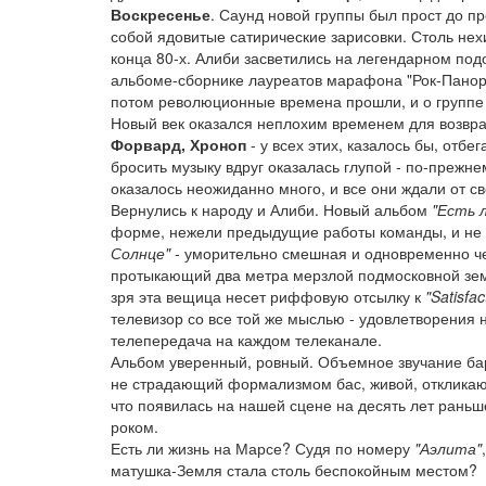
Воскресенье
. Саунд новой группы был прост до пр
собой ядовитые сатирические зарисовки. Столь не
конца 80-х. Алиби засветились на легендарном под
альбоме-сборнике лауреатов марафона "Рок-Панорам
потом революционные времена прошли, и о группе 
Новый век оказался неплохим временем для возвра
Форвард, Хроноп
- у всех этих, казалось бы, отб
бросить музыку вдруг оказалась глупой - по-прежн
оказалось неожиданно много, и все они ждали от св
Вернулись к народу и Алиби. Новый альбом
"Есть 
форме, нежели предыдущие работы команды, и не
Солнце"
- уморительно смешная и одновременно че
протыкающий два метра мерзлой подмосковной земл
зря эта вещица несет риффовую отсылку к
"Satisfac
телевизор со все той же мыслью - удовлетворения 
телепередача на каждом телеканале.
Альбом уверенный, ровный. Объемное звучание бар
не страдающий формализмом бас, живой, откликающи
что появилась на нашей сцене на десять лет раньш
роком.
Есть ли жизнь на Марсе? Судя по номеру
"Аэлита"
матушка-Земля стала столь беспокойным местом?