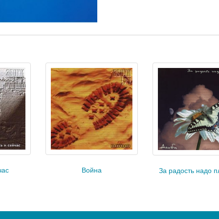
Война
час
За радость надо п