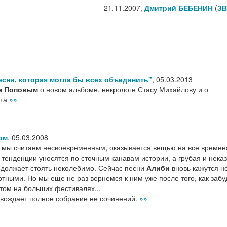
21.11.2007,
Дмитрий БЕБЕНИН
(
ЗВ
есни, которая могла бы всех объединить"
,
05.03.2013
м Поповым
о новом альбоме, некрологе Стасу Михайлову и о
ста
»»
ом
,
05.03.2008
то мы считаем несвоевременным, оказывается вещью на все времен
тенденции уносятся по сточным канавам истории, а грубая и неказ
одолжает стоять неколебимо. Сейчас песни
Алиби
вновь кажутся н
ными. Но мы еще не раз вернемся к ним уже после того, как забу
ом на больших фестивалях...
овождает полное собрание ее сочинений.
»»