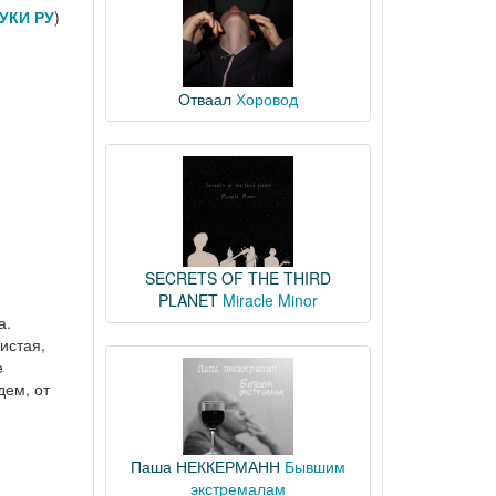
УКИ РУ
)
Отваал
Хоровод
SECRETS OF THE THIRD
PLANET
Miracle Minor
а.
истая,
е
дем, от
Паша НЕККЕРМАНН
Бывшим
экстремалам