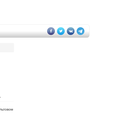
.
ультовом