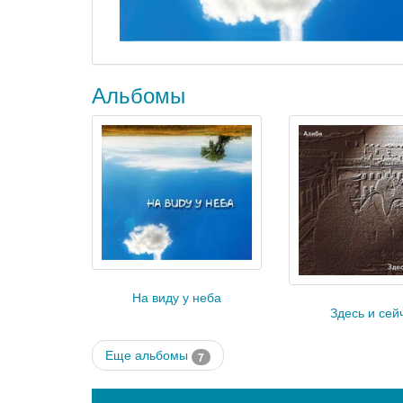
Альбомы
На виду у неба
Здесь и сей
Еще альбомы
7