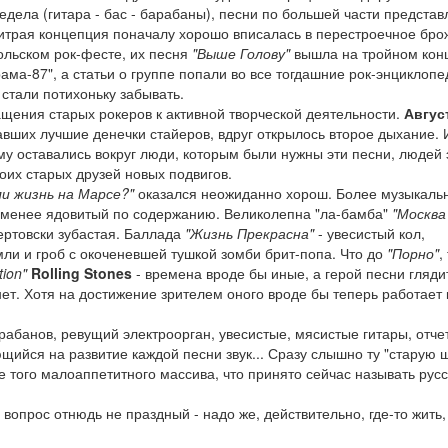
едела (гитара - бас - барабаны), песни по большей части представ
хитрая концепция поначалу хорошо вписалась в перестроечное бр
ольском рок-фесте, их песня
"Выше Голову"
вышла на тройном кон
а-87", а статьи о группе попали во все тогдашние рок-энциклопе
стали потихоньку забывать.
щения старых рокеров к активной творческой деятельности.
Авгус
егавших лучшие денечки стайеров, вдруг открылось второе дыхание.
ему оставались вокруг люди, которым были нужны эти песни, людей 
оих старых друзей новых подвигов.
ли жизнь на Марсе?"
оказался неожиданно хорош. Более музыкаль
 менее ядовитый по содержанию. Великолепна "ла-бамба"
"Москва
ртовски зубастая. Баллада
"Жизнь Прекрасна"
- увесистый кол,
и и гроб с окоченевшей тушкой зомби брит-попа. Что до
"Порно"
,
tion"
Rolling Stones
- времена вроде бы иные, а герой песни гляди
нет. Хотя на достижение зрителем оного вроде бы теперь работает
абанов, ревущий электроорган, увесистые, мясистые гитары, отче
йся на развитие каждой песни звук... Сразу слышно ту "старую ш
е того малоаппетитного массива, что принято сейчас называть рус
, вопрос отнюдь не праздный - надо же, действительно, где-то жить,