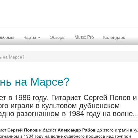
льбомы
Чарты
Обзоры
Music Pro
Календарь
нь на Марсе?
знь на Марсе?
т в 1986 году. Гитарист Сергей Попов и
ого играли в культовом дубненском
но разогнанном в 1984 году на волне..
рист
Сергей Попов
и басист
Александр Рябов
до этого играли в к
огнанном в 1984 году на волне судебного процесса над группой