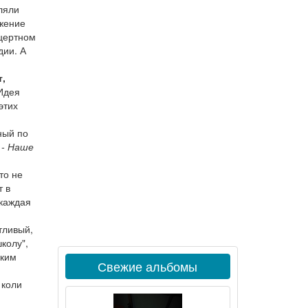
ляли
ожение
цертном
дии. А
т,
 Идея
этих
ный по
 - Наше
 то не
т в
 каждая
тливый,
колу",
ским
Свежие альбомы
 коли