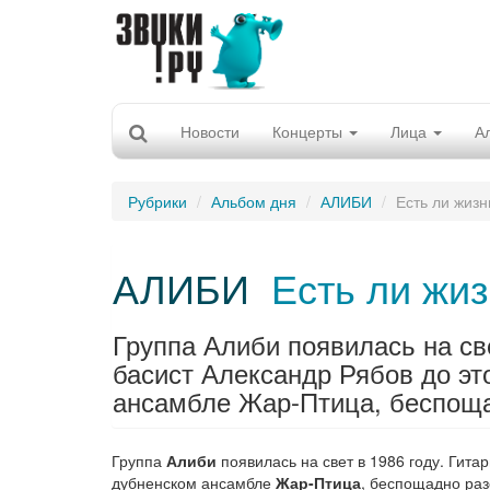
Новости
Концерты
Лица
А
Рубрики
Альбом дня
АЛИБИ
Есть ли жиз
АЛИБИ
Есть ли жи
Группа Алиби появилась на све
басист Александр Рябов до эт
ансамбле Жар-Птица, беспощад
Группа
Алиби
появилась на свет в 1986 году. Гита
дубненском ансамбле
Жар-Птица
, беспощадно раз