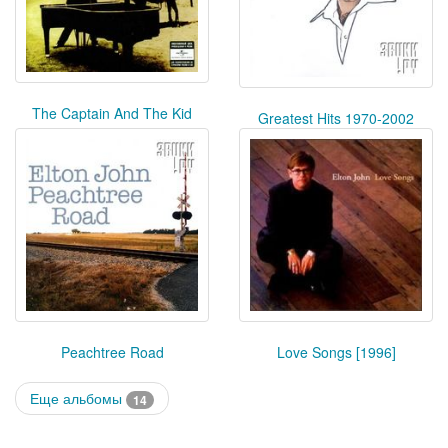
The Captain And The Kid
Greatest Hits 1970-2002
Peachtree Road
Love Songs [1996]
Еще альбомы
14