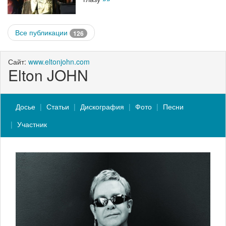
Все публикации
126
Сайт:
www.eltonjohn.com
Elton JOHN
Досье
Статьи
Дискография
Фото
Песни
Участник