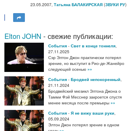
23.05.2007,
Татьяна БАЛАКИРСКАЯ
(
ЗВУКИ РУ
)
Elton JOHN
- свежие публикации:
События
-
Свет в конце тоннеля
,
27.11.2025
Сэр Элтон Джон практически потерял
зрение, но выступит в Рио-де-Жанейро
следующей осенью
»»
События
-
Бродвей непокоренный
,
21.11.2024
Бродвейский мюзикл Элтона Джона о
Тамми Фэй Месснер закроется спустя
менее месяца после премьеры
»»
События
-
Я не вижу ваши руки
,
05.09.2024
Элтон Джон потерял зрение в одном
глазу
»»