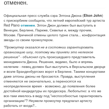
отменен.
Официальная пресс-служба сэра Элтона Джона (
Elton John
)
с прискорбием сообщила, что летний европейский тур артиста
Red Piano
отменен
. Элтон Джон должен был выступить в
Венеции, Берлине, Париже, Севилье и, между прочим,
Москве. Причиной отмены целого турне стала... конфронтация
звезды со своим промоутером.
"Промоутер оказался не в состоянии гарантировать
организацию шоу, поэтому мы приняли это нелегкое
решение"
- объяснил суть происшедшего представитель
менеджмента Джона. Решение, видимо, было и впрямь
нелегким - певец должен был выступить в Версальском дворце
и возле Бранденбургских ворот в Берлине. Такими концертами
даже элтоны джоны не бросаются. Правда, выступления
отменяются не окончательно, а переносятся на
неопределенное время - возможно, до появления более
достойной кандидатуры их продюсера. Любопытно: а что же
все-таки имелось в виду под "неспособностью гарантировать
организацию"? Неужели промоутер предлагал артисту
работать от входа?..