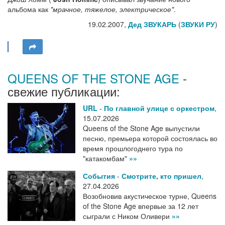
альбома как
"мрачное, тяжелое, электрическое"
.
19.02.2007,
Дед ЗВУКАРЬ
(
ЗВУКИ РУ
)
QUEENS OF THE STONE AGE
-
свежие публикации:
URL
-
По главной улице с оркестром
,
15.07.2026
Queens of the Stone Age выпустили
песню, премьера которой состоялась во
время прошлогоднего тура по
"катакомбам"
»»
События
-
Смотрите, кто пришел
,
27.04.2026
Возобновив акустическое турне, Queens
of the Stone Age впервые за 12 лет
сыграли с Ником Оливери
»»