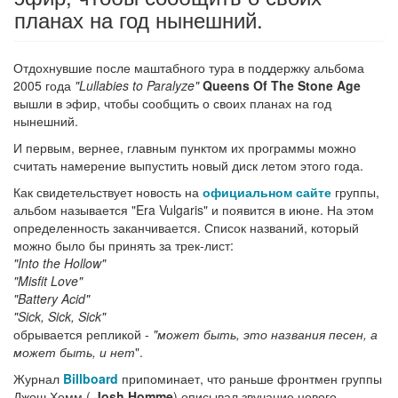
планах на год нынешний.
Отдохнувшие после маштабного тура в поддержку альбома
2005 года
"Lullabies to Paralyze"
Queens Of The Stone Age
вышли в эфир, чтобы сообщить о своих планах на год
нынешний.
И первым, вернее, главным пунктом их программы можно
считать намерение выпустить новый диск летом этого года.
Как свидетельствует новость на
официальном сайте
группы,
альбом называется "Era Vulgaris" и появится в июне. На этом
определенность заканчивается. Список названий, который
можно было бы принять за трек-лист:
"Into the Hollow"
"Misfit Love"
"Battery Acid"
"Sick, Sick, Sick"
обрывается репликой -
"может быть, это названия песен, а
может быть, и нет
".
Журнал
Billboard
припоминает, что раньше фронтмен группы
Джош Хомм (
Josh Homme
) описывал звучание нового