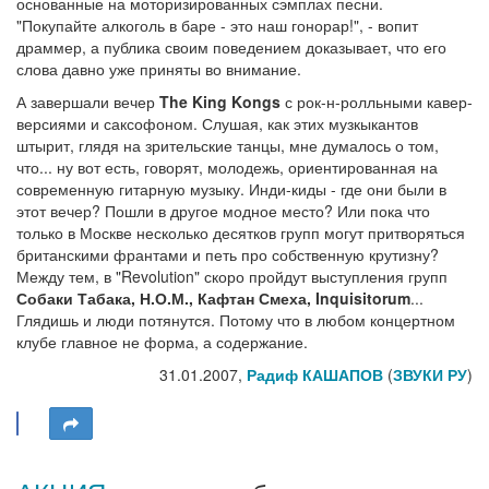
основанные на моторизированных сэмплах песни.
"Покупайте алкоголь в баре - это наш гонорар!", - вопит
драммер, а публика своим поведением доказывает, что его
слова давно уже приняты во внимание.
А завершали вечер
The King Kongs
с рок-н-ролльными кавер-
версиями и саксофоном. Слушая, как этих музкыкантов
штырит, глядя на зрительские танцы, мне думалось о том,
что... ну вот есть, говорят, молодежь, ориентированная на
современную гитарную музыку. Инди-киды - где они были в
этот вечер? Пошли в другое модное место? Или пока что
только в Москве несколько десятков групп могут притворяться
британскими франтами и петь про собственную крутизну?
Между тем, в "Revolution" скоро пройдут выступления групп
Собаки Табака, Н.О.М., Кафтан Смеха, Inquisitorum
...
Глядишь и люди потянутся. Потому что в любом концертном
клубе главное не форма, а содержание.
31.01.2007,
Радиф КАШАПОВ
(
ЗВУКИ РУ
)