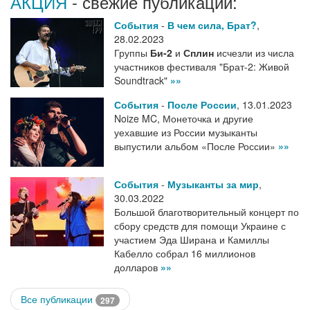
АКЦИЯ
- свежие публикации:
События
-
В чем сила, Брат?
,
28.02.2023
Группы
Би-2
и
Сплин
исчезли из числа
участников фестиваля "Брат-2: Живой
Soundtrack"
»»
События
-
После России
,
13.01.2023
Noize MC, Монеточка и другие
уехавшие из России музыканты
выпустили альбом «После России»
»»
События
-
Музыканты за мир
,
30.03.2022
Большой благотворительный концерт по
сбору средств для помощи Украине с
участием Эда Ширана и Камиллы
Кабелло собрал 16 миллионов
долларов
»»
Все публикации
297