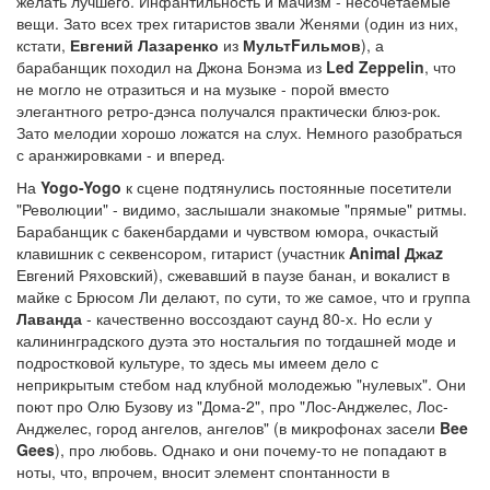
желать лучшего. Инфантильность и мачизм - несочетаемые
вещи. Зато всех трех гитаристов звали Женями (один из них,
кстати,
Евгений Лазаренко
из
МультFильмов
), а
барабанщик походил на Джона Бонэма из
Led Zeppelin
, что
не могло не отразиться и на музыке - порой вместо
элегантного ретро-дэнса получался практически блюз-рок.
Зато мелодии хорошо ложатся на слух. Немного разобраться
с аранжировками - и вперед.
На
Yogo-Yogo
к сцене подтянулись постоянные посетители
"Революции" - видимо, заслышали знакомые "прямые" ритмы.
Барабанщик с бакенбардами и чувством юмора, очкастый
клавишник с секвенсором, гитарист (участник
Animal Джаz
Евгений Ряховский), сжевавший в паузе банан, и вокалист в
майке с Брюсом Ли делают, по сути, то же самое, что и группа
Лаванда
- качественно воссоздают саунд 80-х. Но если у
калининградского дуэта это ностальгия по тогдашней моде и
подростковой культуре, то здесь мы имеем дело с
неприкрытым стебом над клубной молодежью "нулевых". Они
поют про Олю Бузову из "Дома-2", про "Лос-Анджелес, Лос-
Анджелес, город ангелов, ангелов" (в микрофонах засели
Bee
Gees
), про любовь. Однако и они почему-то не попадают в
ноты, что, впрочем, вносит элемент спонтанности в