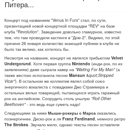
Питера...
Концерт под названием "Venus In Furs" стал, по сути,
презентацией новой концертной площадки "RЁV" на базе
клуба "Revolution". Заведение довольно гламурное, известно
тем, что там проводили кастинги в "Дом-2". Видимо, по этой
причине 26 января количество знающей публики в клубе не
было так велико, как хотелось бы.
Несмотря на название, концерт не являлся трибьютом
Velvet
Undergorund
. Хотя первая группа
Nintendo
(инди-рок, по их
заявлениям) даже сыграла кавер на
"Waiting For My Man"
(а
также жестоко испоганила песню
Mansun
&
quot;Stripped
Vicar"
). В остальном же коллектив являл собой союз
энергичного вокалиста с повадками Джо Страммера и
остальных вялых товарищей, пытающихся играть гаражный
рок на английском. Соорудить столь унылую
"Roll Other
Beethoven"
- это ведь еще суметь надо!
Следующими за ними
Мыши-рокеры с Марса
оказались
поэнергичнее. Диско-рок а ля
Franz Ferdinand
, немного ретро
The Strokes
. Звучало мило, однако тексты песен оставляли