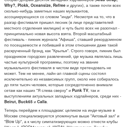
Why?, Plokk, Oceansize, Refree
и других), а также почти всех
сколько-нибудь заметных наших музыкантов,
ассоциирующихся со словом "инди". Несмотря на то, что в
разгар фестиваля пришел лесник (в лице представителей
местного отделения милиции) и чуть было всех не разогнал -
принципиально новая высота взята. Второй масштабный
фестиваль - пикник журнала "Афиша", ставший рекордсменом
по посещаемости и побивший в этом отношении даже такой
раскрученный брэнд, как "Крылья". Строго говоря, пикник был
праздником городских развлечений, где музыка являлась лишь
частью культурной программы, поэтому на звание
музыкального фестиваля в чистом виде претендовать не
может. Тем не менее, лайн-ап главной сцены состоял
исключительно из независимых групп, около нее собиралось
до пяти тысяч человек, которые сосредоточенно внимали
сетам как наших "Я слева сверху" и
Punk TV
, так и
выступлениям актуальных западных хэдлайнеров, среди них -
Beirut, Buck65
и
Calla
.
Теперь перейдем к площадкам: целиком на инди-музыке в
Москве специализируются упомянутые выше "Актовый зал" и
"Blow Up", а к числу симпатизирующих можно отнести клубы