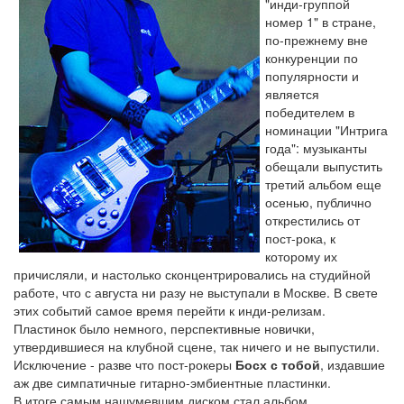
"инди-группой
номер 1" в стране,
по-прежнему вне
конкуренции по
популярности и
является
победителем в
номинации "Интрига
года": музыканты
обещали выпустить
третий альбом еще
осенью, публично
открестились от
пост-рока, к
которому их
причисляли, и настолько сконцентрировались на студийной
работе, что с августа ни разу не выступали в Москве. В свете
этих событий самое время перейти к инди-релизам.
Пластинок было немного, перспективные новички,
утвердившиеся на клубной сцене, так ничего и не выпустили.
Исключение - разве что пост-рокеры
Босх с тобой
, издавшие
аж две симпатичные гитарно-эмбиентные пластинки.
В итоге самым нашумевшим диском стал альбом