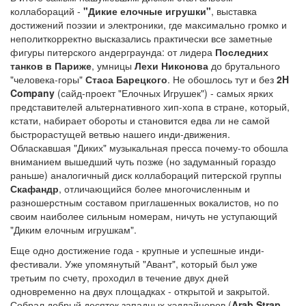
коллабораций -
"Дикие елочные игрушки"
, выставка
достижений поэзии и электроники, где максимально громко и
неполиткорректно высказались практически все заметные
фигуры питерского андерграунда: от лидера
Последних
танков в Париже
, умницы
Лехи Никонова
до брутального
"человека-горы"
Стаса Барецкого
. Не обошлось тут и без
2H
Company
(сайд-проект "Елочных Игрушек") - самых ярких
представителей альтернативного хип-хопа в стране, который,
кстати, набирает обороты и становится едва ли не самой
быстрорастущей ветвью нашего инди-движения.
Обласкавшая "Диких" музыкальная пресса почему-то обошла
вниманием вышедший чуть позже (но задуманный гораздо
раньше) аналогичный диск коллабораций питерской группы
Скафандр
, отличающийся более многочисленным и
разношерстным составом приглашенных вокалистов, но по
своим наиболее сильным номерам, ничуть не уступающий
"Диким елочным игрушкам".
Еще одно достижение года - крупные и успешные инди-
фестивали. Уже упомянутый "Авант", который был уже
третьим по счету, проходил в течение двух дней
одновременно на двух площадках - открытой и закрытой.
Собрал добрый десяток западных хэдлайнеров (
Arab Strap,