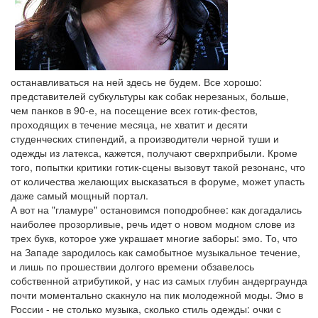
останавливаться на ней здесь не будем. Все хорошо:
представителей субкультуры как собак нерезаных, больше,
чем панков в 90-е, на посещение всех готик-фестов,
проходящих в течение месяца, не хватит и десяти
студенческих стипендий, а производители черной туши и
одежды из латекса, кажется, получают сверхприбыли. Кроме
того, попытки критики готик-сцены вызовут такой резонанс, что
от количества желающих высказаться в форуме, может упасть
даже самый мощный портал.
А вот на "гламуре" остановимся поподробнее: как догадались
наиболее прозорливые, речь идет о новом модном слове из
трех букв, которое уже украшает многие заборы: эмо. То, что
на Западе зародилось как самобытное музыкальное течение,
и лишь по прошествии долгого времени обзавелось
собственной атрибутикой, у нас из самых глубин андерграунда
почти моментально скакнуло на пик молодежной моды. Эмо в
России - не столько музыка, сколько стиль одежды: очки с