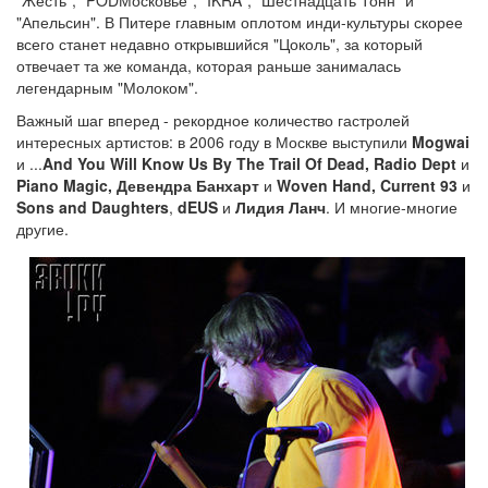
"Жесть", "PODМосковье", "IKRA", "Шестнадцать Тонн" и
"Апельсин". В Питере главным оплотом инди-культуры скорее
всего станет недавно открывшийся "Цоколь", за который
отвечает та же команда, которая раньше занималась
легендарным "Молоком".
Важный шаг вперед - рекордное количество гастролей
интересных артистов: в 2006 году в Москве выступили
Mogwai
и ...
And You Will Know Us By The Trail Of Dead, Radio Dept
и
Piano Magic, Девендра Банхарт
и
Woven Hand, Current 93
и
Sons and Daughters
,
dEUS
и
Лидия Ланч
. И многие-многие
другие.