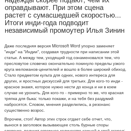
оправдывают. При этом сцена
растет с сумасшедшей скоростью...
Итоги инди-года подводит
независимый промоутер Илья Зинин
Даже последняя версия Microsoft Word упорно заменяет
"инди" на "Индии", создавая трудности при написании этой
статьи. А между тем, уходящий год ознаменовался тем, что
пресловутое словечко окончательно покинуло пределы узкого
круга меломанов-ценителей и вошло в более широкий обиход.
Стало предметом культа для одних, нового интереса для
других, и яростных дискуссий для третьих. Для кого-то инди -
красное знамя, которое нужно нести до конца и ни в коем
случае не уронить. Для кого-то - примерно то же, что красная
тряпка для быка: только покажи, и на тебя без раздумий
набросятся. Словом, мнения разделились, а резонанс
существенно возрос.
Впрочем, стоп! Автор этих строк отдает себе отчет, что,
вынося в заголовок вызывающее столь бурные споры
словечко, получит огромное количество камней в свой огород: