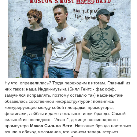
Ну что, определились? Тогда переходим к итогам. Главный из
них таков: наша Индии-музыка (Билл Гейтс - фак офф,
замучился исправлять, поэтому оставлю так) наконец-таки
обзавелась собственной инфраструктурой: появились
конкурирующие между собой площадки, промоутеры,
фестивали, лэйблы и даже локальные инди-брэнды. Самый
сильный из последних - "Авант", детище пассионарного
промоутера
Макса Сильва-Веги
. Название брэнда настолько
вошло в обиход меломанов, что кое-кем теперь всерьез