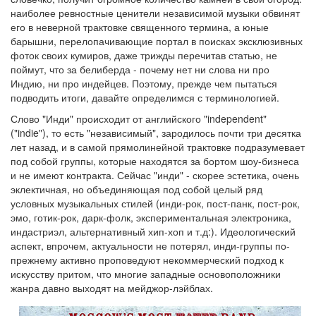
наиболее ревностные ценители независимой музыки обвинят
его в неверной трактовке священного термина, а юные
барышни, перелопачивающие портал в поисках эксклюзивных
фоток своих кумиров, даже трижды перечитав статью, не
поймут, что за белиберда - почему нет ни слова ни про
Индию, ни про индейцев. Поэтому, прежде чем пытаться
подводить итоги, давайте определимся с терминологией.
Слово "Инди" происходит от английского "independent"
("indie"), то есть "независимый", зародилось почти три десятка
лет назад, и в самой прямолинейной трактовке подразумевает
под собой группы, которые находятся за бортом шоу-бизнеса
и не имеют контракта. Сейчас "инди" - скорее эстетика, очень
эклектичная, но объединяющая под собой целый ряд
условных музыкальных стилей (инди-рок, пост-панк, пост-рок,
эмо, готик-рок, дарк-фолк, экспериментальная электроника,
индастриэл, альтернативный хип-хоп и т.д:). Идеологический
аспект, впрочем, актуальности не потерял, инди-группы по-
прежнему активно проповедуют некоммерческий подход к
искусству притом, что многие западные основоположники
жанра давно выходят на мейджор-лэйблах.