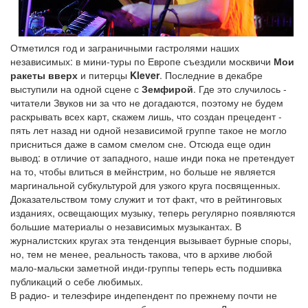
Отметился год и заграничными гастролями наших
независимых: в мини-туры по Европе съездили москвичи
Мои
ракеты вверх
и питерцы
Klever
. Последние в декабре
выступили на одной сцене с
Земфирой
. Где это случилось -
читатели Звуков ни за что не догадаются, поэтому не будем
раскрывать всех карт, скажем лишь, что создан прецедент -
пять лет назад ни одной независимой группе такое не могло
присниться даже в самом смелом сне. Отсюда еще один
вывод: в отличие от западного, наше инди пока не претендует
на то, чтобы влиться в мейнстрим, но больше не является
маргинальной субкультурой для узкого круга посвященных.
Доказательством тому служит и тот факт, что в рейтинговых
изданиях, освещающих музыку, теперь регулярно появляются
большие материалы о независимых музыкантах. В
журналистских кругах эта тенденция вызывает бурные споры,
но, тем не менее, реальность такова, что в архиве любой
мало-мальски заметной инди-группы теперь есть подшивка
публикаций о себе любимых.
В радио- и телеэфире индепендент по прежнему почти не