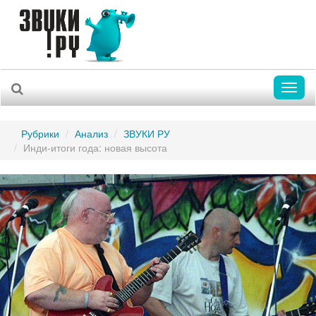
Toggl
naviga
Рубрики
Анализ
ЗВУКИ РУ
Инди-итоги года: новая высота