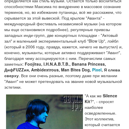
определяется как стиль музыки. Остается только восхититься
способностями Максима по внедрению в массовое сознание
терминов, но, во избежание путаницы, всё же расскажем, что
скрывается за этой вывеской. Под крылом "Аванта" -
международный фестиваль независимой музыки (на котором
мы еще остановимся подробнее), регулярные привозы
западных инди-групп, две концертных площадки - "Актовый
зал" и маленький экспериментальный клуб "Blow Up", лэйбл
(который в 2006 году, правда, кажется, ничего не выпустил) и,
конечно, музыканты, которые активно поддерживают "Авант",
благодаря чему ассоциируются с ним. Перечислим самых
заметных:
Foojitsu, I.H.N.A.B.T.B., Banana Princess,
ДифFUZZия, Ambidextrous, Man Bites Dog,
Pixel
, Я слева
сверху
. Все они очень разные, поэтому даже при желании
"Авант" не может претендовать на звание новой музыкальной
эстетики.
"А как же
Silence
Kit
?", - спросят
наиболее
осведомленные.
Этот коллектив,
который считается