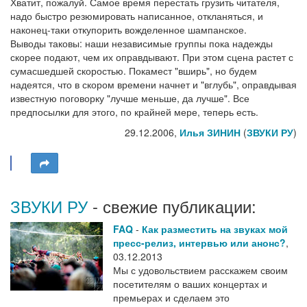
Хватит, пожалуй. Самое время перестать грузить читателя,
надо быстро резюмировать написанное, откланяться, и
наконец-таки откупорить вожделенное шампанское.
Выводы таковы: наши независимые группы пока надежды
скорее подают, чем их оправдывают. При этом сцена растет с
сумасшедшей скоростью. Покамест "вширь", но будем
надеятся, что в скором времени начнет и "вглубь", оправдывая
известную поговорку "лучше меньше, да лучше". Все
предпосылки для этого, по крайней мере, теперь есть.
29.12.2006,
Илья ЗИНИН
(
ЗВУКИ РУ
)
ЗВУКИ РУ
- свежие публикации:
FAQ
-
Как разместить на звуках мой
пресс-релиз, интервью или анонс?
,
03.12.2013
Мы с удовольствием расскажем своим
посетителям о ваших концертах и
премьерах и сделаем это