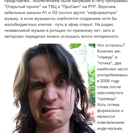
представлен, -исключением были канувшие в Лету программы
"Открытый проект" на ТВЦ и "ПроСвет" на РТР. Впрочем,
кабельные каналы А1 и О2 охотно крутят "неформатную"
музыку, и если музыканты озаботятся созданием хотя бы
малобюджетных клипов - путь в эфир открыт. На радио
независимой музыки в ротации по-прежнему нет, зато в
авторских передачах можно услышать много интересного.
Что осталось?
Конечно же,
"гламур" и
"готика", два
наиболее часто
употребляемых
в 2006 году
слова после
пресловутого
"преведа".
Хоть готика
формально и
является
ответвлением
инди-музыки,