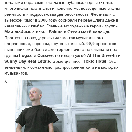
толстыми оправами, клетчатые рубашки, черные челки,
многочисленные значки и, конечно же, возведенные в культ
ранимость и подростковая депрессивность. Фестивали с
вывеской "эмо" в 2006 году собирали переаншлаги даже в
немаленьких клубах. Главные молодежные герои - группы
Мои любимые игры
,
Sakura
и
Океан моей надежды
.
Прогноз по поводу развития эмо как музыкального
направления, впрочем, неутешительный. 99,9 процентов
нынешних эмо-боев и эмо-герлов ничего не слышали про
группы
Fugazi
и
Cursive
, не говоря уж об
At The Drive-In
и
Sunny Day Real Estate
, а эмо для них -
Tokio Hotel
. Эта
тенденция, к сожалению, распространяется и на молодых
музыкантов.
А