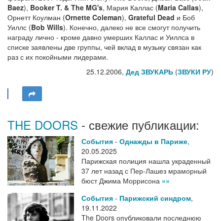
Baez
),
Booker T. & The MG's
, Мария Каллас (
Maria Callas
),
Орнетт Коулман (
Ornette Coleman
),
Grateful Dead
и Боб
Уиллс (
Bob Wills
). Конечно, далеко не все смогут получить
награду лично - кроме давно умерших Каллас и Уиллса в
списке заявлены две группы, чей вклад в музыку связан как
раз с их покойными лидерами.
25.12.2006,
Дед ЗВУКАРЬ
(
ЗВУКИ РУ
)
THE DOORS
- свежие публикации:
События
-
Однажды в Париже
,
20.05.2025
Парижская полиция нашла украденный
37 лет назад с Пер-Лашез мраморный
бюст Джима Моррисона
»»
События
-
Парижский синдром
,
19.11.2022
The Doors опубликовали последнюю