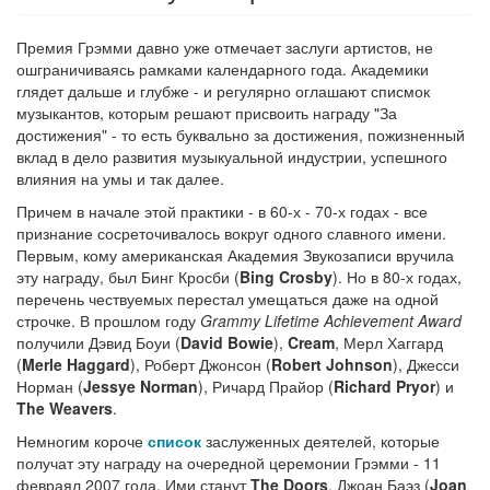
Премия Грэмми давно уже отмечает заслуги артистов, не
ошграничиваясь рамками календарного года. Академики
глядет дальше и глубже - и регулярно оглашают списмок
музыкантов, которым решают присвоить награду "За
достижения" - то есть буквально за достижения, пожизненный
вклад в дело развития музыкуальной индустрии, успешного
влияния на умы и так далее.
Причем в начале этой практики - в 60-х - 70-х годах - все
признание сосреточивалось вокруг одного славного имени.
Первым, кому американская Академия Звукозаписи вручила
эту награду, был Бинг Кросби (
Bing Crosby
). Но в 80-х годах,
перечень чествуемых перестал умещаться даже на одной
строчке. В прошлом году
Grammy Lifetime Achievement Award
получили Дэвид Боуи (
David Bowie
),
Cream
, Мерл Хаггард
(
Merle Haggard
), Роберт Джонсон (
Robert Johnson
), Джесси
Норман (
Jessye Norman
), Ричард Прайор (
Richard Pryor
) и
The Weavers
.
Немногим короче
список
заслуженных деятелей, которые
получат эту награду на очередной церемонии Грэмми - 11
февраял 2007 года. Ими станут
The Doors
, Джоан Баэз (
Joan