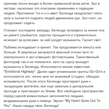
припеве песня входит в более привычный всем ритм. Зал в
экстазе, насколько это описание применимо к сидящим
людям. Протяжное "хэ-э-э-э-эвен" Белинда предлагает спеть
залу и пытается поднять людей движением рук. Зал поет, но
продолжает сидеть.
Стихают последние аккорды, Белинда лучезарно (а иначе она
не умеет) улыбается, коротко прощается и стремительно
исчезает за кулисами, за ней уходят музыканты. Гаснет свет.
Публика аплодирует и кричит. Так продолжается минуту или
больше. В закулисье загорается красный огонек чего-то
электронного и зал освещает фотовспышка. Таинственный
фотограф так и не показался, зато на сцену выходят
музыканты и Белинда. Исполняется менее известная
"Emotional Highway". Далее идет упоминание группы Go-Go's и
исполняется хит, лично мне не знакомый (стыдно, обещаю
исправиться). После этого Белинда простирает руки к
танцующим зрителям, все еще зажатым в центральном
проходе и приглашает их ближе. Все свободное пространство
перед сценой моментально заполняется людьми,
воздевающими руки к певице. Звучит "My Heart Goes Out To
You". Наши сердца твои, Белинда!