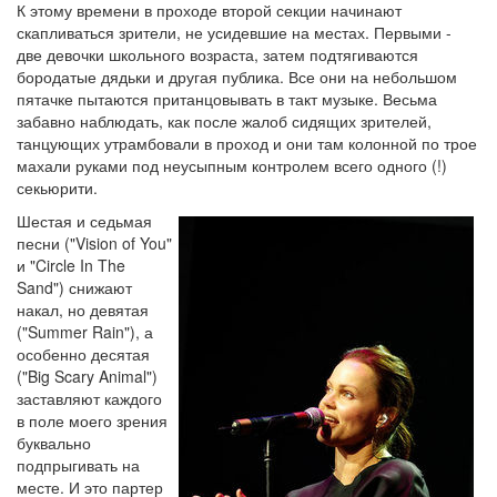
К этому времени в проходе второй секции начинают
скапливаться зрители, не усидевшие на местах. Первыми -
две девочки школьного возраста, затем подтягиваются
бородатые дядьки и другая публика. Все они на небольшом
пятачке пытаются пританцовывать в такт музыке. Весьма
забавно наблюдать, как после жалоб сидящих зрителей,
танцующих утрамбовали в проход и они там колонной по трое
махали руками под неусыпным контролем всего одного (!)
секьюрити.
Шестая и седьмая
песни ("Vision of You"
и "Circle In The
Sand") снижают
накал, но девятая
("Summer Rain"), а
особенно десятая
("Big Scary Animal")
заставляют каждого
в поле моего зрения
буквально
подпрыгивать на
месте. И это партер