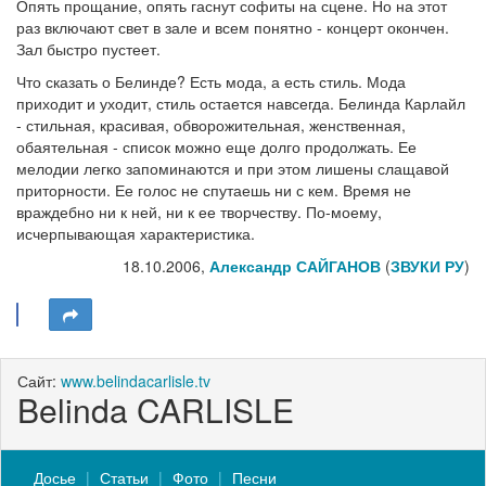
Опять прощание, опять гаснут софиты на сцене. Но на этот
раз включают свет в зале и всем понятно - концерт окончен.
Зал быстро пустеет.
Что сказать о Белинде? Есть мода, а есть стиль. Мода
приходит и уходит, стиль остается навсегда. Белинда Карлайл
- стильная, красивая, обворожительная, женственная,
обаятельная - список можно еще долго продолжать. Ее
мелодии легко запоминаются и при этом лишены слащавой
приторности. Ее голос не спутаешь ни с кем. Время не
враждебно ни к ней, ни к ее творчеству. По-моему,
исчерпывающая характеристика.
18.10.2006,
Александр САЙГАНОВ
(
ЗВУКИ РУ
)
Сайт:
www.belindacarlisle.tv
Belinda CARLISLE
Досье
Статьи
Фото
Песни