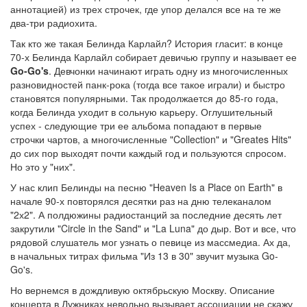
аннотацией) из трех строчек, где упор делался все на те же
два-три радиохита.
Так кто же такая Белинда Карлайл? История гласит: в конце
70-х Белинда Карлайл собирает девичью группу и называет ее
Go-Go's
. Девчонки начинают играть одну из многочисленных
разновидностей панк-рока (тогда все такое играли) и быстро
становятся популярными. Так продолжается до 85-го года,
когда Белинда уходит в сольную карьеру. Оглушительный
успех - следующие три ее альбома попадают в первые
строчки чартов, а многочисленные "Collection" и "Greates Hits"
до сих пор выходят почти каждый год и пользуются спросом.
Но это у "них".
У нас клип Белинды на песню "Heaven Is a Place on Earth" в
начале 90-х повторялся десятки раз на дню телеканалом
"2х2". А полдюжины радиостанций за последние десять лет
закрутили "Circle in the Sand" и "La Luna" до дыр. Вот и все, что
рядовой слушатель мог узнать о певице из массмедиа. Ах да,
в начальных титрах фильма "Из 13 в 30" звучит музыка Go-
Go's.
Но вернемся в дождливую октябрьскую Москву. Описание
концерта в Лужниках невольно вызывает ассоциации не скажу