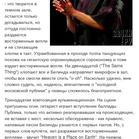
- что творится в
темном зале,
остается только
догадываться, но
оттуда постоянно
раздаются
восторженные вопли
и не стихающие
хлопки в такт. Утрамбованная в проходе толпа танцующих
похожа на гигантскую опрокинувшуюся сороконожку и тоже
издает восторженные вопли. На двенадцатой ("The Same
Thing") хлопают все и Белинда направляет микрофон в зал,
чтобы все смогли вместе спеть "о-оh". Насколько удачно, мне
сложно судить, но, надеюсь, впечатление о "холодной
московской публике" у певицы сложилось благоприятное.
Тринадцатая композиция кульминационная. На сцене
притушены огни, гитарист играет вступление баллады.
Публика, только что активно реагировавшая на происходящее,
не вставая с мест, несколько обескуражена - как правило,
напевные песни Белинды узнаются с первых тактов. Но, с
первых слов куплета, зал разражается восторженными
воплями - звучит "Heaven is a Place on Earth". На первом