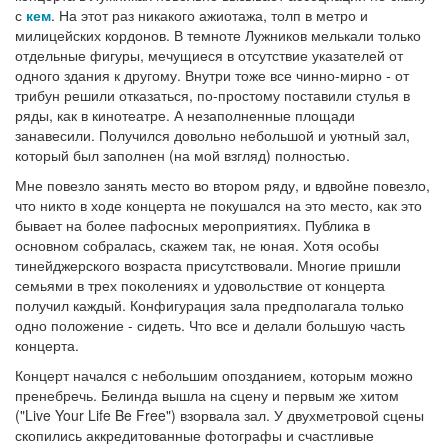
с
кем
. На этот раз никакого ажиотажа, толп в метро и
милицейских кордонов. В темноте Лужников мелькали только
отдельные фигуры, мечущиеся в отсутствие указателей от
одного здания к другому. Внутри тоже все чинно-мирно - от
трибун решили отказаться, по-простому поставили стулья в
ряды, как в кинотеатре. А незаполненные площади
занавесили. Получился довольно небольшой и уютный зал,
который был заполнен (на мой взгляд) полностью.
Мне повезло занять место во втором ряду, и вдвойне повезло,
что никто в ходе концерта не покушался на это место, как это
бывает на более пафосных мероприятиях. Публика в
основном собралась, скажем так, не юная. Хотя особы
тинейджерского возраста присутствовали. Многие пришли
семьями в трех поколениях и удовольствие от концерта
получил каждый. Конфигурация зала предполагала только
одно положение - сидеть. Что все и делали большую часть
концерта.
Концерт начался с небольшим опозданием, которым можно
пренебречь. Белинда вышла на сцену и первым же хитом
("Live Your Life Be Free") взорвала зал. У двухметровой сцены
скопились аккредитованные фотографы и счастливые