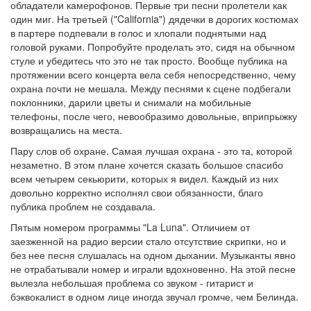
обладатели камерофонов. Первые три песни пролетели как
один миг. На третьей ("California") дядечки в дорогих костюмах
в партере подпевали в голос и хлопали поднятыми над
головой руками. Попробуйте проделать это, сидя на обычном
стуле и убедитесь что это не так просто. Вообще публика на
протяжении всего концерта вела себя непосредственно, чему
охрана почти не мешала. Между песнями к сцене подбегали
поклонники, дарили цветы и снимали на мобильные
телефоны, после чего, невообразимо довольные, вприпрыжку
возвращались на места.
Пару слов об охране. Самая лучшая охрана - это та, которой
незаметно. В этом плане хочется сказать большое спасибо
всем четырем секьюрити, которых я видел. Каждый из них
довольно корректно исполнял свои обязанности, благо
публика проблем не создавала.
Пятым номером программы "La Luna". Отличием от
заезженной на радио версии стало отсутствие скрипки, но и
без нее песня слушалась на одном дыхании. Музыканты явно
не отрабатывали номер и играли вдохновенно. На этой песне
вылезла небольшая проблема со звуком - гитарист и
бэквокалист в одном лице иногда звучал громче, чем Белинда.