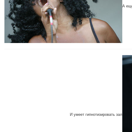
А ещ
И умеет гипнотизировать зал