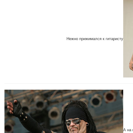
Нежно прижимался к гитаристу
А на