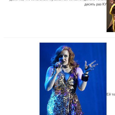
десять раз КУ
Ей т