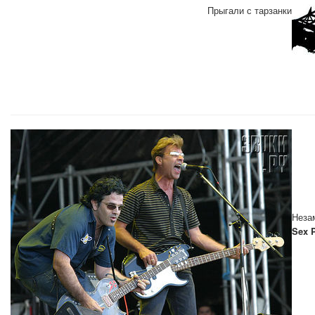
Прыгали с тарзанки
Неза
Sex P