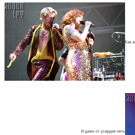
Как в
И даже от усердия петь