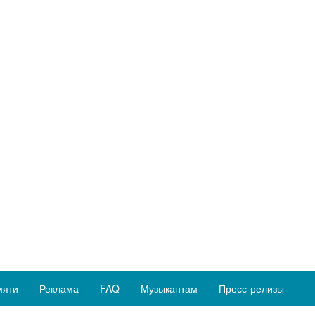
мяти
Реклама
FAQ
Музыкантам
Пресс-релизы