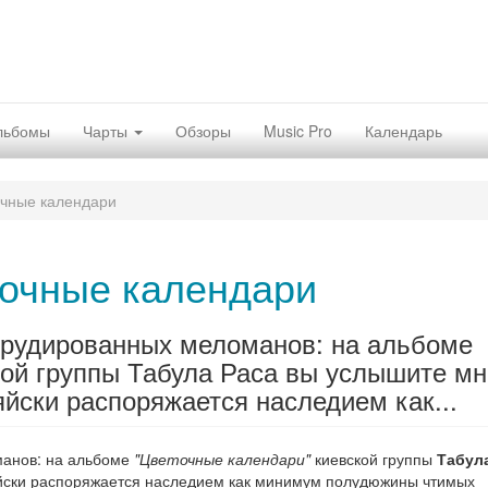
льбомы
Чарты
Обзоры
Music Pro
Календарь
чные календари
очные календари
эрудированных меломанов: на альбоме
кой группы Табула Раса вы услышите мн
яйски распоряжается наследием как...
манов: на альбоме
"Цветочные календари"
киевской группы
Табул
зяйски распоряжается наследием как минимум полудюжины чтимых