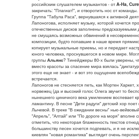
российским слушателем музыкантов - от
A-Ha, Cure
закричать: "Плагиат!", и отворотить нос от команды.
Группа "Табула Раса", вернувшаяся к активной деят
Лапоногова, исполняет музыку, которой хочется пр
отечественных дисков заполнены предсказуемыми до
не смущаясь возможных обвинений в несовременнос
композиции, будто попавшие в наше время прямиком
копирует музыкальные приемы, но и передает нас
юного человека, проснувшегося в новом мире. Могло
группы
Альянс
? Тинейджеры 80-х были уверены, ч
вместо красоты за спасение мира взялась "диктатура
этого еще не знает - и вот это ощущение всепобеж
встречается.
Лапоногов не стесняется петь, как Мортен Харкет,
норвежец (да и высокий голос Олега звучит то бесп
нынешнего циничного века умилением воспевает к
ламантину. В песне "Дети радуги" детский хор по
Лычевой. В треке "В ожидании весны" нью-вейвовый 
"Апрель", "Алтай" или "По дороге на моря" вполне
отметить, что некоторая блаженность текстов отню
большинству песен хочется подпевать, и я не искл
киевлян "новая романтика" выглядит очень перспе