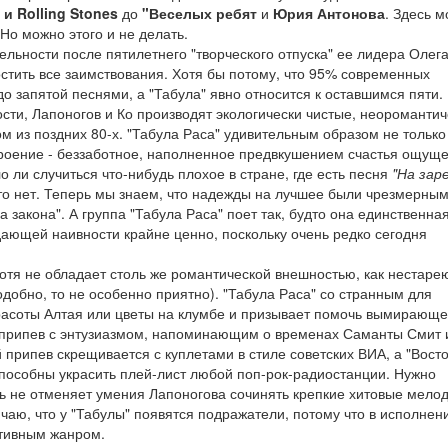
 и Rolling Stones
до
"Веселых ребят
и
Юрия Антонова
. Здесь 
 Но можно этого и не делать.
ельности после пятилетнего "творческого отпуска" ее лидера Олег
остить все заимствования. Хотя бы потому, что 95% современных
 запятой песнями, а "Табула" явно относится к оставшимся пяти.
ти, Лапоногов и Ко производят экологически чистые, неоромантич
 из поздних 80-х. "Табула Раса" удивительным образом не только
троение - беззаботное, наполненное предвкушением счастья ощущ
 ли случиться что-нибудь плохое в стране, где есть песня
"На заре
то нет. Теперь мы знаем, что надежды на лучшее были чрезмерным
 закона". А группа "Табула Раса" поет так, будто она единственная
дающей наивности крайне ценно, поскольку очень редко сегодня
 хотя не обладает столь же романтической внешностью, как нестар
одобно, то не особенно приятно). "Табула Раса" со странным для
расоты Алтая или цветы на клумбе и призывает помочь вымирающ
ет припев с энтузиазмом, напоминающим о временах Саманты Смит 
припев скрещивается с куплетами в стиле советских ВИА, а "Восто
 способны украсить плей-лист любой поп-рок-радиостанции. Нужно
дь не отменяет умения Лапоногова сочинять крепкие хитовые мелод
ючаю, что у "Табулы" появятся подражатели, потому что в исполнен
ктивным жанром.