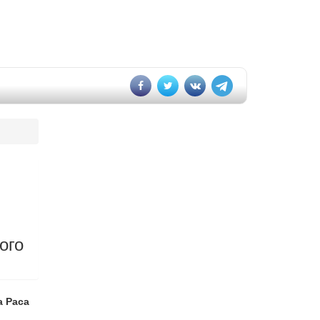
ого
а Раса