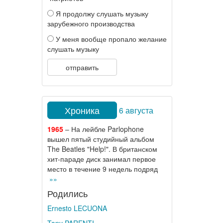
Я продолжу слушать музыку
зарубежного производства
У меня вообще пропало желание
слушать музыку
отправить
Хроника
6 августа
1965
– На лейбле Parlophone
вышел пятый студийный альбом
The Beatles "Help!". В британском
хит-параде диск занимал первое
место в течение 9 недель подряд
»»
Родились
Ernesto LECUONA