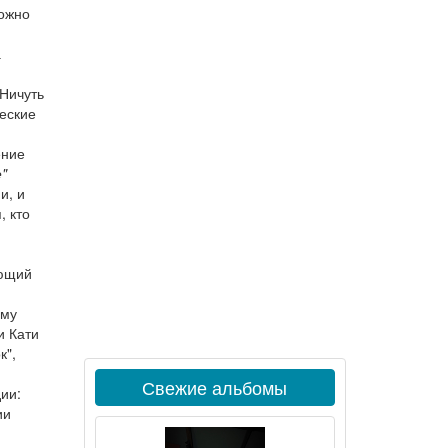
можно
а
 Ничуть
еские
ение
"
и, и
, кто
еющий
ему
и Кати
к",
Свежие альбомы
ии:
ии