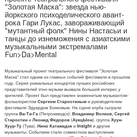
"Золотая Маска": звезда нью-
йоркского психоделического авант-
рока Гари Лукас, завораживающий
"мутантный фолк" Нины Настасьи и
танцы до изнеможения с азиатскими
музыкальными экстремалами
Fun>Da>Mental
Музыкальный проект театрального фестиваля "Золотая
Маска" стал одним из главных событий фестиваля в прошлом
году. Серия уникальных концертов лучших российских
представителей этно-музыки вызвала большой интерес у
зрителей. Проект был представлен знаменитым музыкантом-
фольклористом
Сергеем Старостиным
и руководителем
фестиваля Эдуардом Бояковым. На сцене клуба сыграли:
группа
Ва-Та-Га
(Петрозаводск);
Владимир Волков, Сергей
Старостин
и
Леонид Федоров
(
АукцЫон
), группа
Хуун-
Хуур-Ту
(Тува),
Нино Катамадзе
и
Insight
и другие
музыканты. Cобытием стало совместное выступление