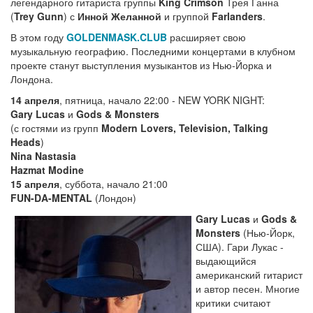
легендарного гитариста группы
King Crimson
Трея Ганна
(
Trey Gunn
) с
Инной Желанной
и группой
Farlanders
.
В этом году
GOLDENMASK.CLUB
расширяет свою
музыкальную географию. Последними концертами в клубном
проекте станут выступления музыкантов из Нью-Йорка и
Лондона.
14 апреля
, пятница, начало 22:00 - NEW YORK NIGHT:
Gary Lucas
и
Gods & Monsters
(с гостями из групп
Modern Lovers, Television, Talking
Heads
)
Nina Nastasia
Hazmat Modine
15 апреля
, суббота, начало 21:00
FUN-DA-MENTAL
(Лондон)
Gary Lucas
и
Gods &
Monsters
(Нью-Йорк,
США). Гари Лукас -
выдающийся
американский гитарист
и автор песен. Многие
критики считают