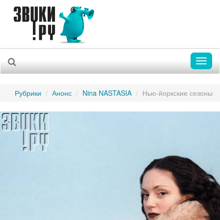
Toggl
naviga
Рубрики
Анонс
Nina NASTASIA
Нью-йоркские сезоны