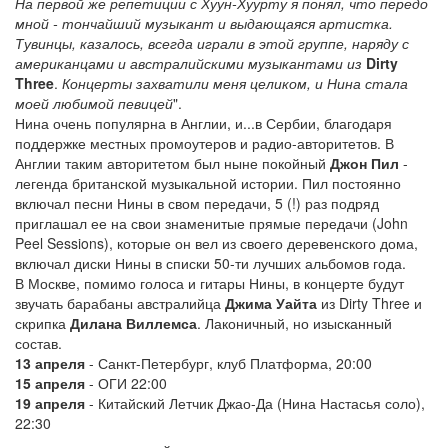
На первой же репетиции с Хуун-Хуурту я понял, что передо
мной - тончайший музыкант и выдающаяся артистка.
Тувинцы, казалось, всегда играли в этой группе, наряду с
американцами и австралийскими музыкантами из
Dirty
Three
.
Концерты захватили меня целиком, и Нина стала
моей любимой певицей
".
Нина очень популярна в Англии, и...в Сербии, благодаря
поддержке местных промоутеров и радио-авторитетов. В
Англии таким авторитетом был ныне покойный
Джон Пил
-
легенда британской музыкальной истории. Пил постоянно
включал песни Нины в свом передачи, 5 (!) раз подряд
приглашал ее на свои знаменитые прямые передачи (John
Peel Sessions), которые он вел из своего деревенского дома,
включал диски Нины в списки 50-ти лучших альбомов года.
В Москве, помимо голоса и гитары Нины, в концерте будут
звучать барабаны австралийца
Джима Уайта
из Dirty Three и
скрипка
Дилана Виллемса
. Лаконичный, но изысканный
состав.
13 апреля
- Санкт-Петербург, клуб Платформа, 20:00
15 апреля
- ОГИ 22:00
19 апреля
- Китайский Летчик Джао-Да (Нина Настасья соло),
22:30