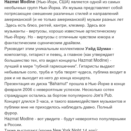
Hazmat Modine
(Нью-Йорк, США) является одной из самых
необычных групп Нью-Йорка. Их музыка представляет собой
потрясающее смешение различных стилей и направлений
американской (и не только американской) музыки разных лет
.Здесь есть блюз, реггей, кантри, клезмер. Здесь все
музыканты - виртуозы, хорошо известные артистическому
Нью-Йорку. Но - виртуозы с отличным чувством юмора и
фантастическим сценическим драйвом.
Руководит этим уникальным коллективом
Уэйд Шуман
-
композитор, гитарист и певец, а главное (как утверждает
большинство тех, кто видел концерты Hazmat Modine) -
лучший в мире "губной гармошечник". Гитаристы выдают
небывалые соло, труба и туба творят чудеса, публика входит в
раж и не выходит из него до конца концерта.
Презентация их диска "Bahamut" прошла в Нью-Йорке в конце
февраля 2006 с невероятным успехом. Несколько сотен
страждущих остались за бортом популярного Joe's Pub.
Концерт длился 3 часа, и такого взаимодействия музыкантов и
публики мне не приходилось наблюдать давно. Полный
фурор.
Hazmat Modine - вот увидите - будут невероятно популярными
в России.
Также выступают (кроме New York Night 14 апр):