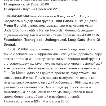
13 апреля
- клуб Икра, 20:00
15 апреля
- Клуб на Брестской 22:00
Fun>Da>Mental
был образован в Лондоне в 1991 году.
Создатель и лидер этой группы -
Аки Наваз
, он же ди-джей
Propa Gandhi
, основатель музыкального движения Asian
Underground и лейбла Nation Records. Именно благодаря
подвижничеству Аки появились такие проекты как
Asian Dub
Foundation, Transglobal Underground, Loop Guru, State Of
Bengal
.
Fun>Da>Mantal смело смешали горячие блюда хип-хопа и
техно с азиатскими и африканскими специями, добавили пару
ложек политики и щепотку экстремизма. Концерт этой группы -
это встреча двух культур - мусульманского мира и европейской
электронной клубной музыки, но их невозможно разделить, у
Fun-Da-Mental одно без другого просто не существует. Это
совершенный микс! После первого выступления азиатских
музыкальных экстремалов в ДК Горбунова в 1999 году в этом
уже никто не сомневался. За эти годы группа окрепла и
закалилась, и, приумножив яростную мощь, стала в тоже
время более разнообразной и изобретательной.
Также выступают в
Б2
- 14 апреля в 23:00