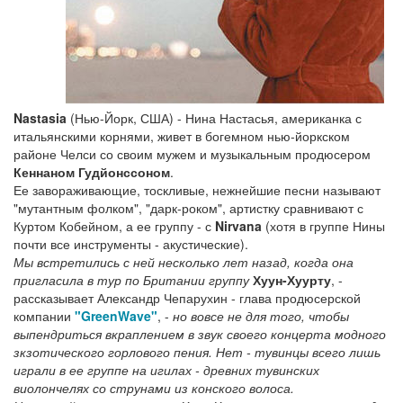
Nastasia
(Нью-Йорк, США) - Нина Настасья, американка с
итальянскими корнями, живет в богемном нью-йоркском
районе Челси со своим мужем и музыкальным продюсером
Кеннаном Гудйонссоном
.
Ее завораживающие, тоскливые, нежнейшие песни называют
"мутантным фолком", "дарк-роком", артистку сравнивают с
Куртом Кобейном, а ее группу - с
Nirvana
(хотя в группе Нины
почти все инструменты - акустические).
Мы встретились с ней несколько лет назад, когда она
пригласила в тур по Британии группу
Хуун-Хуурту
, -
рассказывает Александр Чепарухин - глава продюсерской
компании
"GreenWave"
, -
но вовсе не для того, чтобы
выпендриться вкраплением в звук своего концерта модного
зкзотического горлового пения. Нет - тувинцы всего лишь
играли в ее группе на игилах - древних тувинских
виолончелях со струнами из конского волоса.