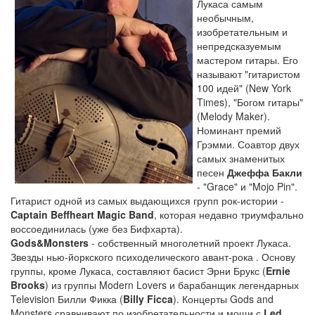
Лукаса самым
необычным,
изобретательным и
непредсказуемым
мастером гитары. Его
называют "гитаристом
100 идей" (New York
Times), "Богом гитары"
(Melody Maker).
Номинант премий
Грэмми. Соавтор двух
самых знаменитых
песен
Джеффа Бакли
- "Grace" и "Mojo Pin".
Гитарист одной из самых выдающихся групп рок-истории -
Captain Beffheart Magic Band
, которая недавно триумфально
воссоединилась (уже без Бифхарта).
Gods&Monsters
- собственный многолетний проект Лукаса.
Звезды нью-йоркского психоделического авант-рока . Основу
группы, кроме Лукаса, составляют басист Эрни Брукс (
Ernie
Brooks
) из группы Modern Lovers и барабанщик легендарных
Television Билли Фикка (
Billy Ficca
). Концерты Gods and
Monsters сравнивают по изобретательности и мощи с
Led