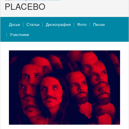
PLACEBO
Досье
Статьи
Дискография
Фото
Песни
Участники