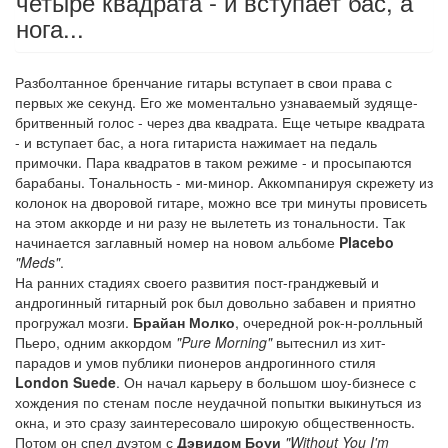
четыре квадрата - и вступает бас, а
нога...
Разболтанное бренчание гитары вступает в свои права с
первых же секунд. Его же моментально узнаваемый зудяще-
бритвенный голос - через два квадрата. Еще четыре квадрата
- и вступает бас, а нога гитариста нажимает на педаль
примочки. Пара квадратов в таком режиме - и просыпаются
барабаны. Тональность - ми-минор. Аккомпанируя скрежету из
колонок на дворовой гитаре, можно все три минуты провисеть
на этом аккорде и ни разу не вылететь из тональности. Так
начинается заглавный номер на новом альбоме
Placebo
"Meds"
.
На ранних стадиях своего развития пост-гранджевый и
андрогинный гитарный рок был довольно забавен и приятно
прогружал мозги.
Брайан Молко
, очередной рок-н-ролльный
Пьеро, одним аккордом
"Pure Morning"
вытеснил из хит-
парадов и умов публики пионеров андрогинного стиля
London Suede
. Он начал карьеру в большом шоу-бизнесе с
хождения по стенам после неудачной попытки выкинуться из
окна, и это сразу заинтересовало широкую общественность.
Потом он спел дуэтом с
Дэвидом Боуи
"Without You I'm