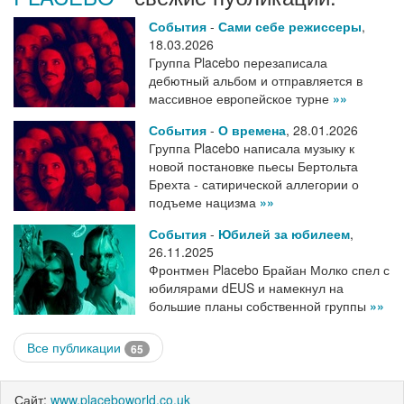
События
-
Сами себе режиссеры
,
18.03.2026
Группа Placebo перезаписала
дебютный альбом и отправляется в
массивное европейское турне
»»
События
-
О времена
,
28.01.2026
Группа Placebo написала музыку к
новой постановке пьесы Бертольта
Брехта - сатирической аллегории о
подъеме нацизма
»»
События
-
Юбилей за юбилеем
,
26.11.2025
Фронтмен Placebo Брайан Молко спел с
юбилярами dEUS и намекнул на
большие планы собственной группы
»»
Все публикации
65
Сайт:
www.placeboworld.co.uk