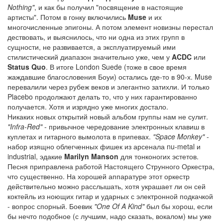
Nothing"
, и как бы получил "посвящение в настоящие
артисты". Потом в гонку включились
Muse
и их
многочисленные эпигоны. А потом элемент новизны перестал
дествовать, и выяснилось, что ни одна из этих групп в
сущности, не развивается, а эксплуатируемый ими
стилистический диапазон значительно уже, чем у
ACDC
или
Status Quo
. В итоге London Suede (тоже в свое время
жаждавшие благословения Боуи) остались где-то в 90-х. Muse
перевалили через рубеж веков и элегантно затихли. И только
Placebo продолжают делать то, что у них гарантированно
получается. Хотя и изрядно уже многих достало.
Никаких новых открытий новый альбом группы нам не сулит.
"Infra-Red"
- привычное чередование электронных клавиш в
куплетах и гитарного вымолота в припевах.
"Space Monkey"
-
набор изящно облегченных фишек из арсенала nu-metal и
industrial, эдакие
Marilyn Manson
для тонконогих эстетов.
Песня приправлена работой Настоящего Струнного Оркестра,
что существенно. На хорошей аппаратуре этот оркестр
действительно можно расслышать, хотя украшает ли он сей
коктейль из ноющих гитар и ударных с электронной подкачкой
- вопрос спорный. Боевик
"One Of A Kind"
был бы хорош, если
бы нечто подобное (с лучшим, надо сказать, вокалом) мы уже