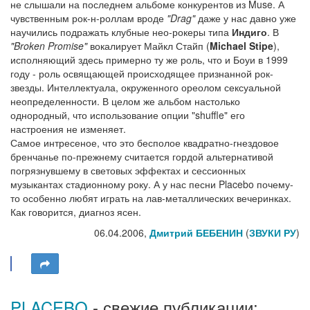
не слышали на последнем альбоме конкурентов из Muse. А
чувственным рок-н-роллам вроде
"Drag"
даже у нас давно уже
научились подражать клубные нео-рокеры типа
Индиго
. В
"Broken Promise"
вокалирует Майкл Стайп (
Michael Stipe
),
исполняющий здесь примерно ту же роль, что и Боуи в 1999
году - роль освящающей происходящее признанной рок-
звезды. Интеллектуала, окруженного ореолом сексуальной
неопределенности. В целом же альбом настолько
однородный, что использование опции "shuffle" его
настроения не изменяет.
Самое интресеное, что это бесполое квадратно-гнездовое
бренчанье по-прежнему считается гордой альтернативой
погрязнувшему в световых эффектах и сессионных
музыкантах стадионному року. А у нас песни Placebo почему-
то особенно любят играть на лав-металлических вечеринках.
Как говорится, диагноз ясен.
06.04.2006,
Дмитрий БЕБЕНИН
(
ЗВУКИ РУ
)
PLACEBO
- свежие публикации: