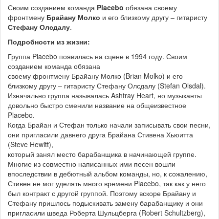
Своим созданием команда
Placebo
обязана своему
фронтмену
Брайану Молко
и его близкому другу – гитаристу
Стефану Олсдалу
.
Подробности из жизни:
Группа Placebo появилась на сцене в 1994 году. Своим
созданием команда обязана
своему фронтмену Брайану Молко (Brian Molko) и его
близкому другу – гитаристу Стефану Олсдалу (Stefan Olsdal).
Изначально группа называлась Ashtray Heart, но музыканты
довольно быстро сменили название на общеизвестное
Placebo.
Когда Брайан и Стефан только начали записывать свои песни,
они пригласили давнего друга Брайана Стивена Хьюитта
(Steve Hewitt),
который занял место барабанщика в начинающей группе.
Многие из совместно написанных ими песен вошли
впоследствии в дебютный альбом команды, но, к сожалению,
Стивен не мог уделять много времени Placebo, так как у него
был контракт с другой группой. Поэтому вскоре Брайану и
Стефану пришлось подыскивать замену барабанщику и они
пригласили шведа Роберта Шульцберга (Robert Schultzberg),