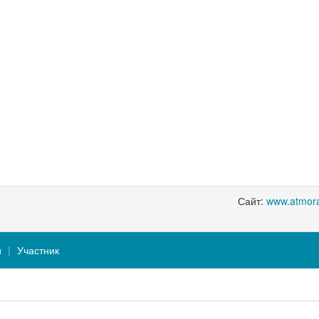
Сайт:
www.atmora
и
Участник