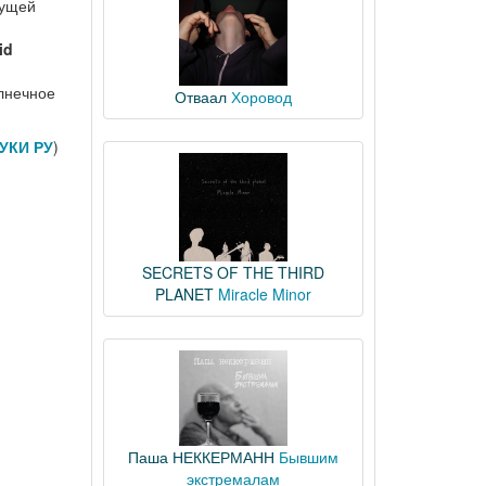
дущей
id
олнечное
Отваал
Хоровод
УКИ РУ
)
SECRETS OF THE THIRD
PLANET
Miracle Minor
Паша НЕККЕРМАНН
Бывшим
экстремалам