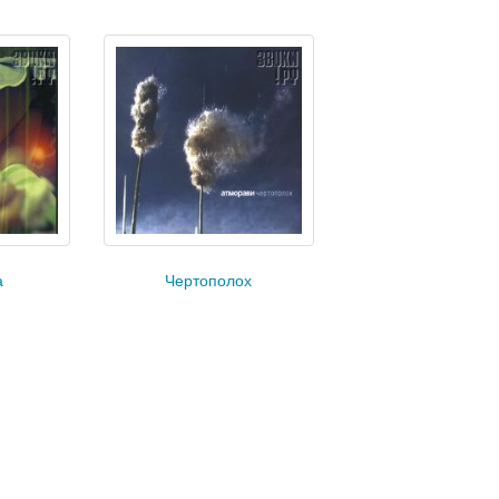
а
Чертополох