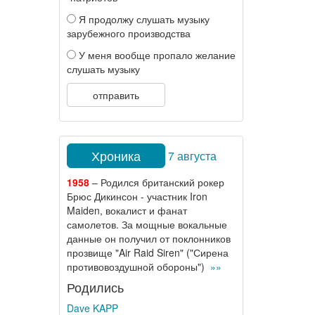
Я продолжу слушать музыку
зарубежного производства
У меня вообще пропало желание
слушать музыку
отправить
Хроника
7 августа
1958
– Родился британский рокер
Брюс Дикинсон - участник Iron
Maiden, вокалист и фанат
самолетов. За мощные вокальные
данные он получил от поклонников
прозвище "Air Raid Siren" ("Сирена
противовоздушной обороны")
»»
Родились
Dave KAPP