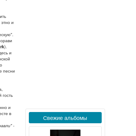
ить
 этно и
ескую".
морави
rk
).
десь и
нской
о
е песни
а,
 гость
нно и
есте в
Свежие альбомы
равли"
-