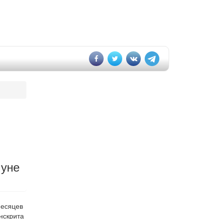
муне
месяцев
нскрита