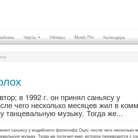
льбомы
Чарты
Обзоры
Music Pro
Календарь
лох
олох
тор; в 1992 г. он принял саньясу у
сле чего несколько месяцев жил в ком
су танцевальную музыку. Тогда же...
принял саньясу у индийского философа Ошо; после чего несколько 
цевальную музыку. Тогда же получил имя, которое переводится с са