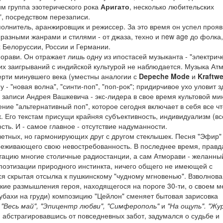
им группа эзотерического рока
Аригато
, несколько любительских
", посредством перезаписи.
сполнитель, аранжировщик и режиссер. За это время он успел прояв
 с разными жанрами и стилями - от джаза, техно и new age до фолка,
 Белоруссии, России и Германии.
орави. Он отражает лишь одну из ипостасей музыканта - "электрич
каких заигрываний с индийской культурой не наблюдается. Музыка Ат
ерти минувшего века (уместны аналогии с
Depeche Mode
и
Kraftwe
- "новая волна", "синти-поп", "поп-рок"; придирчивое ухо уловит з
в записи Андрея Вашкевича - экс-лидера в свое время культовой ми
ние "альтернативный поп", которое сегодня включает в себя все чт
. Его текстам присущи крайняя субъективность, индивидуализм (вс
ть. И - самое главное - отсутствие надуманности.
етных, но гармонирующих друг с другом стеклышек. Песня "Эфир"
реживающего свою невостребованность. В последнее время, правд
отацию многие столичные радиостанции, а сам Атморави - желанный
поэтизации природного инстинкта, ничего общего не имеющей с
я скрытая отсылка к пушкинскому "чудному мгновенью". Взволнова
ские размышления героя, находящегося на пороге 30-ти, о своем м
убахи на груди) композицию "Цейлон" сменяет бытовая зарисовка
, "Весь май", "Эпицентр любви", "Симферополь"
и
"На ощупь". "Жу
 абстрагировавшись от повседневных забот, задумался о судьбе и