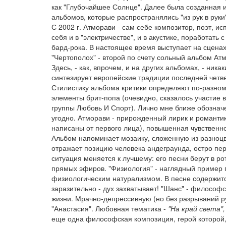
как "Глубочайшее Солнце". Далее была созданная 
альбомов, которые распространялись "из рук в руки
С 2002 г. Атморави - сам себе композитор, поэт, и
себя и в "электричестве", и в акустике, поработать
бард-рока. В настоящее время выступает на сценах
"Чертополох" - второй по счету сольный альбом Атм
Здесь, - как, впрочем, и на других альбомах, - ни
синтезирует европейские традиции последней четв
Стилистику альбома критики определяют по-разному 
элементы брит-попа (очевидно, сказалось участие 
группы Любовь И Спорт). Лично мне ближе обозначе
угодно. Атморави - прирожденный лирик и романтик
написаны от первого лица), повышенная чувственнос
Альбом напоминает мозаику, сложенную из разноцв
отражает позицию человека андеграунда, остро пе
ситуация меняется к лучшему: его песни берут в р
прямых эфиров. "Физиология" - наглядный пример 
физиологическим натурализмом. В песне содержитс
заразительно - дух захватывает! "Шанс" - философ
жизни. Мрачно-депрессивную (но без разрываний р
"Анастасия". Любовная тематика -
"На край света"
еще одна философская композиция, герой которой,