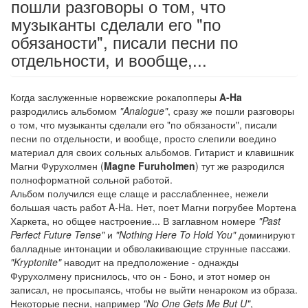
пошли разговоры о том, что
музыканты сделали его "по
обязаности", писали песни по
отдельности, и вообще,...
Когда заслуженные норвежские рокапопперы
A-Ha
разродились альбомом
"Analogue"
, сразу же пошли разговоры
о том, что музыканты сделали его "по обязаности", писали
песни по отдельности, и вообще, просто слепили воедино
материал для своих сольных альбомов. Гитарист и клавишник
Магни Фурухолмен (
Magne Furuholmen
) тут же разродился
полноформатной сольной работой.
Альбом получился еще слаще и расслабленнее, нежели
большая часть работ A-Ha. Нет, поет Магни погрубее Мортена
Харкета, но общее настроение... В заглавном номере
"Past
Perfect Future Tense"
и
"Nothing Here To Hold You"
доминируют
балладные интонации и обволакивающие струнные пассажи.
"Kryptonite"
наводит на предположение - однажды
Фурухолмену приснилось, что он - Боно, и этот номер он
записал, не просыпаясь, чтобы не выйти ненароком из образа.
Некоторые песни, например
"No One Gets Me But U"
,