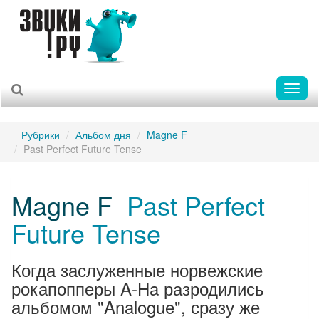
Toggl
naviga
Рубрики
Альбом дня
Magne F
Past Perfect Future Tense
Magne F
Past Perfect
Future Tense
Когда заслуженные норвежские
рокапопперы A-Ha разродились
альбомом "Analogue", сразу же