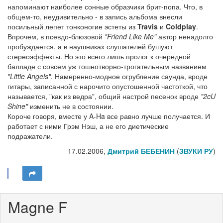
напоминают наиболее сонные образчики брит-попа. Что, в
общем-то, неудивительно - в запись альбома внесли
посильный лепет тонконогие эстеты из
Travis
и
Coldplay
.
Впрочем, в псевдо-блюзовой
"Friend Like Me"
автор ненадолго
пробуждается, а в наушниках слушателей бушуют
стереоэффекты. Но это всего лишь пролог к очередной
балладе с совсем уж тошнотворно-трогательным названием
"Little Angels"
. Намеренно-модное огрубление саунда, вроде
гитары, записанной с нарочито опустошенной частоткой, что
называется, "как из ведра", общий настрой песенок вроде
"2cU
Shine"
изменить не в состоянии.
Короче говоря, вместе у A-Ha все равно лучше получается. И
работает с ними Грэм Нэш, а не его диетические
подражатели.
17.02.2006,
Дмитрий БЕБЕНИН
(
ЗВУКИ РУ
)
Magne F