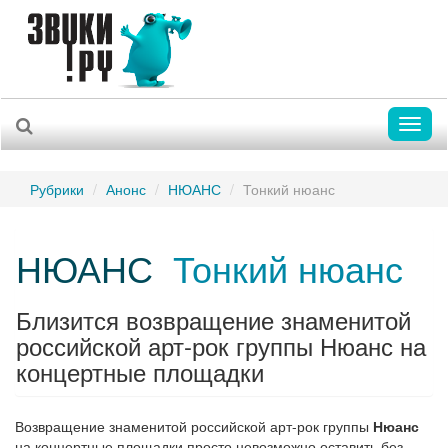
Toggl
naviga
Рубрики
Анонс
НЮАНС
Тонкий нюанс
НЮАНС
Тонкий нюанс
Близится возвращение знаменитой
российской арт-рок группы Нюанс на
концертные площадки
Возвращение знаменитой российской арт-рок группы
Нюанс
на концертные площадки просто невозможно оставить без