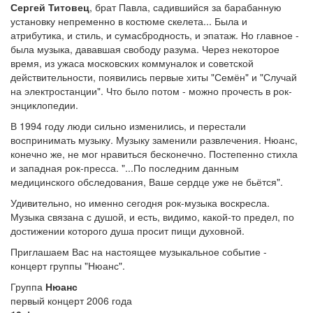
Сергей Титовец
, брат Павла, садившийся за барабанную
установку непременно в костюме скелета... Была и
атрибутика, и стиль, и сумасбродность, и эпатаж. Но главное -
была музыка, дававшая свободу разума. Через некоторое
время, из ужаса московских коммуналок и советской
действительности, появились первые хиты "Семён" и "Случай
на электростанции". Что было потом - можно прочесть в рок-
энциклопедии.
В 1994 году люди сильно изменились, и перестали
воспринимать музыку. Музыку заменили развлечения. Нюанс,
конечно же, не мог нравиться бесконечно. Постепенно стихла
и западная рок-пресса. "...По последним данным
медицинского обследования, Ваше сердце уже не бьётся".
Удивительно, но именно сегодня рок-музыка воскресла.
Музыка связана с душой, и есть, видимо, какой-то предел, по
достижении которого душа просит пищи духовной.
Приглашаем Вас на настоящее музыкальное событие -
концерт группы "Нюанс".
Группа
Нюанс
первый концерт 2006 года