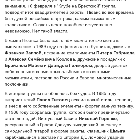
внимания. 10 февраля в "Клубе на Брестской" группа
подводит итог двадцатилетней работы. Нюанс во все времена
был душой российского арт-рока, самым изысканным
коллективом. Создать нечто подобное искусственно
невозможно. Нет такой власти.
В жизни Нюанса было всё, о чём можно только мечтать:
выступление в 1989 году на фестивале в Лужниках, джемы с
Фрэнком Заппой
, искренние комплименты
Питера Гэбриела
и
Алексея Семёновича Козлова
, дружеские посиделки с
Брайаном Мэйем
и
Дэвидом Гилмором
, добрый десяток
собственных и совместных альбомов с известными
музыкантами, гастроли по России и Европе, многочисленные
поклонники.
В истории группы не обошлось без чудес. В 1985 году
гитарист-гений
Павел Титовец
освоил новый стиль, теппинг,
и внёс в него собственные элементы - фортепианную технику.
К 1986 году собралась группа, которой было предначертано
стать легендой. Виртуозный басист
Николай Горенко
,
раскрашенный в Графа Дракулу выходивший на сцену с
самодельной гитарой в форме ракеты, клавишник
Шмыга
,
карабкавшийся в экстазе по шторам ДК, ломовой ударник