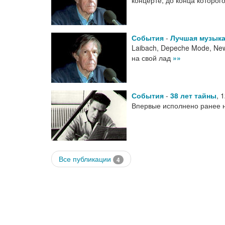
концерте, до конца которог
События
-
Лучшая музыка
Laibach, Depeche Mode, New
на свой лад
»»
События
-
38 лет тайны
,
1
Впервые исполнено ранее 
Все публикации
4