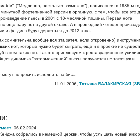
ssible"
("Медленно, насколько возможно"), написанная в 1985-м го
минутной фортепианной версии в органную, с тем, чтобы все это 
произведение пьесы в 2001 с 18-месячной тишины. Первая нота
но еще пару нот в другой октаве. А в прошедший четверг произвед
ми и фа-диез будут держаться до 2012 года.
как сомнительна вообще вся эта затея, если откровенно) инструмен
ьких нот, которые нужно будет сыграть, еще и в проекте не сущест
руб в нем таких нет. Так что приплюсуем к реставрационным усилия
общая динамика "заторможенной" пьесы получается не такая уж и
 могут попросить исполнить на бис...
11.01.2006,
Татьяна БАЛАКИРСКАЯ
(
ЗВ
и:
умеет
,
06.02.2024
Кейджа собрались в немецкой церкви, чтобы услышать новый аккор