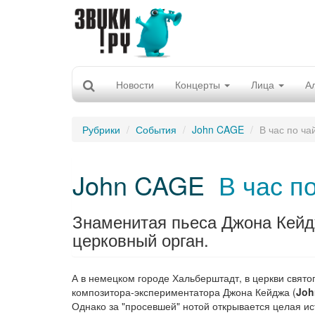
Новости
Концерты
Лица
А
Рубрики
События
John CAGE
В час по ча
John CAGE
В час п
Знаменитая пьеса Джона Кейд
церковный орган.
А в немецком городе Хальберштадт, в церкви свято
композитора-экспериментатора Джона Кейджа (
Joh
Однако за "просевшей" нотой открывается целая ист