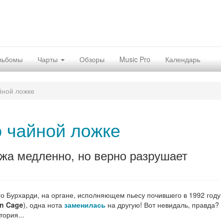
льбомы
Чарты
Обзоры
Music Pro
Календарь
йной ложке
о чайной ложке
жа медленно, но верно разрушает
го Бурхарди, на органе, исполняющем пьесу почившего в 1992 году
n Cage
), одна нота
заменилась
на другую! Вот невидаль, правда?
ория...