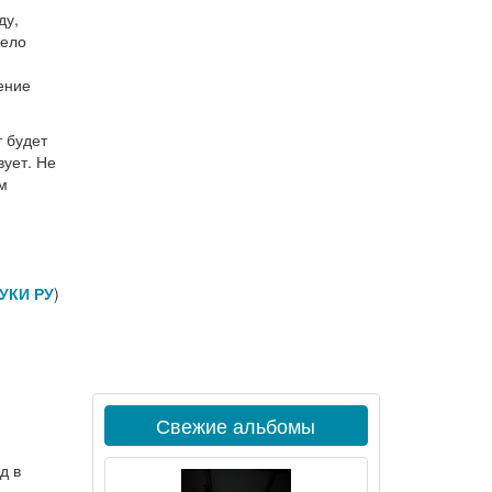
ду,
дело
ение
т будет
вует. Не
м
УКИ РУ
)
Свежие альбомы
д в