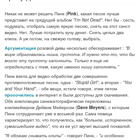
Никак не может решить Пинк (
Pink
), какая песня лучше
представит ее грядущий альбом
"I'm Not Dead"
. Нет бы - сесть,
подумать, отобрать самую яркую песню, снять на этот сингл
видео. Нет. Лучше потратить кучу денег. Снять целых два
клипа. А уж потом, на свежую голову, выбрать.
Аргументация
розовой дивы несколько обескураживает :
"В
мире образовалась ниша, пуст
о
та. И нужно что-то, что бы
могло эту пустоту заполнить. Только я еще не
определилась с тем, какую именно нишу заполнять."
Пинк взяла для видео-обработки две совершенно
противоположеные песни, одна -
"Stupid Girl"
, а вторая -
"You
and Your Hand"
, - обе вещи, кстати говоря, этим летом
просочились
в интернет и были доступны для скачивания.
Обе композиции синематографически переложены
клипмейкером Дейвом Мейерсом (
Dave Meyers
), с которым
Пинк сотрудничает уже в восьмой раз. Сама певица
характеризует то, что получилось, как
"больное, испорченное,
сумасшедшее видео"
, что из ее уст звучит высшей похвалой.
"Я обожаю снимать клипы"
- говорит Пинк,
- "и особенно