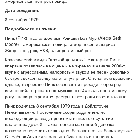
американская поп-рок-певица
Дата рождения:
8 сентября 1979
Подробности из жизни:
Пинк (Pink), настоящее имя Алишия Бет Мур (Alecia Beth
Moore) - американская певица, автор песен и актриса.
Жанр - поп, рок, R&B, альтернативный рок.
Классический имидж "плохой девчонки", с которым Пинк
впервые появилась на сцене и на экранах в начале 2000-х,
вкупе с агрессивным, напористым звуком её песен довольно
быстро сделал певицу мегапопулярной. С течением времени,
однако, творчество Пинк созревает и проходит через ряд
изменений: от рэпа к поп-музыке, от r&b к альтернативному
року - певица стремится раскрыть все грани своего таланта.
Пинк родилась 8 сентября 1979 года в Дойлстоуне,
Пенсильвания. Постоянные ссоры родителей, их
последующий развод, проблемы в школе, отсутствие
настоящих друзей - такие горести маленькой девочке
позволило пережить лишь одно: беззаветная любовь к музыке.
C пелёнок Алишия знала, что будет петь и танцевать -