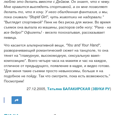
люблю это делать вместе с Дейвом. Он знает, что к чему.
Мне нравится выглядеть спортивной, а он мне позволяет
делать то, что я хочу. У него обалденная фантазия, и мы,
пока снимали
"Stupid Girl"
, чуть животики не надорвали."
"Выглядит спортивной" Пинк не без риска для жизни. Во время
съемок она выпала из машины, распоров себе ногу:
"Рана - на
все бедро!" Офигеть!
- весело похохатывая, рассказывает
певица.
Что касается альтернативной вещи,
"You and Your Hand"
,
разворачивающей романтический сюжет на танцполе, то она
тянет на "гламурную, высокомодную, сексуальную вамп-
композицию". Всего четыре часа на макияж и час на каждое,
отличное от предыдущего, появление в кадре, и видео готово.
"Для меня такие съемки просто невыносимы, больше я на
подобное не пойду. Так что смотрите, пока есть возможность."
Посмотрим!
27.12.2005,
Татьяна БАЛАКИРСКАЯ
(
ЗВУКИ РУ
)