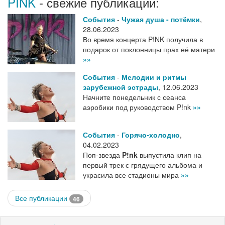
PINK
- свежие публикации:
События
-
Чужая душа - потёмки
,
28.06.2023
Во время концерта P!NK получила в
подарок от поклонницы прах её матери
»»
События
-
Мелодии и ритмы
зарубежной эстрады
,
12.06.2023
Начните понедельник с сеанса
аэробики под руководством P!nk
»»
События
-
Горячо-холодно
,
04.02.2023
Поп-звезда
P!nk
выпустила клип на
первый трек с грядущего альбома и
украсила все стадионы мира
»»
Все публикации
46