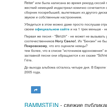
Reise" или была написана во время рекорд-сессий г
жесткий немецкий индастриал комично сочетается с
сборник поскребышей, вылетевших из другого диск
звуком и собственным настроением.
Убедиться в этом можно даже просто послушав отр
своем
официальном сайте
и на 1 трек меньше - н
Первая же песня - "Benzin" - не может не вызыват
соотечественников
Ногу Свело!
. Их "Бензин" не б
Покровскому
, что его оценили немцы?
тем более, что в списке "источников вдохновения" 
заглавной песни они обращаются к их сказке "Schnee
Гёте.
До выхода альбома оcталось четыре дня. В Европе "
2005 года.
RAMMSTEIN
- свежие публика