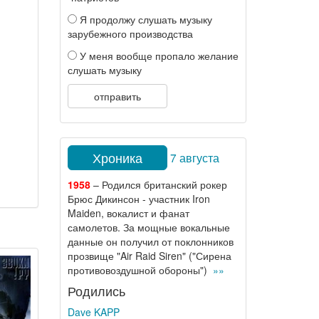
Я продолжу слушать музыку
зарубежного производства
У меня вообще пропало желание
слушать музыку
отправить
Хроника
7 августа
1958
– Родился британский рокер
Брюс Дикинсон - участник Iron
Maiden, вокалист и фанат
самолетов. За мощные вокальные
данные он получил от поклонников
прозвище "Air Raid Siren" ("Сирена
противовоздушной обороны")
»»
Родились
Dave KAPP