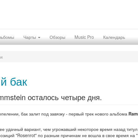
льбомы
Чарты
Обзоры
Music Pro
Календарь
ак
й бак
mstein оcталось четыре дня.
епелении, бак залит под завязку - первый трек нового альбома
Ram
лее удачный вариант, чем угрожавший некоторое время назад титул 
мпозиций "Rosenrot" по разным причинам не вошла в свое время на "