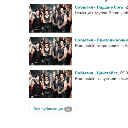
События
-
Падшие боги
,
2
Немецкая группа Rammstei
События
-
Приходи ночью
Rammstein отправились в А
События
-
Цайтгайст
,
29.
Rammstein выпустили восьм
Все публикации
55