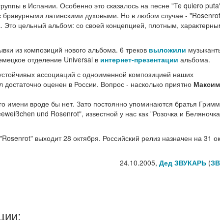
руппы в Испании. Особенно это сказалось на песне "Te quiero puta"
 бравурными латинскими духовыми. Но в любом случае - "Rosenrot
а. Это цельный альбом: со своей концепцией, плотным, характерны
ывки из композиций нового альбома. 6 треков
выложили
музыкант
емецкое отделение Universal в
интернет-презентации
альбома.
ь устойчивых ассоциаций с одноименной композицией наших
ыл достаточно оценен в России. Вопрос - насколько приятно
Максим
его имени вроде бы нет. Зато постоянно упоминаются братья Гримм
weißchen und Rosenrot", известной у нас как "Розочка и Беляночка
Rosenrot" выходит 28 октября. Российский релиз назначен на 31 о
24.10.2005,
Дед ЗВУКАРЬ
(
ЗВ
ции: