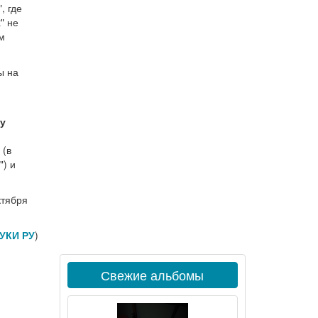
, где
" не
м
ы на
у
 (в
") и
ктября
УКИ РУ
)
Свежие альбомы