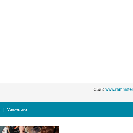
Сайт:
www.rammstei
и
Участники