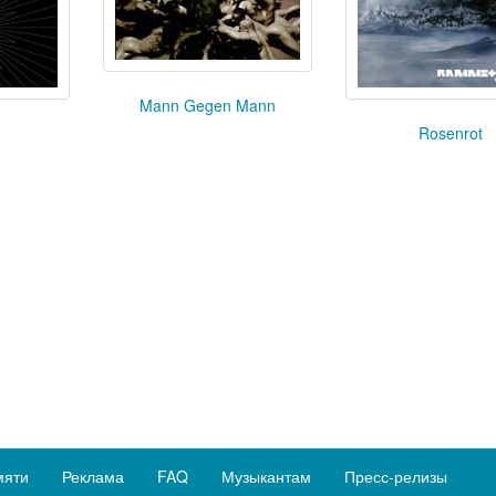
Mann Gegen Mann
Rosenrot
мяти
Реклама
FAQ
Музыкантам
Пресс-релизы