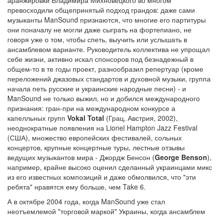
аранжировки Владимира Михновецкого во многом
превосходили общепринятый подход грандов: даже сами
музыканты ManSound признаются, что многие его партитуры
они поначалу не могли даже сыграть на фортепиано, не
говоря уже о том, чтобы спеть, выучить или услышать в
ансамблевом варианте. Руководитель коллектива не упрощал
себе жизни, активно искал спонсоров под безнадежный в
общем-то в те годы проект, разнообразил репертуар (кроме
переложений джазовых стандартов и духовной музыки, группа
начала петь русские и украинские народные песни) - и
ManSound не только выжил, но и добился международного
признания: гран-при на международном конкурсе а
капелльных групп
Vokal Total
(Грац, Австрия, 2002),
неоднократные появления на Lionel Hampton Jazz Festival
(США), множество европейских фестивалей, сольных
концертов, крупные концертные туры, лестные отзывы
ведущих музыкантов мира - Джордж Бенсон (
George Benson
),
например, крайне высоко оценил сделанный украинцами микс
из его известных композиций и даже обмолвился, что "эти
ребята" нравятся ему больше, чем Take 6.
А в октябре 2004 года, когда ManSound уже стал
неотъемлемой "торговой маркой" Украины, когда ансамблем