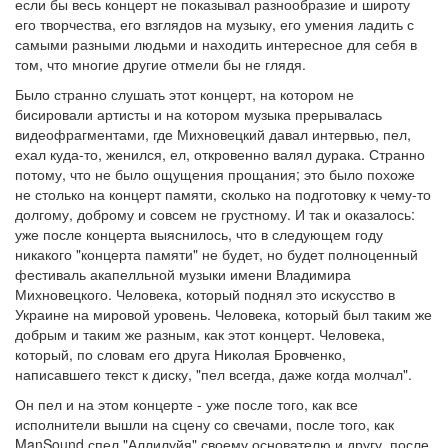
если бы весь концерт не показывал разнообразие и широту
его творчества, его взглядов на музыку, его умения ладить с
самыми разными людьми и находить интересное для себя в
том, что многие другие отмели бы не глядя.
Было странно слушать этот концерт, на котором не
бисировали артисты и на котором музыка прерывалась
видеофрагментами, где Михновецкий давал интервью, пел,
ехал куда-то, женился, ел, откровенно валял дурака. Странно
потому, что не было ощущения прощания; это было похоже
не столько на концерт памяти, сколько на подготовку к чему-то
долгому, доброму и совсем не грустному. И так и оказалось:
уже после концерта выяснилось, что в следующем году
никакого "концерта памяти" не будет, но будет полноценный
фестиваль акапелльной музыки имени Владимира
Михновецкого. Человека, который поднял это искусство в
Украине на мировой уровень. Человека, который был таким же
добрым и таким же разным, как этот концерт. Человека,
который, по словам его друга Николая Бровченко,
написавшего текст к диску, "пел всегда, даже когда молчал".
Он пел и на этом концерте - уже после того, как все
исполнители вышли на сцену со свечами, после того, как
ManSound спел "Аллилуйя" своему основателю и другу, после