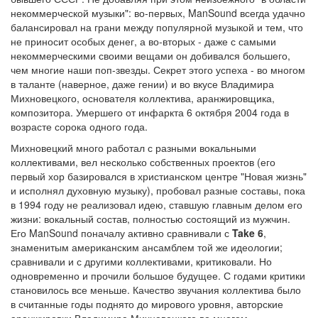
некоммерческой музыки": во-первых, ManSound всегда удачно
балансировал на грани между популярной музыкой и тем, что
не приносит особых денег, а во-вторых - даже с самыми
некоммерческими своими вещами он добивался большего,
чем многие наши поп-звезды. Секрет этого успеха - во многом
в таланте (наверное, даже гении) и во вкусе Владимира
Михновецкого, основателя коллектива, аранжировщика,
композитора. Умершего от инфаркта 6 октября 2004 года в
возрасте сорока одного года.
Михновецкий много работал с разными вокальными
коллективами, вел несколько собственных проектов (его
первый хор базировался в христианском центре "Новая жизнь"
и исполнял духовную музыку), пробовал разные составы, пока
в 1994 году не реализовал идею, ставшую главным делом его
жизни: вокальный состав, полностью состоящий из мужчин.
Его ManSound поначалу активно сравнивали с
Take 6
,
знаменитым американским ансамблем той же идеологии;
сравнивали и с другими коллективами, критиковали. Но
одновременно и прочили большое будущее. С годами критики
становилось все меньше. Качество звучания коллектива было
в считанные годы поднято до мирового уровня, авторские