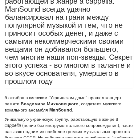
работающей в жанре a cappella.
ManSound всегда удачно
балансировал на грани между
популярной музыкой и тем, что не
приносит особых денег, и даже с
самыми некоммерческими своими
вещами он добивался большего,
чем многие наши поп-звезды. Секрет
этого успеха - во многом в таланте и
во вкусе основателя, умершего в
прошлом году
5 октября в киевском "Украинском доме" прошел концерт
памяти
Владимира Михновецкого
, создателя мужского
вокального ансамбля
ManSound
.
Уникальную украинскую группу, работающую в жанре
a
cappella
(пение без инструментального сопровождения), часто
называют одним из наиболее громких музыкальных проектов
бывшего СССР. Не добавляя при этом неизбежного "в области