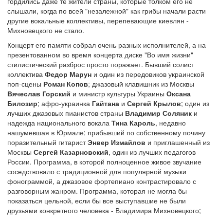
гордились даже те жители страны, которые толком его не
слышали, когда по всей "незалежной" как грибы начали расти
другие вокальные коллективы, перепевающие киевлян -
Михновецкого не стало.
Концерт его памяти собрал очень разных исполнителей, а на
презентованном во время концерта диске "Во имя жизни"
стилистический разброс просто поражает. Бывший солист
коллектива
Федор Марун
и один из передовиков украинской
поп-сцены
Роман Копов
; джазовый клавишник из Москвы
Вячеслав Горский
и министр культуры Украины
Оксана
Билозир
; афро-украинка
Гайтана
и
Сергей Крылов
; один из
лучших джазовых пианистов страны
Владимир Соляник
и
надежда национального вокала
Тина Кароль
, недавно
нашумевшая в Юрмале; прибывший по собственному почину
поразительный гитарист
Энвер Измайлов
и приглашенный из
Москвы
Сергей Казарновский
, один из лучших педагогов
России. Программа, в которой полноценное живое звучание
соседствовало с традиционной для популярной музыки
фонограммой, а джазовое фортепиано контрастировало с
разговорным жанром. Программа, которая не могла бы
показаться цельной, если бы все выступавшие не были
друзьями конкретного человека - Владимира Михновецкого;