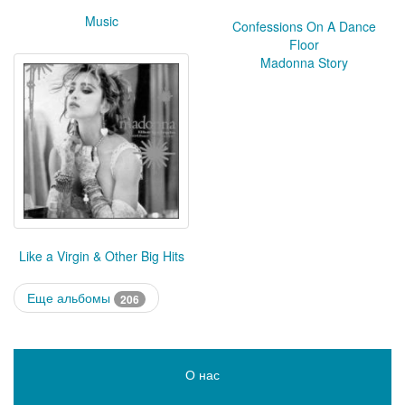
Music
Confessions On A Dance
Floor
Madonna Story
Like a Virgin & Other Big Hits
Еще альбомы
206
О нас