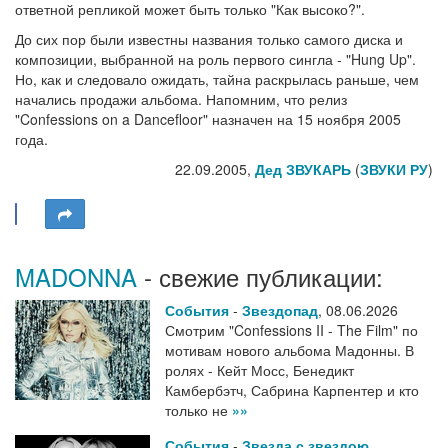
ответной репликой может быть только "Как высоко?".
До сих пор были известны названия только самого диска и
композиции, выбранной на роль первого сингла - "Hung Up".
Но, как и следовало ожидать, тайна раскрылась раньше, чем
начались продажи альбома. Напомним, что релиз
"Confessions on a Dancefloor" назначен на 15 ноября 2005
года.
22.09.2005,
Дед ЗВУКАРЬ
(
ЗВУКИ РУ
)
MADONNA
- свежие публикации:
События
-
Звездопад
,
08.06.2026
Смотрим "Confessions II - The Film" по
мотивам нового альбома Мадонны. В
ролях - Кейт Мосс, Бенедикт
Камбербэтч, Сабрина Карпентер и кто
только не
»»
События
-
Звезда с звездою