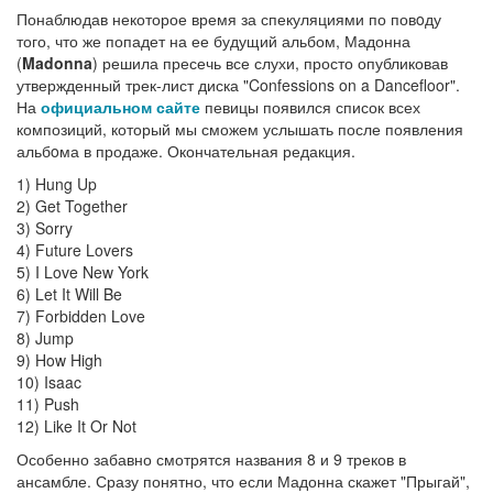
Понаблюдав некоторое время за спекуляциями по повoду
того, что же попадет на ее будущий альбом, Мадонна
(
Madonna
) решила пресечь все слухи, просто опубликовав
утвержденный трек-лист диска "Confessions on a Dancefloor".
На
официальном сайте
певицы появился список всех
композиций, который мы сможем услышать после появления
альбoма в продаже. Окончательная редакция.
1) Hung Up
2) Get Together
3) Sorry
4) Future Lovers
5) I Love New York
6) Let It Will Be
7) Forbidden Love
8) Jump
9) How High
10) Isaac
11) Push
12) Like It Or Not
Особенно забавно смотрятся названия 8 и 9 треков в
ансамбле. Сразу понятно, что если Мадонна скажет "Прыгай",