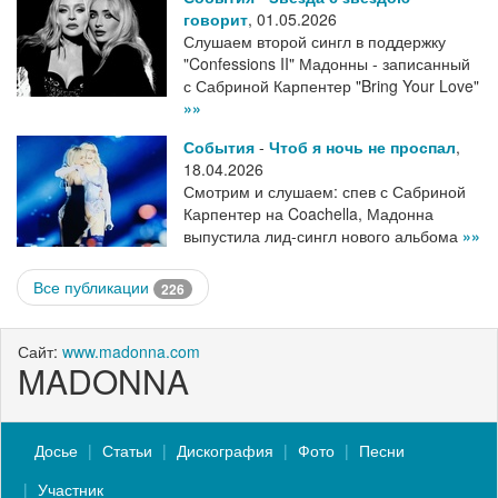
говорит
,
01.05.2026
Слушаем второй сингл в поддержку
"Confessions II" Мадонны - записанный
с Сабриной Карпентер "Bring Your Love"
»»
События
-
Чтоб я ночь не проспал
,
18.04.2026
Смотрим и слушаем: спев с Сабриной
Карпентер на Coachella, Мадонна
выпустила лид-сингл нового альбома
»»
Все публикации
226
Сайт:
www.madonna.com
MADONNA
Досье
Статьи
Дискография
Фото
Песни
Участник