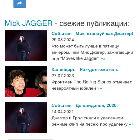
Mick JAGGER
- свежие публикации:
События
-
Мик, станцуй как Джаггер!
,
29.03.2024
Что может быть лучше в пятницу
вечером, чем Мик Джагер, зажигающий
под "Moves like Jagger"
»»
Календарь
-
Рок-долгожитель
,
27.07.2023
Фронтмен The Rolling Stones отмечает
невероятный юбилей
»»
События
-
До свиданья, 2020
,
14.04.2021
Джаггер и Грол сняли в удаленном
режиме клип на песню про удалёнку
»»