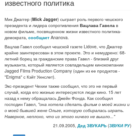
известного политика
Мик Джаггер (
Mick Jagger
) сыграет роль первого чешского
президента и лидера сопротивления
Вацлава Гавела
в
новом фильме, посвященном жизни известного политика-
демократа,
сообщает
Ananova.
Вацлав Гавел сообщил чешской газете Lidove, что Джаггер
крайне заинтересован в этом проекте. Это и немудрено: 68-
летний борец за гражданские права Гавел - близкий друг
музыканта, который является совладельцем кинокомпании
Jagged Films Production Company (один из ее продуктов -
"Enigma" с Кэйт Уинслет).
Экс-президент Чехии также сообщил, что это не первый
случай, когда его жизнью интересуются люди кино. 15 лет
назад к нему обращалась Джейн Фонда. Как сообщил
господин Гавел,
"она хотела сделать фильм о моей жизни и
о моей бывшей жене Ольге, которую собиралась играть.
Наверное, неплохо, что из этого ничего не вышло..."
21.09.2005,
Дед ЗВУКАРЬ
(
ЗВУКИ РУ
)