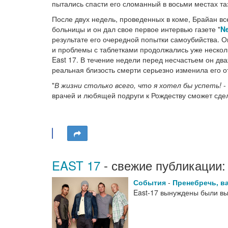
пытались спасти его сломанный в восьми местах та
После двух недель, проведенных в коме, Брайан вс
больницы и он дал свое первое интервью газете "
Ne
результате его очередной попытки самоубийства. О
и проблемы с таблетками продолжались уже нескольк
East 17. В течение недели перед несчастьем он дв
реальная близость смерти серьезно изменила его от
"
В жизни столько всего, что я хотел бы успеть!
-
врачей и любящей подруги к Рождеству сможет сде
EAST 17
- свежие публикации:
События
-
Пренебречь, в
East-17 вынуждены были вы