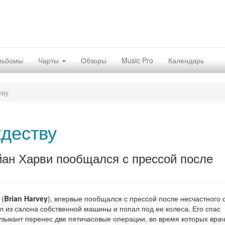
льбомы
Чарты
Обзоры
Music Pro
Календарь
тву
ждеству
йан Харви пообщался с прессой после
 (
Brian Harvey
), впервые пообщался с прессой после несчастного 
 из салона собственной машины и попал под ее колеса. Его спас
ыкант перенес две пятичасовые операции, во время которых вра