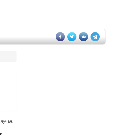
случая,
чи