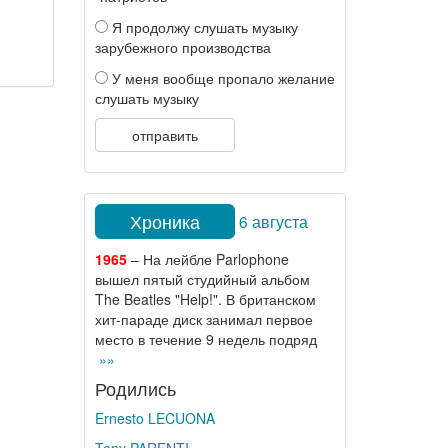
Я продолжу слушать музыку
зарубежного производства
У меня вообще пропало желание
слушать музыку
отправить
Хроника
6 августа
1965
– На лейбле Parlophone
вышел пятый студийный альбом
The Beatles "Help!". В британском
хит-параде диск занимал первое
место в течение 9 недель подряд
»»
Родились
Ernesto LECUONA