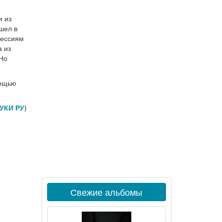
и из
шел в
рессиям
а из
 Но
мощью
УКИ РУ
)
Свежие альбомы