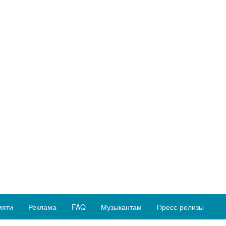
мяти
Реклама
FAQ
Музыкантам
Пресс-релизы