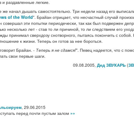
з и раздавленные легкие.
е же начал дышать самостоятельно. Три недели назад его выписал
ws of the World
". Брайан отрицает, что несчастный случай произо
н совершал эти попытки периодечески, так как был подвержен деп
о несколько лет - став то ли причиной, то ли следствием его уход
ажды принимал сверхдозу снотворного, пытаясь покончить с собой.
ношение к жизни. Теперь он готов за нее бороться.
 говорит Брайан. -
Теперь я не сдамся!
". Певец надеется, что с по
лать свои первые шаги.
09.08.2005,
Дед ЗВУКАРЬ
(
ЗВ
альсируем
,
29.06.2015
ступать перед почти пустым залом
»»