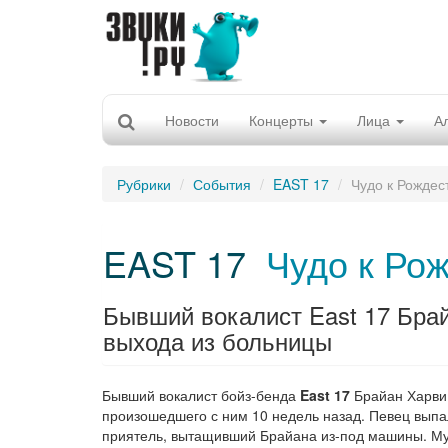
Новости
Концерты
Лица
А
Рубрики
События
EAST 17
Чудо к Рождес
EAST 17
Чудо к Ро
Бывший вокалист East 17 Бра
выхода из больницы
Бывший вокалист бойз-бенда
East 17
Брайан Харви
произошедшего с ним 10 недель назад. Певец выпал
приятель, вытащивший Брайана из-под машины. Муз