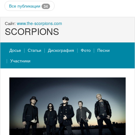
Все публикации
34
Сайт:
www.the-scorpions.com
SCORPIONS
Досье
Статьи
Дискография
Фото
Песни
Участники