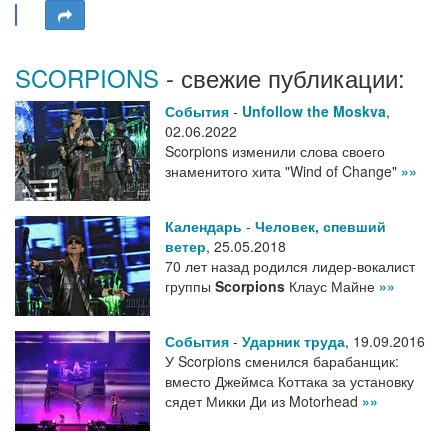
SCORPIONS
- свежие публикации:
События
-
Unfollow the Moskva
,
02.06.2022
Scorpions изменили слова своего
знаменитого хита "Wind of Change"
»»
Календарь
-
Человек, спевший
ветер
,
25.05.2018
70 лет назад родился лидер-вокалист
группы
Scorpions
Клаус Майне
»»
События
-
Ударник труда
,
19.09.2016
У Scorpions сменился барабанщик:
вместо Джеймса Коттака за установку
сядет Микки Ди из Motorhead
»»