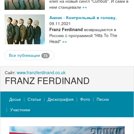
клип на новый сингл "Curious". И сами в
нем станцевали
»»
Анонс
-
Контрольный в голову
,
09.11.2021
Franz Ferdinand
возвращаются в
Россию c программой "Hits To The
Head"
»»
Все публикации
73
Сайт:
www.franzferdinand.co.uk
FRANZ FERDINAND
Досье
Статьи
Дискография
Фото
Песни
Участники