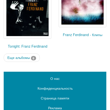
Franz Ferdinand - Клипы
Tonight: Franz Ferdinand
Еще альбомы
6
О нас
Конфиденциальность
Страница памяти
Реклама