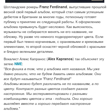
Шотландские рокеры
Franz Ferdinand
, выпустившие прошлой
весной свой первый альбом, который стал самым успешным
дебютом в Британии за многие годы, потихоньку готовят
публику к принятию их следующей работы. К оформлению
альбома привыкнуть будет несложно. Как выяснилось,
музыканты не собираются менять ни его название, ни
обложку. Ну разве что немного подкорректируют цвета. Если
первый был темно-корчиневым, с оранжевыми и кремовыми
элементами, то второй оснастят черной обложкой с красными
и бледно-зелеными деталями.
Вокалист Алекс Капранос (
Alex Kapranos
) так объясняет эту
затею
NME
:
"
Вся фишка в том, что у альбома нет названия. Мы уже
давно решили, что не будем давать имен альбомам. Они
все будут называться "Franz Ferdinand"
Альбомы можно будет различать не по названиям, а по
цвету. Контраст разных цветов создает разное
настроение. Мы экспериментировали с разными
комбинациями цветов и эта - подошла. Они хорошо
выглядят вместе и хорошо передают настроение
альбома.
"