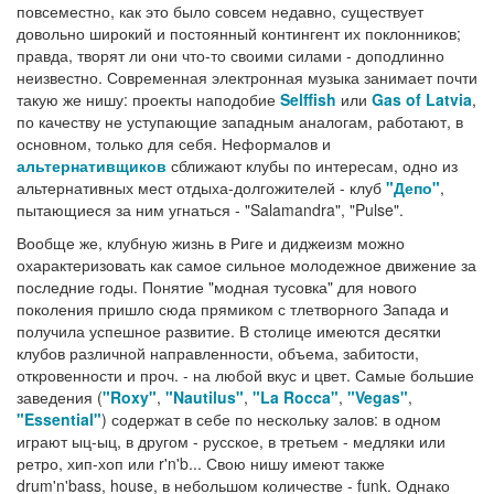
повсеместно, как это было совсем недавно, существует
довольно широкий и постоянный контингент их поклонников;
правда, творят ли они что-то своими силами - доподлинно
неизвестно. Современная электронная музыка занимает почти
такую же нишу: проекты наподобие
Selffish
или
Gas of Latvia
,
по качеству не уступающие западным аналогам, работают, в
основном, только для себя. Неформалов и
альтернативщиков
сближают клубы по интересам, одно из
альтернативных мест отдыха-долгожителей - клуб
"Депо"
,
пытающиеся за ним угнаться - "Salamandra", "Pulse".
Вообще же, клубную жизнь в Риге и диджеизм можно
охарактеризовать как самое сильное молодежное движение за
последние годы. Понятие "модная тусовка" для нового
поколения пришло сюда прямиком с тлетворного Запада и
получила успешное развитие. В столице имеются десятки
клубов различной направленности, объема, забитости,
откровенности и проч. - на любой вкус и цвет. Самые большие
заведения (
"Roxy"
,
"Nautilus"
,
"La Rocca"
,
"Vegas"
,
"Essential"
) содержат в себе по нескольку залов: в одном
играют ыц-ыц, в другом - русское, в третьем - медляки или
ретро, хип-хоп или r'n'b... Свою нишу имеют также
drum'n'bass, house, в небольшом количестве - funk. Однако