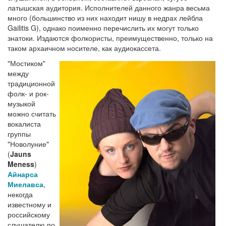
латышская аудитория. Исполнителей данного жанра весьма
много (большинство из них находит нишу в недрах лейбла
Gailitis G), однако поименно перечислить их могут только
знатоки. Издаются фолкористы, преимущественно, только на
таком архаичном носителе, как аудиокассета.
"Мостиком"
между
традиционной
фолк- и рок-
музыкой
можно считать
вокалиста
группы
"Новолуние"
(
Jauns
Meness
)
Айнарса
Миелавса
,
некогда
известному и
российскому
слушателю по