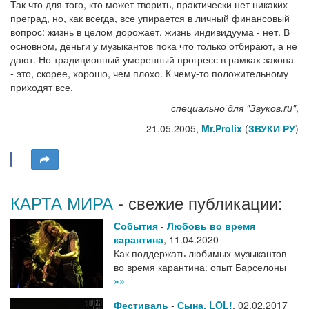
Так что для того, кто может творить, практически нет никаких
преград, но, как всегда, все упирается в личный финансовый
вопрос: жизнь в целом дорожает, жизнь индивидуума - нет. В
основном, деньги у музыкантов пока что только отбирают, а не
дают. Но традиционный умеренный прогресс в рамках закона
- это, скорее, хорошо, чем плохо. К чему-то положительному
приходят все.
специально для "Звуков.ru"
,
21.05.2005,
Mr.Prolix
(
ЗВУКИ РУ
)
КАРТА МИРА
- свежие публикации:
События
-
Любовь во время
карантина
,
11.04.2020
Как поддержать любимых музыкантов
во время карантина: опыт Барселоны
»»
Фестиваль
-
Сына, LOL!
,
02.02.2017