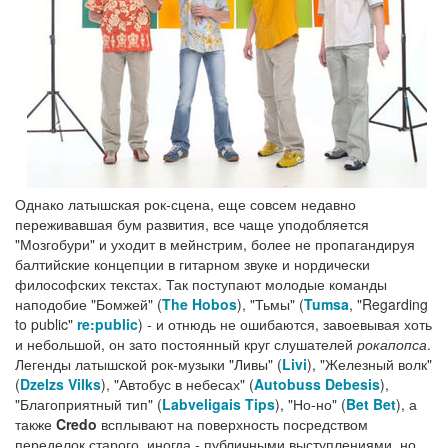
Однако латышская рок-сцена, еще совсем недавно
переживавшая бум развития, все чаще уподобляется
"Мозгобури" и уходит в мейнстрим, более не пропагандируя
балтийские концепции в гитарном звуке и нордически
философских текстах. Так поступают молодые команды
наподобие "Бомжей" (
The Hobos
), "Тьмы" (
Tumsa
, "Regarding
to public"
re:public
) - и отнюдь не ошибаются, завоевывая хоть
и небольшой, он зато постоянный круг слушателей
рокапопса
.
Легенды латышской рок-музыки "Ливы" (
Livi
), "Железный волк"
(
Dzelzs Vilks
), "Автобус в небесах" (
Autobuss Debesis
),
"Благоприятный тип" (
Labveligais Tips
), "Но-но" (
Bet Bet
), а
также
Credo
всплывают на поверхность посредством
переделок старого, иногда - публичными выступлениями, но