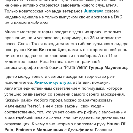
не очень активно стараются завоевать нового слушателя.
Только новаторская команда ветеранов
Jumprava
совсем
недавно удивила не только выпуском своих архивов на DVD,
но и новым альбомом.
Многие мастера гитары находят в здешних краях не только
признание, но и успокоение, например, на 35-м километре
шоссе Слока-Талси находится место гибели культового лидера
рок-группы
Кино Виктора Цоя
, память о котором по сей день
живет в сердцах его поклонников и на заборах. А на 11-м
километре шоссе Рига-Елгава также в трагичной
автокатастрофе погиб басист "Prata Vetra"
Гундар Маушевиц
.
Где-то между тенью и светом находится творчество рэп-
исполнителей.
Хип-хоп-культура
в Латвии, пожалуй,
является единственным ответвлением поп-музыки, которое
успешно развивается со времени самого своего зарождения.
Каждый район любого города можно охарактеризовать
маленьким "гетто", в нем свои законы, свои люди -
соответственно, тот, кто умеет сочинить рифму с заложенным
в нее глубочайшим смыслом, спешит сделать ее достоянием
окружающих. К чему явно незримо приложили руку
House Of
Pain, Eminem
и
Мальчишник
с
Дельфином
. Главным