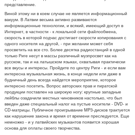
представление.
Виной этому ни в коем случае не является информационный
вакуум. В Латвии весьма активно развиваются
информационные технологии, и всякий, имеющий доступ в
Интернет, в частности - к локальной сети файлообмена,
скорость в которой подчас достигает скорости копирования с
одного носителя на другой, - при желании может себя
просветить на все сто. Более десятка радиостанций в одной
только Риге несут в массы различный музпросвет как на
русском, так и на латышском языках, охватывая практически
все вкусы и интересы. Пройдите по центру Риги - и если вам
интересна музыкальная жизнь, в конце недели или даже в
будничный день всегда найдется мероприятие, которое
интересно посетить. Вопрос авторских прав и пиратской
продукции поставлен на широкую ногу: крупные западные
лейблы озадачили местных чиновников настолько, что был
введен даже специальный налог на пустые носители - DVD- и
CD-матрицы. Публичное проигрывание MP3-дисков трактуется
как нарушение закона и время от времени преследуется. Еще
немножко - и у латвийских музыкантов появится хорошая
основа для оплаты своего творчества.