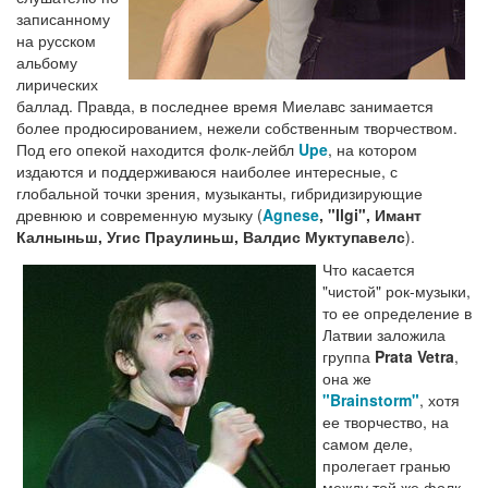
записанному
на русском
альбому
лирических
баллад. Правда, в последнее время Миелавс занимается
более продюсированием, нежели собственным творчеством.
Под его опекой находится фолк-лейбл
Upe
, на котором
издаются и поддерживаюся наиболее интересные, с
глобальной точки зрения, музыканты, гибридизирующие
древнюю и современную музыку (
Agnese
, "Ilgi", Имант
Калныньш, Угис Праулиньш, Валдис Муктупавелс
).
Что касается
"чистой" рок-музыки,
то ее определение в
Латвии заложила
группа
Prata Vetra
,
она же
"Brainstorm"
, хотя
ее творчество, на
самом деле,
пролегает гранью
между той же фолк-,