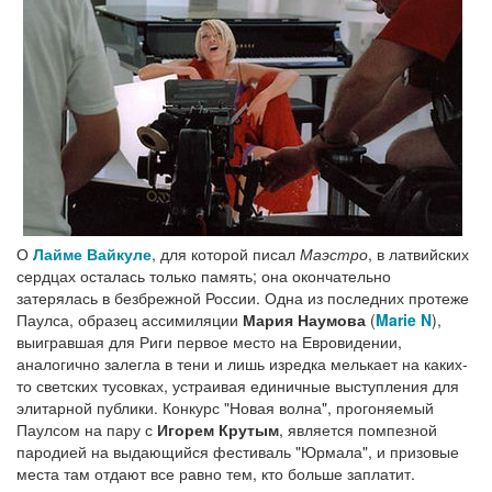
О
Лайме Вайкуле
, для которой писал
Маэстро
, в латвийских
сердцах осталась только память; она окончательно
затерялась в безбрежной России. Одна из последних протеже
Паулса, образец ассимиляции
Мария Наумова
(
Marie N
),
выигравшая для Риги первое место на Евровидении,
аналогично залегла в тени и лишь изредка мелькает на каких-
то светских тусовках, устраивая единичные выступления для
элитарной публики. Конкурс "Новая волна", прогоняемый
Паулсом на пару с
Игорем Крутым
, является помпезной
пародией на выдающийся фестиваль "Юрмала", и призовые
места там отдают все равно тем, кто больше заплатит.