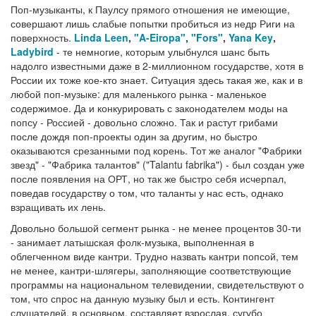
Поп-музыканты, к Паулсу прямого отношения не имеющие,
совершают лишь слабые попытки пробиться из недр Риги на
поверхность.
Linda Leen
,
"A-
Eiropa"
,
"Fors"
,
Yana Key
,
Ladybird
- те немногие, которым улыбнулся шанс быть
надолго известными даже в 2-миллионном государстве, хотя в
России их тоже кое-кто знает. Ситуация здесь такая же, как и в
любой поп-музыке: для маленького рынка - маленькое
содержимое. Да и конкурировать с законодателем моды на
попсу - Россией - довольно сложно. Так и растут грибами
после дождя поп-проекты один за другим, но быстро
оказываются срезанными под корень. Тот же аналог "Фабрики
звезд" - "Фабрика талантов" ("Talantu fabrika") - был создан уже
после появления на ОРТ, но так же быстро себя исчерпал,
поведав государству о том, что таланты у нас есть, однако
взращивать их лень.
Довольно большой сегмент рынка - не менее процентов 30-ти
- занимает латышская фолк-музыка, выполненная в
облегченном виде кантри. Трудно назвать кантри попсой, тем
не менее, кантри-шлягеры, заполняющие соответствующие
программы на национальном телевидении, свидетельствуют о
том, что спрос на данную музыку был и есть. Контингент
слушателей, в основном, составляет взрослая, сугубо