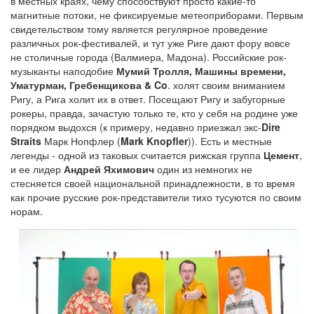
в местных краях, чему способствуют просто какие-то
магнитные потоки, не фиксируемые метеоприборами. Первым
свидетельством тому является регулярное проведение
различных рок-фестивалей, и тут уже Риге дают фору вовсе
не столичные города (Валмиера, Мадона). Российские рок-
музыканты наподобие
Мумий Тролля, Машины времени,
Уматурман, Гребенщикова & Co
. холят своим вниманием
Ригу, а Рига холит их в ответ. Посещают Ригу и забугорные
рокеры, правда, зачастую только те, кто у себя на родине уже
порядком выдохся (к примеру, недавно приезжал экс-
Dire
Straits
Марк Нопфлер (
Mark Knopfler
)). Есть и местные
легенды - одной из таковых считается рижская группа
Цемент
,
и ее лидер
Андрей Яхимович
один из немногих не
стесняется своей национальной принадлежности, в то время
как прочие русские рок-представители тихо тусуются по своим
норам.