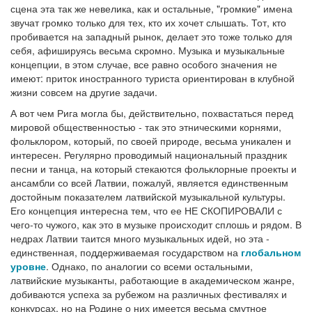
сцена эта так же невелика, как и остальные, "громкие" имена
звучат громко только для тех, кто их хочет слышать. Тот, кто
пробивается на западный рынок, делает это тоже только для
себя, афишируясь весьма скромно. Музыка и музыкальные
концепции, в этом случае, все равно особого значения не
имеют: приток иностранного туриста ориентирован в клубной
жизни совсем на другие задачи.
А вот чем Рига могла бы, действительно, похвастаться перед
мировой общественностью - так это этническими корнями,
фольклором, который, по своей природе, весьма уникален и
интересен. Регулярно проводимый национальный праздник
песни и танца, на который стекаются фольклорные проекты и
ансамбли со всей Латвии, пожалуй, является единственным
достойным показателем латвийской музыкальной культуры.
Его концепция интересна тем, что ее НЕ СКОПИРОВАЛИ с
чего-то чужого, как это в музыке происходит сплошь и рядом. В
недрах Латвии таится много музыкальных идей, но эта -
единственная, поддерживаемая государством на
глобальном
уровне
. Однако, по аналогии со всеми остальными,
латвийские музыканты, работающие в академическом жанре,
добиваются успеха за рубежом на различных фестивалях и
конкурсах, но на Родине о них имеется весьма смутное