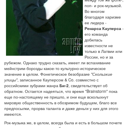
поп- и рок-музыкой.
Во многом
благодаря харизме
ее лидера -
Ренарса Кауперса
-
его команда
добилась
известности не
только в Латвии или
России, но и за
рубежом. Однако трудно сказать, имеет ли вспахивание
мейнстрим-борозды какое-то культурно-историческое
значение в целом. Фонетическое безобразие
"Скользкие
улицы"
, записанное Кауперсом & Co. совместно с
российскими зубрами жанра
Би-2
, свидетельствует об
обратном. Остается надеяться, что время "Brainstorm" пока
еще по-настоящему не пришло, и они еще всколыхнут
мировую общественность в обозримом будущем, благо все
предпосылки, прорва таланта и даже деньги у них для этого
имеются.
Рок-музыка же, в целом, всегда была и есть в большом почете