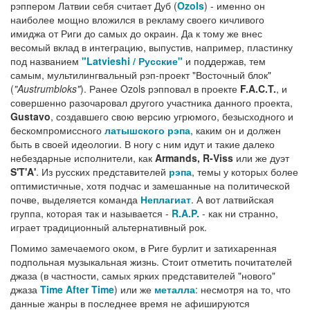
рэппером Латвии себя считает Дуб (
Ozols
) - именно он
наиболее мощно вложился в рекламу своего кичливого
имиджа от Риги до самых до окраин. Да к тому же внес
весомый вклад в интеграцию, выпустив, например, пластинку
под названием
"Latvieshi / Русские"
и поддержав, тем
самым, мультилингвальный рэп-проект "Восточный блок"
(
"Austrumbloks"
). Ранее Ozols рэпповал в проекте
F.A.C.T.
, и
совершенно разочаровал другого участника данного проекта,
Gustavo
, создавшего свою версию угрюмого, безысходного и
бескомпромиссного
латышского рэпа
, каким он и должен
быть в своей идеологии. В ногу с ним идут и такие далеко
небездарные исполнители, как
Armands, R-Viss
или же дуэт
S'T'A'
. Из русских представителей
рэпа
, темы у которых более
оптимистичные, хотя подчас и замешанные на политической
почве, выделяется команда
Неплагиат
. А вот латвийская
группа, которая так и называется -
R.A.P.
- как ни странно,
играет традиционный альтернативный рок.
Помимо замечаемого оком, в Риге бурлит и затихаренная
подпольная музыкальная жизнь. Стоит отметить почитателей
джаза (в частности, самых ярких представителей "нового"
джаза
Time After Time
) или же
металла
: несмотря на то, что
данные жанры в последнее время не афишируются