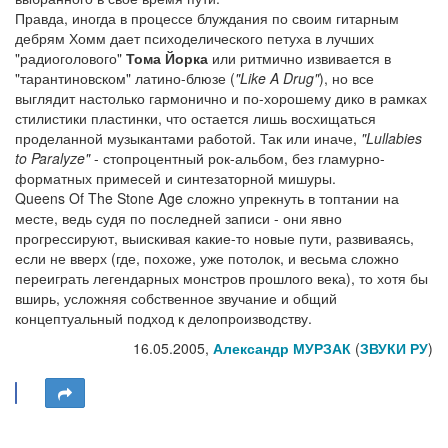
Правда, иногда в процессе блуждания по своим гитарным
дебрям Хомм дает психоделического петуха в лучших
"радиоголового"
Тома Йорка
или ритмично извивается в
"тарантиновском" латино-блюзе (
"Like A Drug"
), но все
выглядит настолько гармонично и по-хорошему дико в рамках
стилистики пластинки, что остается лишь восхищаться
проделанной музыкантами работой. Так или иначе,
"Lullabies
to Paralyze"
- стопроцентный рок-альбом, без гламурно-
форматных примесей и синтезаторной мишуры.
Queens Of The Stone Age сложно упрекнуть в топтании на
месте, ведь судя по последней записи - они явно
прогрессируют, выискивая какие-то новые пути, развиваясь,
если не вверх (где, похоже, уже потолок, и весьма сложно
переиграть легендарных монстров прошлого века), то хотя бы
вширь, усложняя собственное звучание и общий
концептуальный подход к делопроизводству.
16.05.2005,
Александр МУРЗАК
(
ЗВУКИ РУ
)