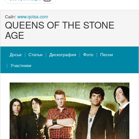
Сайт:
www.qotsa.com
QUEENS OF THE STONE
AGE
Досье
Статьи
Дискография
Фото
Песни
Участники