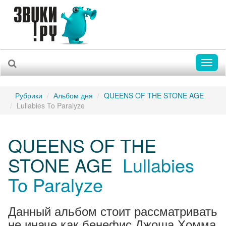
Toggl
naviga
Рубрики
Альбом дня
QUEENS OF THE STONE AGE
Lullabies To Paralyze
QUEENS OF THE
STONE AGE
Lullabies
To Paralyze
Данный альбом стоит рассматривать
не иначе как бенефис Джоша Хомма