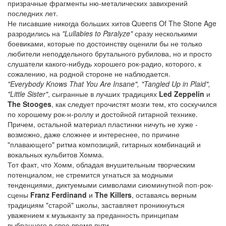
призрачные фрагменты ню-металических завихрений
последних лет.
Не писавшие никогда больших хитов Queens Of The Stone Age
разродились на
"Lullabies to Paralyze"
сразу несколькими
боевиками, которые по достоинству оценили бы не только
любители неподдельного брутального рубилова, но и просто
слушатели какого-нибудь хорошего рок-радио, которого, к
сожалению, на родной стороне не наблюдается.
"Everybody Knows That You Are Insane", "Tangled Up in Plaid",
"Little Sister"
, сыгранные в лучших традициях
Led Zeppelin
и
The Stooges
, как следует прочистят мозги тем, кто соскучился
по хорошему рок-н-роллу и достойной гитарной технике.
Причем, остальной материал пластинки ничуть не хуже -
возможно, даже сложнее и интереснее, по причине
"плавающего" ритма композиций, гитарных комбинаций и
вокальных кульбитов Хомма.
Тот факт, что Хомм, обладая внушительным творческим
потенциалом, не стремится угнаться за модными
тенденциями, диктуемыми символами сиюминутной поп-рок-
сцены
Franz Ferdinand
и
The Killers
, оставаясь верным
традициям "старой" школы, заставляет проникнуться
уважением к музыканту за преданность принципам
выбранного в свое время пути.