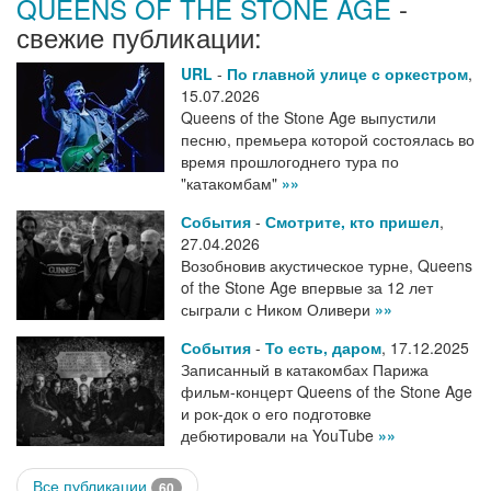
QUEENS OF THE STONE AGE
-
свежие публикации:
URL
-
По главной улице с оркестром
,
15.07.2026
Queens of the Stone Age выпустили
песню, премьера которой состоялась во
время прошлогоднего тура по
"катакомбам"
»»
События
-
Смотрите, кто пришел
,
27.04.2026
Возобновив акустическое турне, Queens
of the Stone Age впервые за 12 лет
сыграли с Ником Оливери
»»
События
-
То есть, даром
,
17.12.2025
Записанный в катакомбах Парижа
фильм-концерт Queens of the Stone Age
и рок-док о его подготовке
дебютировали на YouTube
»»
Все публикации
60