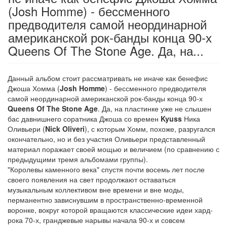
(Josh Homme) - бессменного
предводителя самой неординарной
американской рок-банды конца 90-х
Queens Of The Stone Age. Да, на...
Данный альбом стоит рассматривать не иначе как бенефис
Джоша Хомма (
Josh Homme
) - бессменного предводителя
самой неординарной американской рок-банды конца 90-х
Queens Of The Stone Age
. Да, на пластинке уже не слышен
бас давнишнего соратника Джоша со времен
Kyuss
Ника
Оливьери (
Nick Oliveri
), с которым Хомм, похоже, разругался
окончательно, но и без участия Оливьери представленный
материал поражает своей мощью и величием (по сравнению с
предыдущими тремя альбомами группы).
"Королевы каменного века" спустя почти восемь лет после
своего появления на свет продолжают оставаться
музыкальным коллективом вне времени и вне моды,
перманентно зависнувшим в пространственно-временной
воронке, вокруг которой вращаются классические идеи хард-
рока 70-х, гранджевые нарывы начала 90-х и совсем