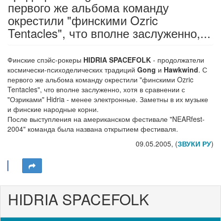
первого же альбома команду
окрестили "финскими Ozric
Tentacles", что вполне заслуженно,...
Финские спэйс-рокеры
HIDRIA SPACEFOLK
- продолжатели
космически-психоделических традиций
Gong
и
Hawkwind
. С
первого же альбома команду окрестили "финскими Ozric
Tentacles", что вполне заслуженно, хотя в сравнении с
"Озриками" Hidria - менее электронные. Заметны в их музыке
и финские народные корни.
После выступления на американском фестивале "NEARfest-
2004" команда была названа открытием фестиваля.
09.05.2005, (
ЗВУКИ РУ
)
HIDRIA SPACEFOLK