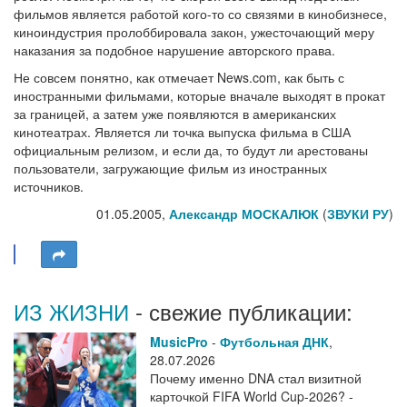
фильмов является работой кого-то со связями в кинобизнесе,
киноиндустрия пролоббировала закон, ужесточающий меру
наказания за подобное нарушение авторского права.
Не совсем понятно, как отмечает News.com, как быть с
иностранными фильмами, которые вначале выходят в прокат
за границей, а затем уже появляются в американских
кинотеатрах. Является ли точка выпуска фильма в США
официальным релизом, и если да, то будут ли арестованы
пользователи, загружающие фильм из иностранных
источников.
01.05.2005,
Александр МОСКАЛЮК
(
ЗВУКИ РУ
)
ИЗ ЖИЗНИ
- свежие публикации:
MusicPro
-
Футбольная ДНК
,
28.07.2026
Почему именно DNA стал визитной
карточкой FIFA World Cup-2026? -