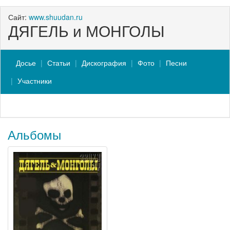
Сайт:
www.shuudan.ru
ДЯГЕЛЬ и МОНГОЛЫ
Досье
Статьи
Дискография
Фото
Песни
Участники
Альбомы