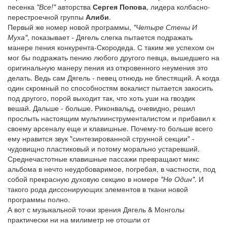
песенка
"Все!"
авторства
Сергея Попова
, лидера колбасно-
перестроечной группы
Алиби
.
Первый же номер новой программы,
"Четыре Стены И
Муха"
, показывает - Дягель слегка пытается подражать
манере пения конкурента-Скородеда. С таким же успехом он
мог бы подражать пению любого другого певца, вышедшего на
оригинальную манеру пения из откровенного неумения это
делать. Ведь сам Дягель - певец отнюдь не блестящий. А когда
один скромный по способностям вокалист пытается закосить
под другого, порой выходит так, что хоть уши на гвоздик
вешай. Дальше - больше. Риконвальд, очевидно, решил
прослыть настоящим мультиинструменталистом и прибавил к
своему арсеналу еще и клавишные. Почему-то больше всего
ему нравится звук "синтезированной струнной секции" -
чудовищно пластиковый и потому морально устаревший.
Среднечастотные клавишные пассажи превращают микс
альбома в нечто неудобоваримое, погребая, в частности, под
собой прекрасную духовую секцию в номере
"Не Один"
. И
такого рода диссонирующих элементов в ткани новой
программы полно.
А вот с музыкальной точки зрения Дягель & Монголы
практически ни на милиметр не отошли от