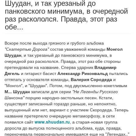
Шуудан, и так урезаный до
панковского минимума, в очередной
раз раскололся. Правда, этот раз
обе...
Вскоре после выхода грязного и грубого альбома
"Скатертью Дорога"
состав уважаемой команды
Монгол
Шуудан
, и так урезаный до панковского минимума, в
очередной раз раскололся. Правда, этот раз обе стороны
претендовали на название. Сперва ударник
Владимир
Дягель
и гитарист басист
Александр Риконвальд
пытались
оттяпать у основателя команды,
Валерия Сородеда
и
"Монгол", и "Шуудан". Потом, под двусмысленно-кокетливым
М... Шуудан
записали для серии
"Не Легенды Русского
Шансона"
порцию народно-застольных песен. Кстати,
существует записанный гораздо раньше, но непонятно,
выпущенный или нет, вариант с участием Скородеда. Теперь
название претерпело очередную метаморфозу, в сети
появился сайт
www.shuudan.ru
, а старая-новая группа
доросла до выпуска полноценного альбома, куда, правда,
перекочевала первоначально имевшаяся еще на "Легендах.."