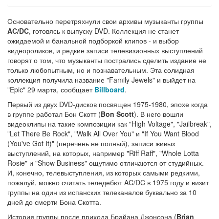
Основательно перетряхнули свои архивы музыканты группы
AC/DC
, готовясь к выпуску DVD. Коллекция не станет
ожидаемой и банальной подборкой клипов - и выбор
видеороликов, и редкие записи телевизионных выступлений
говорят о том, что музыканты пострались сделить издание не
только любопытным, но и познавательным. Эта солидная
коллекция получила название "Family Jewels" и выйдет на
"Epic" 29 марта, сообщает
Billboard
.
Первый из двух DVD-дисков посвящен 1975-1980, эпохе когда
в группе работал Бон Скотт (
Bon Scott
). В него вошли
видеоклипы на такие композиции как "High Voltage", "Jailbreak",
"Let There Be Rock", "Walk All Over You" и "If You Want Blood
(You've Got It)" (перечень не полный), записи живых
выступлений, на которых, например "Riff Raff", "Whole Lotta
Rosie" и "Show Business" ощутимо отличаются от студийных.
И, конечно, телевыступления, из которых самыми редкими,
пожалуй, можно считать теледебют AC/DC в 1975 году и визит
группы на один из испанских телеканалов буквально за 10
дней до смерти Бона Скотта.
История группы после прихода Брайана Джонсона (
Brian