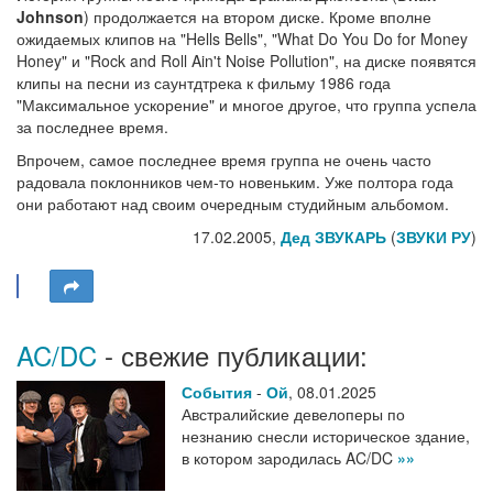
Johnson
) продолжается на втором диске. Кроме вполне
ожидаемых клипов на "Hells Bells", "What Do You Do for Money
Honey" и "Rock and Roll Ain't Noise Pollution", на диске появятся
клипы на песни из саунтдтрека к фильму 1986 года
"Максимальное ускорение" и многое другое, что группа успела
за последнее время.
Впрочем, самое последнее время группа не очень часто
радовала поклонников чем-то новеньким. Уже полтора года
они работают над своим очередным студийным альбомом.
17.02.2005,
Дед ЗВУКАРЬ
(
ЗВУКИ РУ
)
AC/DC
- свежие публикации:
События
-
Ой
,
08.01.2025
Австралийские девелоперы по
незнанию снесли историческое здание,
в котором зародилась AC/DC
»»