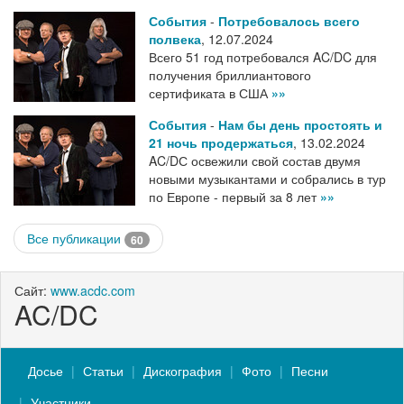
События
-
Потребовалось всего
полвека
,
12.07.2024
Всего 51 год потребовался AC/DC для
получения бриллиантового
сертификата в США
»»
События
-
Нам бы день простоять и
21 ночь продержаться
,
13.02.2024
AC/DС освежили свой состав двумя
новыми музыкантами и собрались в тур
по Европе - первый за 8 лет
»»
Все публикации
60
Сайт:
www.acdc.com
AC/DC
Досье
Статьи
Дискография
Фото
Песни
Участники