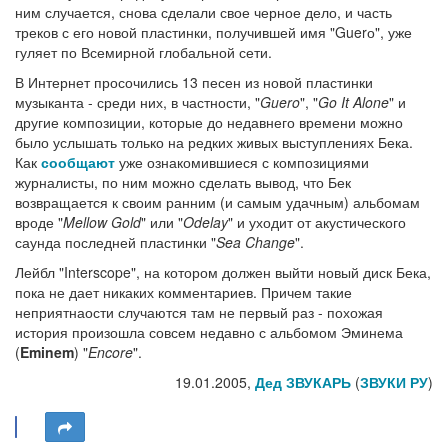
ним случается, снова сделали свое черное дело, и часть
треков с его новой пластинки, получившей имя "Guerо", уже
гуляет по Всемирной глобальной сети.
В Интернет просочились 13 песен из новой пластинки
музыканта - среди них, в частности, "
Guero
", "
Go It Alone
" и
другие композиции, которые до недавнего времени можно
было услышать только на редких живых выступлениях Бека.
Как
сообщают
уже ознакомившиеся с композициями
журналисты, по ним можно сделать вывод, что Бек
возвращается к своим ранним (и самым удачным) альбомам
вроде "
Mellow Gold
" или "
Odelay
" и уходит от акустического
саунда последней пластинки "
Sea Change
".
Лейбл "Interscope", на котором должен выйти новый диск Бека,
пока не дает никаких комментариев. Причем такие
неприятнаости случаются там не первый раз - похожая
история произошла совсем недавно с альбомом Эминема
(
Eminem
) "
Encore
".
19.01.2005,
Дед ЗВУКАРЬ
(
ЗВУКИ РУ
)