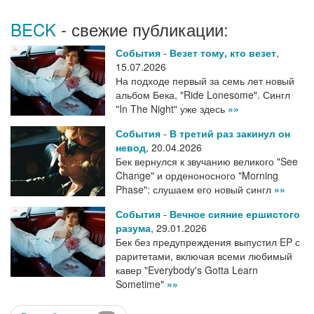
BECK
- свежие публикации:
События
-
Везет тому, кто везет
,
15.07.2026
На подходе первый за семь лет новый
альбом Бека, "Ride Lonesome". Сингл
"In The Night" уже здесь
»»
События
-
В третий раз закинул он
невод
,
20.04.2026
Бек вернулся к звучанию великого "See
Change" и орденоносного "Morning
Phase": слушаем его новый сингл
»»
События
-
Вечное сияние ершистого
разума
,
29.01.2026
Бек без предупреждения выпустил EP с
раритетами, включая всеми любимый
кавер "Everybody's Gotta Learn
Sometime"
»»