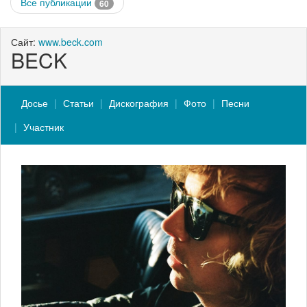
Все публикации
60
Сайт:
www.beck.com
BECK
Досье
Статьи
Дискография
Фото
Песни
Участник