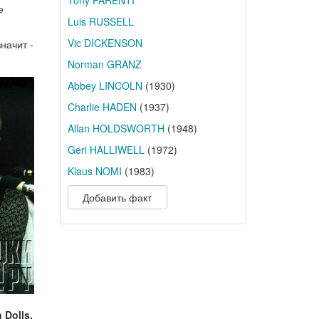
Tony PARENTI
е
Luis RUSSELL
Vic DICKENSON
начит -
Norman GRANZ
Abbey LINCOLN
(1930)
Charlie HADEN
(1937)
Allan HOLDSWORTH
(1948)
Geri HALLIWELL
(1972)
Klaus NOMI
(1983)
Добавить факт
 Dolls,