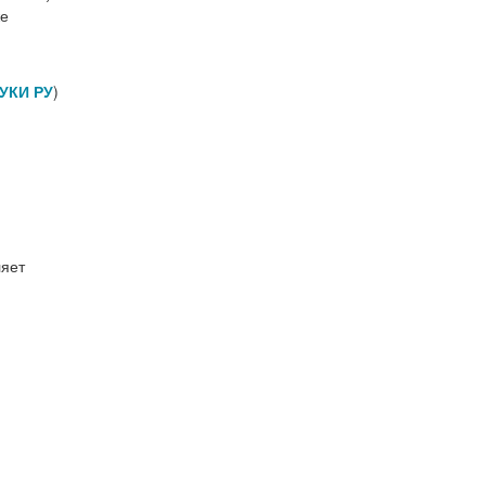
же
УКИ РУ
)
ляет