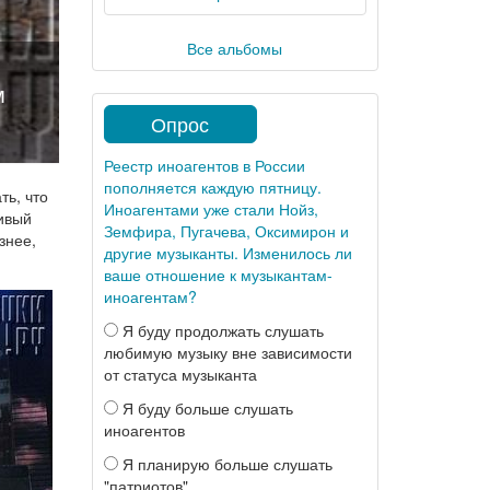
Все альбомы
м
Опрос
Реестр иноагентов в России
пополняется каждую пятницу.
ть, что
Иноагентами уже стали Нойз,
нивый
Земфира, Пугачева, Оксимирон и
знее,
другие музыканты. Изменилось ли
ваше отношение к музыкантам-
иноагентам?
Я буду продолжать слушать
любимую музыку вне зависимости
от статуса музыканта
Я буду больше слушать
иноагентов
Я планирую больше слушать
"патриотов"