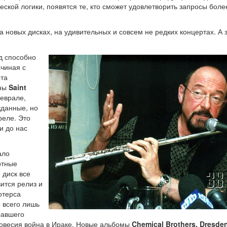
ческой логики, появятся те, кто сможет удовлетворить запросы боле
 новых дисках, на удивительных и совсем не редких концертах. А з
д способно
ачиная с
рта
ены
Saint
феврале,
жданные, но
реле. Это
и до нас
ало
ртные
 диск все
ится релиз и
отерса
то всего лишь
савшего
вновесия война в Ираке. Новые альбомы
Chemical Brothers, Dresden