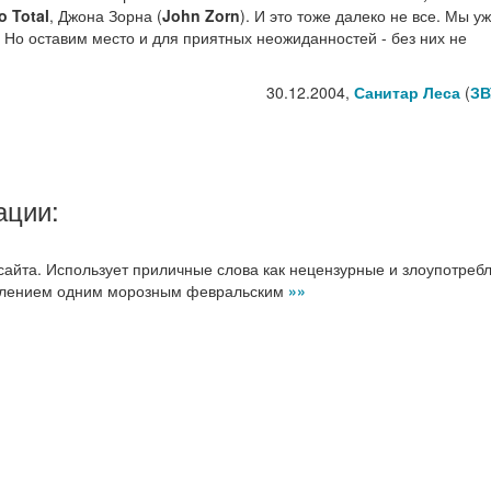
o Total
, Джона Зорна (
John Zorn
). И это тоже далеко не все. Мы у
 Но оставим место и для приятных неожиданностей - без них не
30.12.2004,
Санитар Леса
(
ЗВ
ации:
йта. Использует приличные слова как нецензурные и злоупотреб
явлением одним морозным февральским
»»