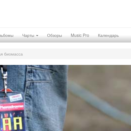
льбомы
Чарты
Обзоры
Music Pro
Календарь
ая биомасса