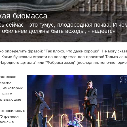
кая биомасса
сь сейчас - это гумус, плодородная почва. И че
м обильнее должны быть всходы, - надеется
о определить фразой: "Так плохо, что даже хорошо". Не могу сказа
. Какие бушевали страсти по поводу теле-поп-проектов! Только ле
Народного артиста" или "Фабрики звезд" (последняя, конечно, одио
астенков
икаких
, из которых
 каким-
всплываюшие
 относились к
"Утренняя
тались в