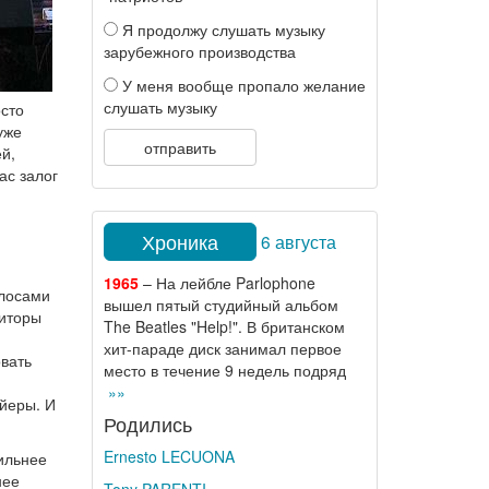
Я продолжу слушать музыку
зарубежного производства
У меня вообще пропало желание
слушать музыку
осто
уже
отправить
й,
ас залог
Хроника
6 августа
1965
– На лейбле Parlophone
олосами
вышел пятый студийный альбом
зиторы
The Beatles "Help!". В британском
хит-параде диск занимал первое
вать
место в течение 9 недель подряд
»»
ейеры. И
Родились
Ernesto LECUONA
бильнее
нее