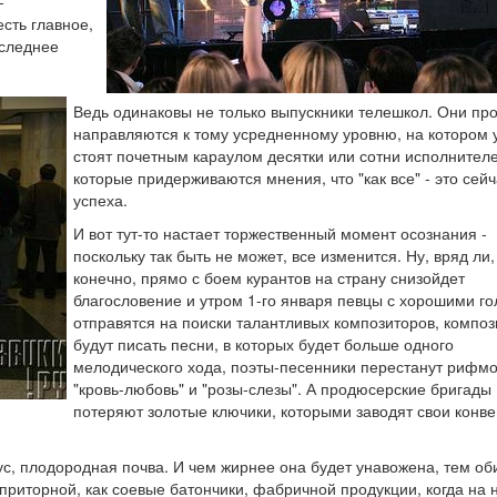
-
сть главное,
оследнее
Ведь одинаковы не только выпускники телешкол. Они пр
направляются к тому усредненному уровню, на котором 
стоят почетным караулом десятки или сотни исполнителе
которые придерживаются мнения, что "как все" - это сейч
успеха.
И вот тут-то настает торжественный момент осознания -
поскольку так быть не может, все изменится. Ну, вряд ли,
конечно, прямо с боем курантов на страну снизойдет
благословение и утром 1-го января певцы с хорошими г
отправятся на поиски талантливых композиторов, компо
будут писать песни, в которых будет больше одного
мелодического хода, поэты-песенники перестанут рифмо
"кровь-любовь" и "розы-слезы". А продюсерские бригады
потеряют золотые ключики, которыми заводят свои конв
мус, плодородная почва. И чем жирнее она будет унавожена, тем о
приторной, как соевые батончики, фабричной продукции, когда на 