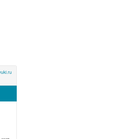
uki.ru
а мир