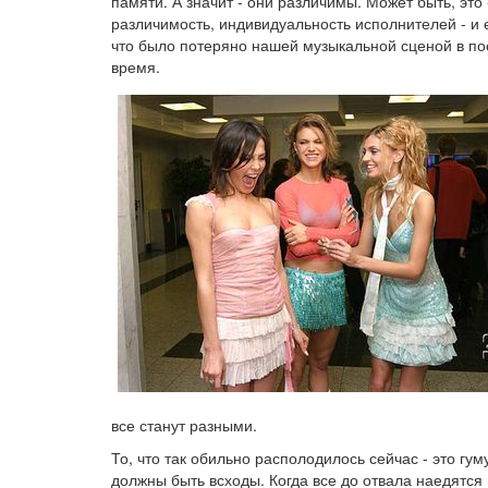
памяти. А значит - они различимы. Может быть, это 
различимость, индивидуальность исполнителей - и е
что было потеряно нашей музыкальной сценой в п
время.
все станут разными.
То, что так обильно располодилось сейчас - это гу
должны быть всходы. Когда все до отвала наедятся 