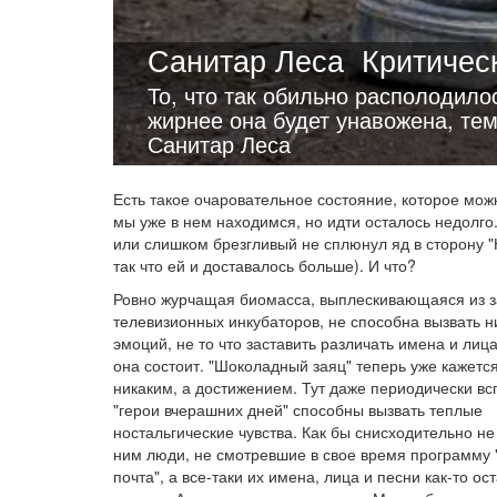
Санитар Леса
Критичес
То, что так обильно располодило
жирнее она будет унавожена, те
Санитар Леса
Есть такое очаровательное состояние, которое можн
мы уже в нем находимся, но идти осталось недолго
или слишком брезгливый не сплюнул яд в сторону "
так что ей и доставалось больше). И что?
Ровно журчащая биомасса, выплескивающаяся из з
телевизионных инкубаторов, не способна вызвать н
эмоций, не то что заставить различать имена и лица
она состоит. "Шоколадный заяц" теперь уже кажется
никаким, а достижением. Тут даже периодически 
"герои вчерашних дней" способны вызвать теплые
ностальгические чувства. Как бы снисходительно не
ним люди, не смотревшие в свое время программу 
почта", а все-таки их имена, лица и песни как-то ос