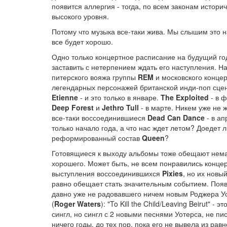
появится аллергия - тогда, по всем законам истори
высокого уровня.
Потому что музыка все-таки жива. Мы слышим это на
все будет хорошо.
Одно только концертное расписание на будущий го
заставить с нетерпением ждать его наступления. Н
питерского вояжа группы
REM
и московского конце
легендарных персонажей британской инди-поп сц
Etienne
- и это только в январе.
The Exploited
- в 
Deep Forest
и
Jethro Tull
- в марте. Никем уже не 
все-таки воссоединившиеся
Dead Can Dance
- в ап
только начало года, а что нас ждет летом? Доедет л
реформированный состав
Queen
?
Готовящиеся к выходу альбомы тоже обещают нем
хорошего. Может быть, не всем понравились конце
выступления воссоединившихся
Pixies
, но их новый
равно обещает стать значительным событием. Появ
давно уже не радовавшего ничем новым Роджера У
(
Roger Waters
): "To Kill the Child/Leaving Beirut" - э
сингл, но сингл с 2 новыми песнями Уотерса, не пи
ничего годы, до тех пор, пока его не вывела из ра